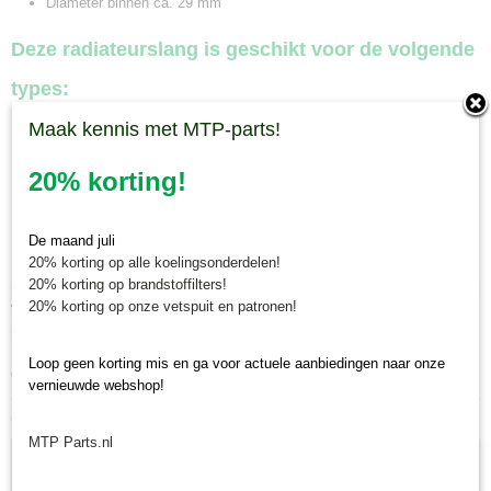
Diameter binnen ca. 29 mm
Deze radiateurslang is geschikt voor de volgende
types:
Kubota Saturn X20
Maak kennis met MTP-parts!
Kubota Saturn X24
20% korting!
Minitractorparts.nl, uw leverancier voor
minitrekker onderdelen!
De maand juli
20% korting op alle koelingsonderdelen!
Minitractorparts heeft een groot assortiment onderdelen op het gebied van
20% korting op brandstoffilters!
minitractoren, miditractoren, compacttractoren en aanbouwwerktuigen. Wij
20% korting op onze vetspuit en patronen!
verkopen deze onderdelen met als specialisme de Japanse
minitractormerken Yanmar, Iseki, Kubota en Shibaura.
Minitractorparts.nl heeft een groot assortiment onderdelen, waaronder
Loop geen korting mis en ga voor actuele aanbiedingen naar onze
deze radiateurslang, voor uw Kubota Saturn X 20, X 24.
vernieuwde webshop!
Ook interessant
MTP Parts.nl