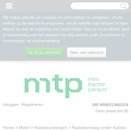
Wij maken gebruik van cookies om onze website te verbeteren, om het
verkeer op de website te analyseren, om de website naar behoren te laten
werken en voor de koppeling met social media. Door op Ja te klikken, geef
je toestemming voor het plaatsen van alle cookies zoals omschreven in
onze privacy- en cookieverklaring.
Ja, ik ga akkoord
Nee, niet akkoord
Inloggen
Registreren
UW WINKELWAGEN
Geen producten
(0)
Home
>
Motor
>
Radiateurslangen
>
Radiateurslang onder Kubota