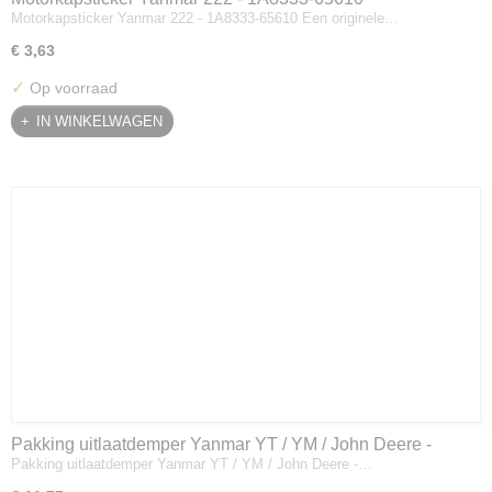
Motorkapsticker Yanmar 222 - 1A8333-65610 Een originele…
€ 3,63
✓
Op voorraad
IN WINKELWAGEN
Pakking uitlaatdemper Yanmar YT / YM / John Deere -
Pakking uitlaatdemper Yanmar YT / YM / John Deere -…
128300-13230