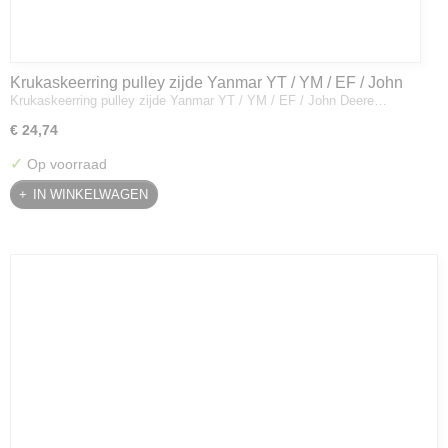
Krukaskeerring pulley zijde Yanmar YT / YM / EF / John
Krukaskeerring pulley zijde Yanmar YT / YM / EF / John Deere…
Deere - 119934-01800
€ 24,74
✓
Op voorraad
IN WINKELWAGEN