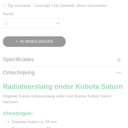
✓
Op voorraad
- Levertijd <12u besteld, direct verzonden
Aantal
IN WINKELWAGEN
Specificaties
Bruto gewicht
Omschrijving
0,20 Kg
Radiateurslang onder Kubota Saturn
Originele Kubota radiateurslang onder voor diverse Kubota Saturn
tractoren
Afmetingen:
Diameter buiten ca. 34 mm