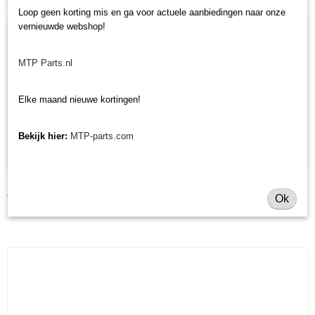
Ook interessant
Loop geen korting mis en ga voor actuele aanbiedingen naar onze
vernieuwde webshop!
MTP Parts.nl
Elke maand nieuwe kortingen!
Bekijk hier:
MTP-parts.com
Radiateurslang onder Kubota B - origineel
€ 46,41
Ok