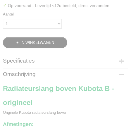
✓
Op voorraad
- Levertijd <12u besteld, direct verzonden
Aantal
IN WINKELWAGEN
Specificaties
Bruto gewicht
Omschrijving
0,30 Kg
Radiateurslang boven Kubota B -
origineel
Originele Kubota radiateurslang boven
Afmetingen: