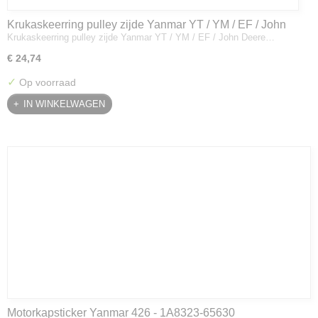
Krukaskeerring pulley zijde Yanmar YT / YM / EF / John
Krukaskeerring pulley zijde Yanmar YT / YM / EF / John Deere…
Deere - 119934-01800
€ 24,74
✓
Op voorraad
IN WINKELWAGEN
Motorkapsticker Yanmar 426 - 1A8323-65630