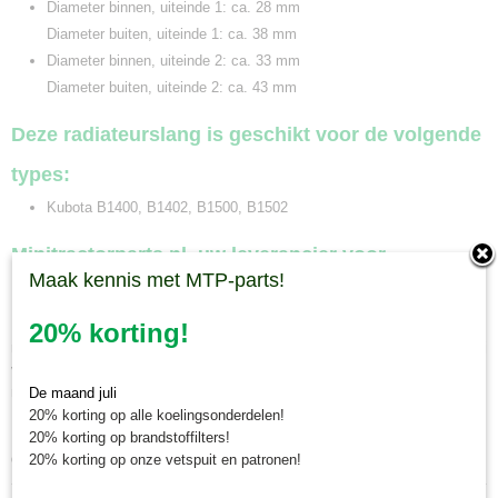
Diameter binnen, uiteinde 1: ca. 28 mm
Diameter buiten, uiteinde 1: ca. 38 mm
Diameter binnen, uiteinde 2: ca. 33 mm
Diameter buiten, uiteinde 2: ca. 43 mm
Deze radiateurslang is geschikt voor de volgende
types:
Kubota B1400, B1402, B1500, B1502
Minitractorparts.nl, uw leverancier voor
Maak kennis met MTP-parts!
minitrekker onderdelen!
Minitractorparts heeft een groot assortiment onderdelen op het gebied van
20% korting!
minitractoren, miditractoren, compacttractoren en aanbouwwerktuigen. Wij
verkopen deze onderdelen met als specialisme de Japanse
minitractormerken Yanmar, Iseki, Kubota en Shibaura.
De maand juli
20% korting op alle koelingsonderdelen!
Minitractorparts.nl heeft een groot assortiment onderdelen, waaronder
20% korting op brandstoffilters!
deze radiateurslang, voor uw Kubota B 1400, B 1402, B 1500, B 1502.
20% korting op onze vetspuit en patronen!