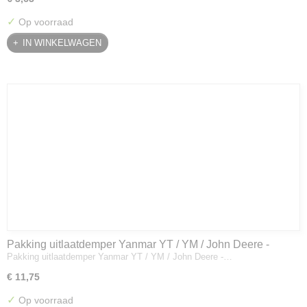
✓
Op voorraad
IN WINKELWAGEN
Pakking uitlaatdemper Yanmar YT / YM / John Deere -
Pakking uitlaatdemper Yanmar YT / YM / John Deere -…
128300-13230
€ 11,75
✓
Op voorraad