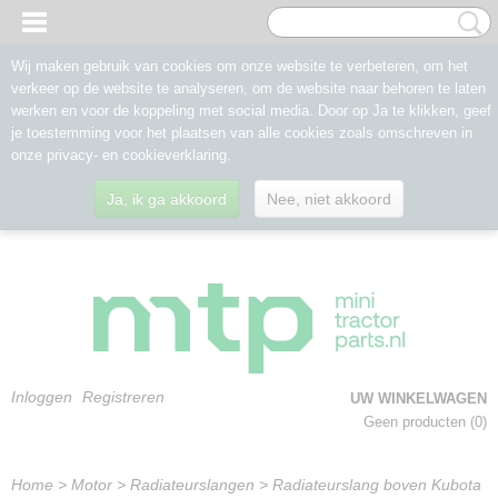
Wij maken gebruik van cookies om onze website te verbeteren, om het
verkeer op de website te analyseren, om de website naar behoren te laten
werken en voor de koppeling met social media. Door op Ja te klikken, geef
je toestemming voor het plaatsen van alle cookies zoals omschreven in
onze privacy- en cookieverklaring.
Ja, ik ga akkoord
Nee, niet akkoord
Inloggen
Registreren
UW WINKELWAGEN
Geen producten
(0)
Home
>
Motor
>
Radiateurslangen
>
Radiateurslang boven Kubota