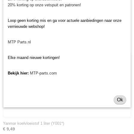
20% korting op onze vetspuit en patronen!
verkopen deze onderdelen met als specialisme de Japanse
minitractormerken Yanmar, Iseki, Kubota en Shibaura.
Loop geen korting mis en ga voor actuele aanbiedingen naar onze
Minitractorparts.nl heeft een groot assortiment onderdelen, waaronder de
vernieuwde webshop!
V-snaar Yanmar KE voor uw Yanmar KE 170, KE 170H, KE 200, KE
200H en John Deere 4100
MTP Parts.nl
Ook interessant
Elke maand nieuwe kortingen!
Bekijk hier:
MTP-parts.com
Ok
Yanmar koelvloeistof 1 liter (Y001*)
€ 9,49