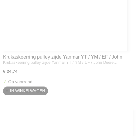
Krukaskeerring pulley zijde Yanmar YT / YM / EF / John
Krukaskeerring pulley zijde Yanmar YT / YM / EF / John Deere…
Deere - 119934-01800
€ 24,74
✓
Op voorraad
IN WINKELWAGEN