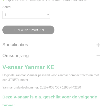
Op voorraad
- Levertijd <12u besteld, direct verzonden
Aantal
IN WINKELWAGEN
Specificaties
Productcode leverancier
Omschrijving
119654-42290
Bruto gewicht
V-snaar Yanmar KE
0,10 Kg
Originele Yanmar V-snaar passend voor Yanmar compacttractoren met
een 3TNE74 motor
Yanmar onderdeelnummer: 25157-003700 / 119654-42290
Deze V-snaar is o.a. geschikt voor de volgende
types: