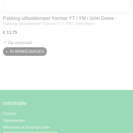
Pakking uitlaatdemper Yanmar YT / YM / John Deere -
Pakking uitlaatdemper Yanmar YT / YM / John Deere -…
128300-13230
€ 11,75
✓
Op voorraad
IN WINKELWAGEN
Informatie
Contact
Voorwaarden
Winacties en kortingscodes