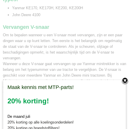
Yanmar KE170, KE170H, KE200, KE200H
John Deere 4100
Vervangen V-snaar
Om te bepalen wanneer u een V-snaar moet vervangen, zijn er een paar
dingen waar u op kunt letten. Ten eerste is het belangrijk om regelmatig
de staat van de V-snaar te controleren. Als je scheuren, slijtage of
beschadigingen opmerkt, is het waarschijnlijk tijd om de V-snaar te
vervangen.
Wanneer u deze V-snaar gaat vervangen op uw Yanmar minitrekker is van
belang om het typenummer van uw tractor te vergelijken. De V-snaar is
geschikt voor meerdere Yanmar en John Deere mini tractoren. Bij
Minitractorparts kunnen wij u ook adviseren welke V-snaar het beste
Maak kennis met MTP-parts!
geschikt is voor uw minitrekker. Neem hiervoor contact op met onze mini
tractor specialisten.
20% korting!
Minitractorparts.nl, uw leverancier voor
minitrekker onderdelen!
De maand juli
20% korting op alle koelingsonderdelen!
Minitractorparts heeft een groot assortiment onderdelen op het gebied van
20% korting op brandstoffilters!
minitractoren, miditractoren, compacttractoren en aanbouwwerktuigen. Wij