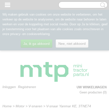
Wij maken gebruik van cookies om onze website te verbeteren, om het
verkeer op de website te analyseren, om de website naar behoren te laten
werken en voor de koppeling met social media. Door op Ja te klikken, geef
je toestemming voor het plaatsen van alle cookies zoals omschreven in
onze privacy- en cookieverklaring.
Ja, ik ga akkoord
Nee, niet akkoord
Inloggen
Registreren
UW WINKELWAGEN
Geen producten
(0)
Home
>
Motor
>
V-snaren
>
V-snaar Yanmar KE, 3TNE74