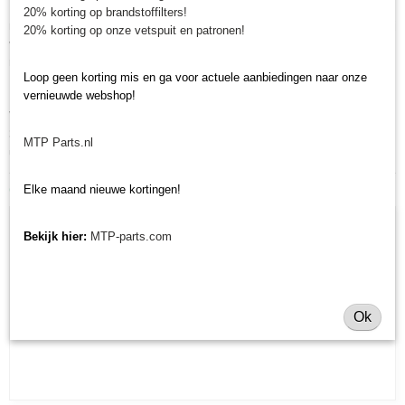
Minitractorparts heeft een groot assortiment onderdelen op het gebied van
20% korting op brandstoffilters!
minitractoren, miditractoren, compacttractoren en aanbouwwerktuigen. Wij
20% korting op onze vetspuit en patronen!
verkopen deze onderdelen met als specialisme de Japanse
minitractormerken Yanmar, Iseki, Kubota en Shibaura.
Loop geen korting mis en ga voor actuele aanbiedingen naar onze
vernieuwde webshop!
Minitractorparts.nl heeft een groot assortiment onderdelen, waaronder de
V-snaar Yanmar , voor uw Yanmar YM 330, YM 330D, YM 3000, YM
3000D, YM 170 en YM 2000. Heeft u nog andere onderdelen nodig voor
MTP Parts.nl
uw Yanmar minitractor? Bekijk ons
volledige onderdelen assortiment.
Ook interessant
Elke maand nieuwe kortingen!
Bekijk hier:
MTP-parts.com
Ok