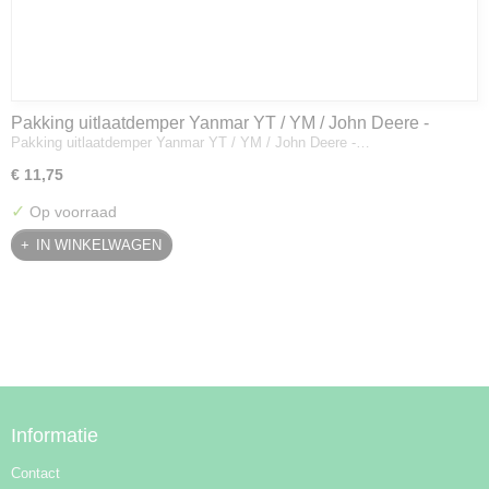
Pakking uitlaatdemper Yanmar YT / YM / John Deere -
Pakking uitlaatdemper Yanmar YT / YM / John Deere -…
128300-13230
€ 11,75
✓
Op voorraad
IN WINKELWAGEN
Informatie
Contact