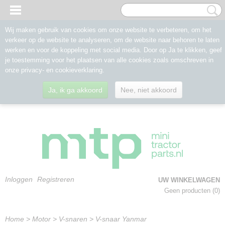
Wij maken gebruik van cookies om onze website te verbeteren, om het
verkeer op de website te analyseren, om de website naar behoren te laten
werken en voor de koppeling met social media. Door op Ja te klikken, geef
je toestemming voor het plaatsen van alle cookies zoals omschreven in
onze privacy- en cookieverklaring.
Ja, ik ga akkoord
Nee, niet akkoord
Inloggen
Registreren
UW WINKELWAGEN
Geen producten
(0)
Home
>
Motor
>
V-snaren
>
V-snaar Yanmar