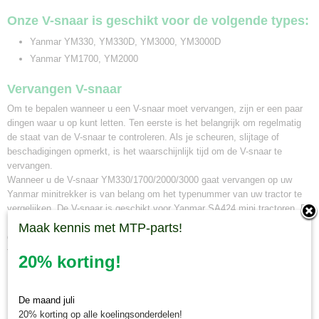
Onze V-snaar is geschikt voor de volgende types:
Yanmar YM330, YM330D, YM3000, YM3000D
Yanmar YM1700, YM2000
Vervangen V-snaar
Om te bepalen wanneer u een V-snaar moet vervangen, zijn er een paar
dingen waar u op kunt letten. Ten eerste is het belangrijk om regelmatig
de staat van de V-snaar te controleren. Als je scheuren, slijtage of
beschadigingen opmerkt, is het waarschijnlijk tijd om de V-snaar te
vervangen.
Wanneer u de V-snaar YM330/1700/2000/3000 gaat vervangen op uw
Yanmar minitrekker is van belang om het typenummer van uw tractor te
vergelijken. De V-snaar is geschikt voor Yanmar SA424 mini tractoren. Bij
Minitractorparts kunnen wij u ook adviseren welke V-snaar het beste
Maak kennis met MTP-parts!
geschikt is voor uw minitrekker. Neem hiervoor contact op met onze mini
tractor specialisten.
20% korting!
Minitractorparts.nl, uw leverancier voor
De maand juli
minitrekker onderdelen!
20% korting op alle koelingsonderdelen!