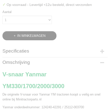
✓
Op voorraad
- Levertijd <12u besteld, direct verzonden
Aantal
IN WINKELWAGEN
Specificaties
Bruto gewicht
Omschrijving
0,20 Kg
V-snaar Yanmar
YM330/1700/2000/3000
De originele V-snaar voor Yanmar YM tractoren koopt u veilig en snel
online bij Minitractorparts.nl
Yanmar onderdeelnummer: 124240-42291 / 25112-003700