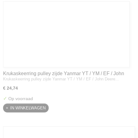
Krukaskeerring pulley zijde Yanmar YT / YM / EF / John
Krukaskeerring pulley zijde Yanmar YT / YM / EF / John Deere…
Deere - 119934-01800
€ 24,74
✓
Op voorraad
IN WINKELWAGEN