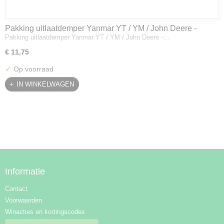
Pakking uitlaatdemper Yanmar YT / YM / John Deere -
Pakking uitlaatdemper Yanmar YT / YM / John Deere -…
128300-13230
€ 11,75
✓
Op voorraad
IN WINKELWAGEN
Informatie
Contact
Voorwaarden
Winacties en kortingscodes