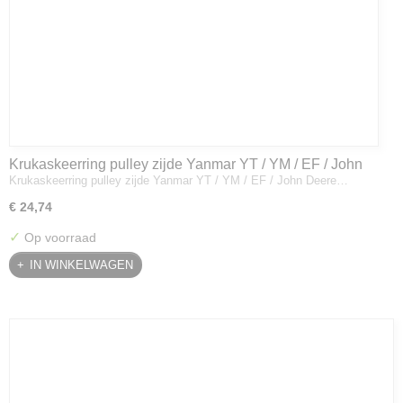
Krukaskeerring pulley zijde Yanmar YT / YM / EF / John
Krukaskeerring pulley zijde Yanmar YT / YM / EF / John Deere…
Deere - 119934-01800
€ 24,74
✓
Op voorraad
IN WINKELWAGEN