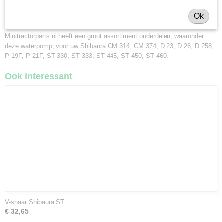
verkopen deze onderdelen met als specialisme de Japanse
minitractormerken Yanmar, Iseki, Kubota en Shibaura.
Ok
Minitractorparts.nl heeft een groot assortiment onderdelen, waaronder
deze waterpomp, voor uw Shibaura CM 314, CM 374, D 23, D 26, D 258,
P 19F, P 21F, ST 330, ST 333, ST 445, ST 450, ST 460.
Ook interessant
V-snaar Shibaura ST
€ 32,65