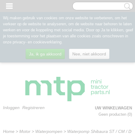
Wij maken gebruik van cookies om onze website te verbeteren, om het
verkeer op de website te analyseren, om de website naar behoren te laten
werken en voor de koppeling met social media. Door op Ja te klikken, geef
je toestemming voor het plaatsen van alle cookies zoals omschreven in
onze privacy- en cookieverklaring.
Ja, ik ga akkoord
Nee, niet akkoord
Inloggen
Registreren
UW WINKELWAGEN
Geen producten
(0)
Home
>
Motor
>
Waterpompen
>
Waterpomp Shibaura ST / CM / D