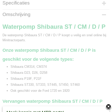
Specificaties
Bruto gewicht
Omschrijving
2,00 Kg
Waterpomp Shibaura ST / CM / D / P
De waterpomp Shibaura ST / CM / D / P koopt u veilig en snel online bij
Minitractorparts.
Onze waterpomp Shibaura ST / CM / D / P is
geschikt voor de volgende types:
Shibaura CM314, CM374
Shibaura D23, D26, D258
Shibaura P19F, P21F
Shibaura ST330, ST333, ST445, ST450, ST460
Ook geschikt voor de Ford 1720 en 1920
Vervangen waterpomp Shibaura ST / CM / D / P
De waterpomp zorgt ervoor dat het koelwater rondgepompt wordt en de