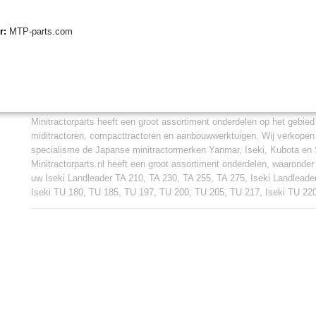
Geschikt voor:
Iseki Landleader TA210, TA230, TA255, TA275
er:
MTP-parts.com
Iseki Landleader TA262, TA263, TA267
Iseki TU180, TU185, TU197, TU200, TU205, TU217
Iseki TU220, TU240, TU245
Minitractorparts.nl, uw leverancier voor minitr
Minitractorparts heeft een groot assortiment onderdelen op het gebied
miditractoren, compacttractoren en aanbouwwerktuigen. Wij verkopen
specialisme de Japanse minitractormerken Yanmar, Iseki, Kubota en 
Minitractorparts.nl heeft een groot assortiment onderdelen, waaronder
uw Iseki Landleader TA 210, TA 230, TA 255, TA 275, Iseki Landleade
Iseki TU 180, TU 185, TU 197, TU 200, TU 205, TU 217, Iseki TU 22