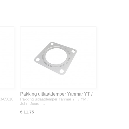
Pakking uitlaatdemper Yanmar YT /
33-65610
Pakking uitlaatdemper Yanmar YT / YM /
YM / John Deere - 128300-13230
John Deere -…
€ 11,75