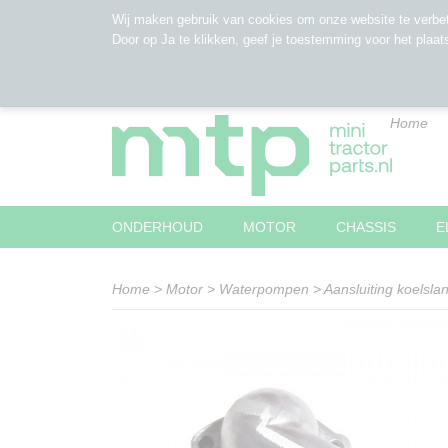
Wij maken gebruik van cookies om onze website te verbet
Door op Ja te klikken, geef je toestemming voor het plaat
Home
ONDERHOUD
MOTOR
CHASSIS
E
Home
>
Motor
>
Waterpompen
>
Aansluiting koelsla