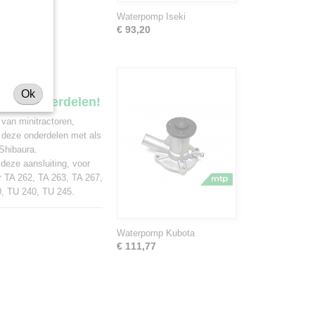
Waterpomp Iseki
€ 93,20
Ok
ekker onderdelen!
 van minitractoren,
 deze onderdelen met als
Shibaura.
 deze aansluiting, voor
r TA 262, TA 263, TA 267,
0, TU 240, TU 245.
Waterpomp Kubota
€ 111,77