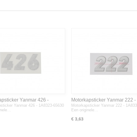
apsticker Yanmar 426 -
Motorkapsticker Yanmar 222 -
sticker Yanmar 426 - 1A8323-65630
Motorkapsticker Yanmar 222 - 1A83
3-65630
1A8333-65610
inele…
Een originele…
€ 3,63