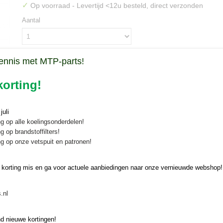
✓
Op voorraad
- Levertijd <12u besteld, direct verzonden
Aantal
ennis met MTP-parts!
IN WINKELWAGEN
orting!
Specificaties
uli
Bruto gewicht
0,25 Kg
Omschrijving
g op alle koelingsonderdelen!
g op brandstoffilters!
g op onze vetspuit en patronen!
Aansluiting koelslang-thermostaat 
 korting mis en ga voor actuele aanbiedingen naar onze vernieuwde webshop!
Landleader TA
Originele Iseki thermostaathuis van diverse Iseki Landleader TA tract
.nl
Bovenste deel, aansluiting tussen de koelslang en de thermostaat
d nieuwe kortingen!