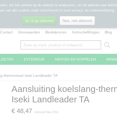
eren, om het verkeer op de website te analyseren, om de website naar behore
sen van alle cookies zoals omschreven in onze privacy- en cookieverklaring.
Ja, ik ga akkoord
Nee, niet akkoord
Contact
Voorwaarden
Bestelproces
Instructiefilmpjes
Blog
LEKTRA
EXTERIEUR
HEFFEN EN KOPPELEN
MINI
ng-thermostaat Iseki Landleader TA
Aansluiting koelslang-ther
Iseki Landleader TA
€ 48,47
(inclusief btw 21%)