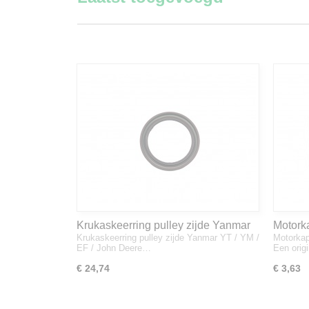
Krukaskeerring pulley zijde Yanmar
Motork
Krukaskeerring pulley zijde Yanmar YT / YM /
Motorkap
YT / YM / EF / John Deere - 119934-
1A832
EF / John Deere…
Een orig
01800
€ 24,74
€ 3,63