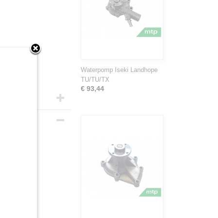
Waterpomp Iseki Landhope
TU/TU/TX
€ 93,44
Iseki
oren