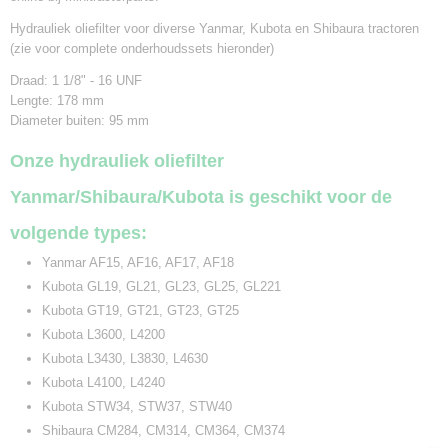
Hydrauliek oliefilter voor diverse Yanmar, Kubota en Shibaura tractoren
(zie voor complete onderhoudssets hieronder)
Draad: 1 1/8" - 16 UNF
Lengte: 178 mm
Diameter buiten: 95 mm
Onze hydrauliek oliefilter
Yanmar/Shibaura/Kubota is geschikt voor de
volgende types:
Yanmar AF15, AF16, AF17, AF18
Kubota GL19, GL21, GL23, GL25, GL221
Kubota GT19, GT21, GT23, GT25
Kubota L3600, L4200
Kubota L3430, L3830, L4630
Kubota L4100, L4240
Kubota STW34, STW37, STW40
Shibaura CM284, CM314, CM364, CM374