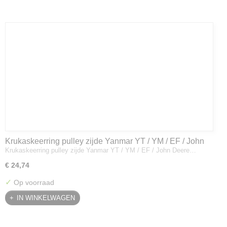
Krukaskeerring pulley zijde Yanmar YT / YM / EF / John
Krukaskeerring pulley zijde Yanmar YT / YM / EF / John Deere…
Deere - 119934-01800
€ 24,74
✓
Op voorraad
IN WINKELWAGEN