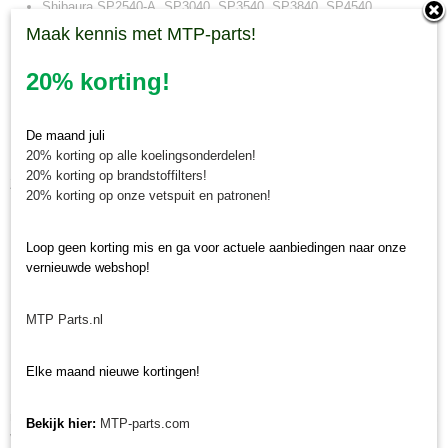
Shibaura SP2540-A, SP3040, SP3540, SP3840, SP4540
Shibaura SR525
Maak kennis met MTP-parts!
Shibaura ST318, ST321, ST324
20% korting!
Shibaura ST329, ST330, ST333
Kioti
CK25, CK25H, CK27, CK27H, CK30, CK30H, CK35, CK35H,
CK2510, CK2510H, CK2610, CK2610H, CK3510, CK3510H,
De maand juli
CK4010, CK4010H,
DS3510
20% korting op alle koelingsonderdelen!
20% korting op brandstoffilters!
Zie voor complete onderhoudssets:
20% korting op onze vetspuit en patronen!
Onderhoudsset Shibaura ST318/321/324
Onderhoudsset Shibaura ST318/321/324HST
Loop geen korting mis en ga voor actuele aanbiedingen naar onze
Onderhoudsset Shibaura ST329/330/333
vernieuwde webshop!
Onderhoudsset Shibaura ST329/330/333HST
MTP Parts.nl
Minitractorparts.nl, uw leverancier voor
minitrekker onderdelen!
Elke maand nieuwe kortingen!
Minitractorparts heeft een groot assortiment onderdelen op het gebied van
minitractoren, miditractoren, compacttractoren en aanbouwwerktuigen. Wij
Bekijk hier:
MTP-parts.com
verkopen deze onderdelen met als specialisme de Japanse