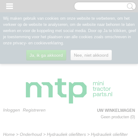
Wij maken gebruik van cookies om onze website te verbeteren, om het
verkeer op de website te analyseren, om de website naar behoren te laten
werken en voor de koppeling met social media. Door op Ja te klikken, geef
je toestemming voor het plaatsen van alle cookies zoals omschreven in
onze privacy- en cookieverklaring.
Ja, ik ga akkoord
Nee, niet akkoord
Inloggen
Registreren
UW WINKELWAGEN
Geen producten
(0)
Home
>
Onderhoud
>
Hydrauliek oliefilters
>
Hydrauliek oliefilter