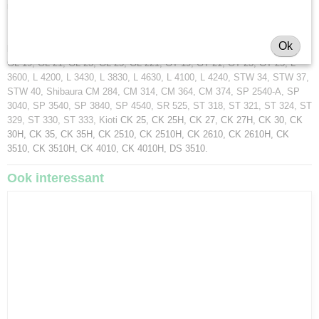
minitractormerken Yanmar, Iseki, Kubota en Shibaura.
Minitractorparts.nl heeft een groot assortiment onderdelen, waaronder dit
Ok
hydrauliek oliefilter voor uw Yanmar AF 15, AF 16, AF 17, AF 18, Kubota
GL 19, GL 21, GL 23, GL 25, GL 221, GT 19, GT 21, GT 23, GT 25, L
3600, L 4200, L 3430, L 3830, L 4630, L 4100, L 4240, STW 34, STW 37,
STW 40, Shibaura CM 284, CM 314, CM 364, CM 374, SP 2540-A, SP
3040, SP 3540, SP 3840, SP 4540, SR 525, ST 318, ST 321, ST 324, ST
329, ST 330, ST 333, Kioti
CK 25, CK 25H, CK 27, CK 27H, CK 30, CK
30H, CK 35, CK 35H, CK 2510, CK 2510H, CK 2610, CK 2610H, CK
3510, CK 3510H, CK 4010, CK 4010H,
DS 3510.
Ook interessant