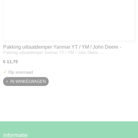
Pakking uitlaatdemper Yanmar YT / YM / John Deere -
Pakking uitlaatdemper Yanmar YT / YM / John Deere -…
128300-13230
€ 11,75
✓
Op voorraad
IN WINKELWAGEN
Informatie