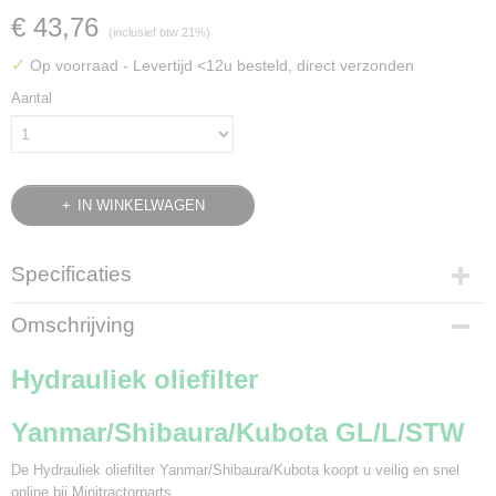
€ 43,76
(inclusief btw 21%)
✓
Op voorraad
- Levertijd <12u besteld, direct verzonden
Aantal
IN WINKELWAGEN
Specificaties
Bruto gewicht
Omschrijving
0,74 Kg
Hydrauliek oliefilter
Yanmar/Shibaura/Kubota GL/L/STW
De Hydrauliek oliefilter Yanmar/Shibaura/Kubota koopt u veilig en snel
online bij Minitractorparts.