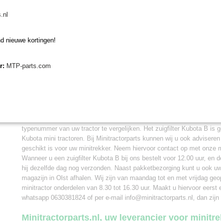
Kubota B3200, B3300
Kubota B4200, B4200D
.nl
Kubota B5200, B5200D
Kubota B6001, B6100
d nieuwe kortingen!
Kubota B7000, B7001, B7100, B7200, B7300, B7400, B7500, B
Kubota B8200, B9200
er:
MTP-parts.com
Kubota BX22D, BX23D, BX1500D, BX1800D, BX1830D, BX22
Kubota Bulltra B1-16, B1-17
Vervangen zuigfilter
Wanneer u dit zuigfilter gaat vervangen op uw Kubota minitrekker is 
typenummer van uw tractor te vergelijken. Het zuigfilter Kubota B is 
Kubota mini tractoren. Bij Minitractorparts kunnen wij u ook adviseren 
geschikt is voor uw minitrekker. Neem hiervoor contact op met onze mi
Wanneer u een zuigfilter Kubota B bij ons bestelt voor 12.00 uur, en d
hij dezelfde dag nog verzonden. Naast pakketbezorging kunt u ook uw 
magazijn in Olst afhalen. Wij zijn van maandag tot en met vrijdag ge
minitractor onderdelen van 8.30 tot 16.30 uur. Maakt u hiervoor eerst 
whatsapp 0630381824 of per e-mail info@minitractorparts.nl, dan zijn 
Minitractorparts.nl, uw leverancier voor minitr