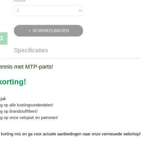
Aantal
IN WINKELWAGEN
Specificaties
Bruto gewicht
0,30 Kg
Omschrijving
ennis met MTP-parts!
Hydrauliek zuigfilter Kubota B
orting!
Een hydrauliek zuigfilter voor diverse Kubota B tractoren koopt u veilig
Minitratcorparts.
uli
g op alle koelingsonderdelen!
Het hydrauliek zuigfilter is geschikt voor de v
g op brandstoffilters!
g op onze vetspuit en patronen!
Kubota B1200, B1400, B1402, B1500, B1550, B1550D, B1600,
B1902
 korting mis en ga voor actuele aanbiedingen naar onze vernieuwde webshop!
Kubota B2100, B2150, B2400, B2410, B2710, B2910