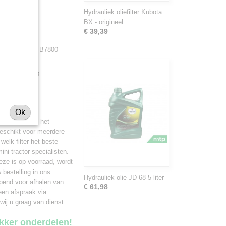
Hydrauliek oliefilter Kubota
BX - origineel
€ 39,39
7510, B7610, B7800
00D, BX2230D
Ok
van belang om het
geschikt voor meerdere
welk filter het beste
ni tractor specialisten.
eze is op voorraad, wordt
bestelling in ons
Hydrauliek olie JD 68 5 liter
opend voor afhalen van
€ 61,98
een afspraak via
wij u graag van dienst.
ekker onderdelen!