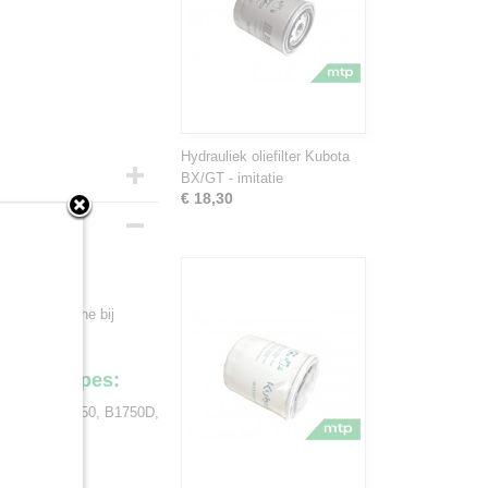
Hydrauliek oliefilter Kubota
BX/GT - imitatie
€ 18,30
 en snel online bij
olgende types:
 B1700D, B1750, B1750D,