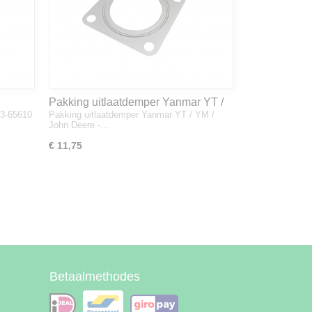
Pakking uitlaatdemper Yanmar YT /
33-65610
Pakking uitlaatdemper Yanmar YT / YM /
YM / John Deere - 128300-13230
John Deere -…
€ 11,75
Betaalmethodes