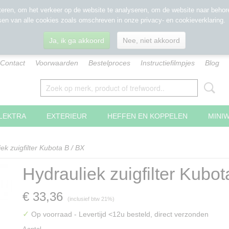
eren, om het verkeer op de website te analyseren, om de website naar behore
sen van alle cookies zoals omschreven in onze privacy- en cookieverklaring.
Ja, ik ga akkoord
Nee, niet akkoord
Contact
Voorwaarden
Bestelproces
Instructiefilmpjes
Blog
LEKTRA
EXTERIEUR
HEFFEN EN KOPPELEN
MINI
ek zuigfilter Kubota B / BX
Hydrauliek zuigfilter Kubot
€ 33,36
(inclusief btw 21%)
✓
Op voorraad
- Levertijd <12u besteld, direct verzonden