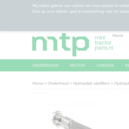
Wij maken gebruik van cookies om onze website te verbet
Door op Ja te klikken, geef je toestemming voor het plaat
Home
ONDERHOUD
MOTOR
CHASSIS
E
Home
>
Onderhoud
>
Hydrauliek oliefilters
>
Hydrauli