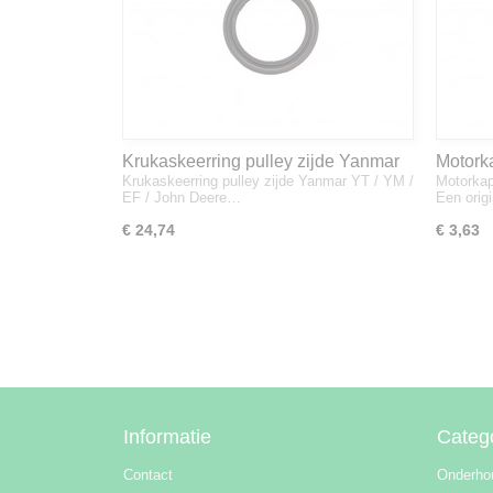
Krukaskeerring pulley zijde Yanmar
Motork
Krukaskeerring pulley zijde Yanmar YT / YM /
Motorkap
YT / YM / EF / John Deere - 119934-
1A832
EF / John Deere…
Een orig
01800
€ 24,74
€ 3,63
Informatie
Categ
Contact
Onderho