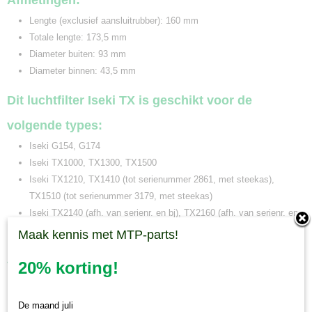
Afmetingen:
Lengte (exclusief aansluitrubber): 160 mm
Totale lengte: 173,5 mm
Diameter buiten: 93 mm
Diameter binnen: 43,5 mm
Dit luchtfilter Iseki TX is geschikt voor de
volgende types:
Iseki G154, G174
Iseki TX1000, TX1300, TX1500
Iseki TX1210, TX1410 (tot serienummer 2861, met steekas),
TX1510 (tot serienummer 3179, met steekas)
Iseki TX2140 (afh. van serienr. en bj), TX2160 (afh. van serienr. en
bj)
Maak kennis met MTP-parts!
Zie voor complete onderhoudsset:
20% korting!
Onderhoudsset Iseki TX1000/1300/1500
De maand juli
Minitractorparts.nl, uw leverancier voor