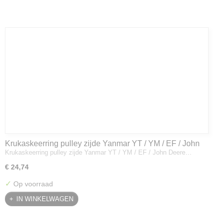
Krukaskeerring pulley zijde Yanmar YT / YM / EF / John
Krukaskeerring pulley zijde Yanmar YT / YM / EF / John Deere…
Deere - 119934-01800
€ 24,74
✓
Op voorraad
IN WINKELWAGEN