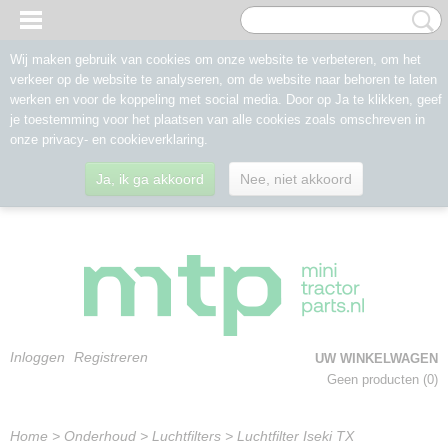
Wij maken gebruik van cookies om onze website te verbeteren, om het
verkeer op de website te analyseren, om de website naar behoren te laten
werken en voor de koppeling met social media. Door op Ja te klikken, geef
je toestemming voor het plaatsen van alle cookies zoals omschreven in
onze privacy- en cookieverklaring.
Ja, ik ga akkoord
Nee, niet akkoord
Inloggen
Registreren
UW WINKELWAGEN
Geen producten
(0)
Home
>
Onderhoud
>
Luchtfilters
>
Luchtfilter Iseki TX