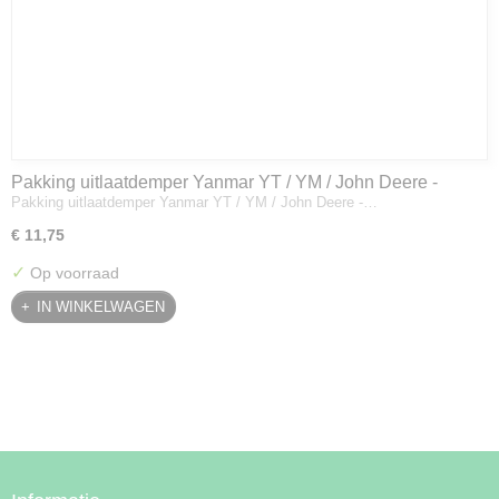
Pakking uitlaatdemper Yanmar YT / YM / John Deere -
Pakking uitlaatdemper Yanmar YT / YM / John Deere -…
128300-13230
€ 11,75
✓
Op voorraad
IN WINKELWAGEN