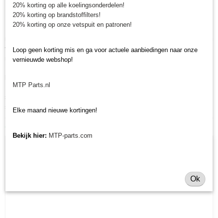
20% korting op alle koelingsonderdelen!
minitrekker onderdelen!
20% korting op brandstoffilters!
20% korting op onze vetspuit en patronen!
Minitractorparts heeft een groot assortiment onderdelen op het gebied van
minitractoren, miditractoren, compacttractoren en aanbouwwerktuigen. Wij
verkopen deze onderdelen met als specialisme de Japanse
Loop geen korting mis en ga voor actuele aanbiedingen naar onze
minitractormerken Yanmar, Iseki, Kubota en Shibaura.
vernieuwde webshop!
Minitractorparts.nl heeft een groot assortiment onderdelen, waaronder dit
luchtfilter, voor uw Iseki G 154, G 174, Iseki TX 1000, TX 1300, TX 1500,
MTP Parts.nl
Iseki TX 1210, TX 1410 (afh. van serienr. en bj), TX 1510 (afh. van
serienr. en bj), Iseki TX 2140 (afh. van serienr. en bj), TX 2160 (afh. van
serienr. en bj).
Elke maand nieuwe kortingen!
Ook interessant
Bekijk hier:
MTP-parts.com
Ok