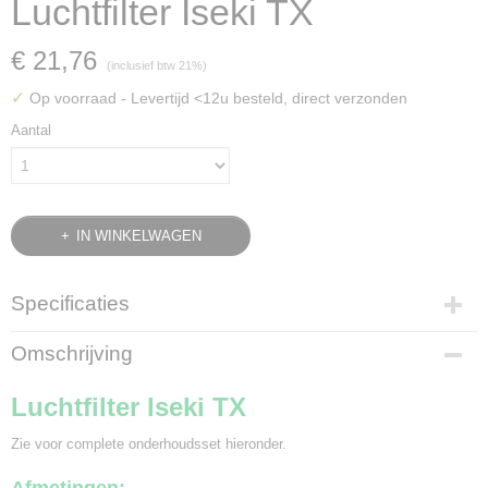
Luchtfilter Iseki TX
€ 21,76
(inclusief btw 21%)
✓
Op voorraad
- Levertijd <12u besteld, direct verzonden
Aantal
IN WINKELWAGEN
Specificaties
Bruto gewicht
Omschrijving
0,36 Kg
Luchtfilter Iseki TX
Zie voor complete onderhoudsset hieronder.