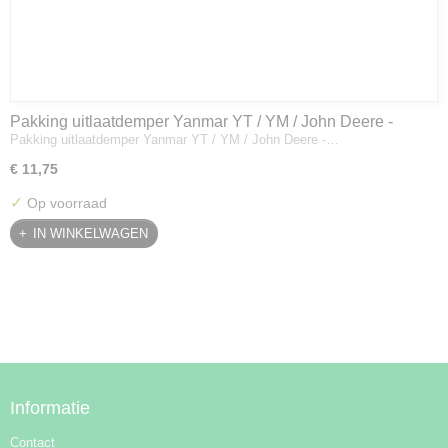
Pakking uitlaatdemper Yanmar YT / YM / John Deere -
Pakking uitlaatdemper Yanmar YT / YM / John Deere -…
128300-13230
€ 11,75
✓
Op voorraad
IN WINKELWAGEN
Informatie
Contact