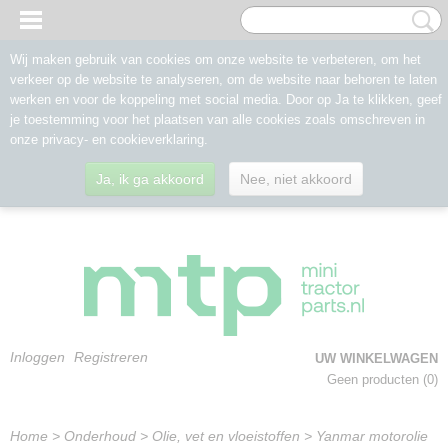
Wij maken gebruik van cookies om onze website te verbeteren, om het
verkeer op de website te analyseren, om de website naar behoren te laten
werken en voor de koppeling met social media. Door op Ja te klikken, geef
je toestemming voor het plaatsen van alle cookies zoals omschreven in
onze privacy- en cookieverklaring.
Ja, ik ga akkoord
Nee, niet akkoord
Inloggen
Registreren
UW WINKELWAGEN
Geen producten
(0)
Home
>
Onderhoud
>
Olie, vet en vloeistoffen
>
Yanmar motorolie