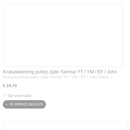
Krukaskeerring pulley zijde Yanmar YT / YM / EF / John
Krukaskeerring pulley zijde Yanmar YT / YM / EF / John Deere…
Deere - 119934-01800
€ 24,74
✓
Op voorraad
IN WINKELWAGEN