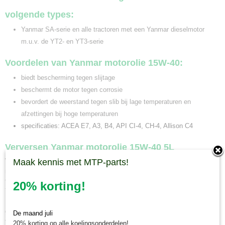
volgende types:
Yanmar SA-serie en alle tractoren met een Yanmar dieselmotor
m.u.v. de YT2- en YT3-serie
Voordelen van Yanmar motorolie 15W-40:
biedt bescherming tegen slijtage
beschermt de motor tegen corrosie
bevordert de weerstand tegen slib bij lage temperaturen en
afzettingen bij hoge temperaturen
specificaties: ACEA E7, A3, B4, API CI-4, CH-4, Allison C4
Verversen Yanmar motorolie 15W-40 5L
Wanneer u deze Yanmar motorolie 15W-40 5L gaat verversen op uw
Maak kennis met MTP-parts!
minitrekker is het van belang om te kijken of de olie geschikt is voor uw
type motor. De Yanmar motorolie 15W-40 5L is geschikt voor meerdere
20% korting!
Yanmar mini tractoren met dieselmotor m.u.v. common rail diesel. Bij
Minitractorparts kunnen wij u ook adviseren welke motorolie het beste
geschikt is voor uw minitrekker. Neem hiervoor contact op met onze mini
De maand juli
tractor specialisten. Wanneer u Yanmar motorolie 15W-40 5L bij ons
20% korting op alle koelingsonderdelen!