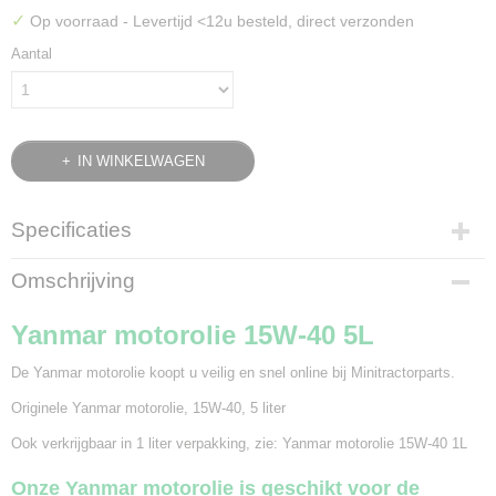
✓
Op voorraad
- Levertijd <12u besteld, direct verzonden
Aantal
IN WINKELWAGEN
Specificaties
Bruto gewicht
Omschrijving
5,00 Kg
Yanmar motorolie 15W-40 5L
De Yanmar motorolie koopt u veilig en snel online bij Minitractorparts.
Originele Yanmar motorolie, 15W-40, 5 liter
Ook verkrijgbaar in 1 liter verpakking, zie:
Yanmar motorolie 15W-40 1L
Onze Yanmar motorolie is geschikt voor de