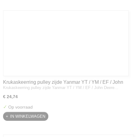
Krukaskeerring pulley zijde Yanmar YT / YM / EF / John
Krukaskeerring pulley zijde Yanmar YT / YM / EF / John Deere…
Deere - 119934-01800
€ 24,74
✓
Op voorraad
IN WINKELWAGEN