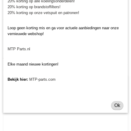
Lengte: 58 mm
20% korting op alle koelingsonderdelen!
20% korting op brandstoffilters!
Diameter buiten: 28 mm
20% korting op onze vetspuit en patronen!
Gegevens luchtfilter
Loop geen korting mis en ga voor actuele aanbiedingen naar onze
Lengte: 254 mm
vernieuwde webshop!
Diameter buiten: 104 mm
Diameter binnen: 63 mm
MTP Parts.nl
Minitractorparts.nl heeft een groot assortiment onderdelen, waaronder
deze onderhoudsset, voor uw Shibaura P 19F, P 21F.
Elke maand nieuwe kortingen!
Ook interessant
Bekijk hier:
MTP-parts.com
Ok