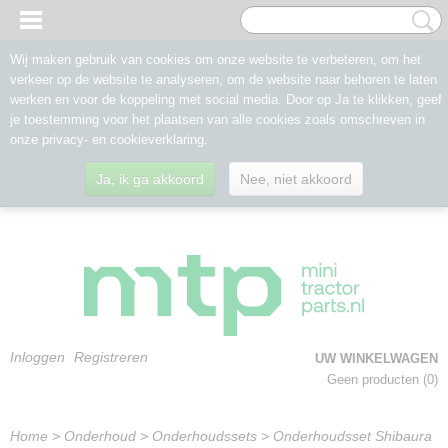
Wij maken gebruik van cookies om onze website te verbeteren, om het
verkeer op de website te analyseren, om de website naar behoren te laten
werken en voor de koppeling met social media. Door op Ja te klikken, geef
je toestemming voor het plaatsen van alle cookies zoals omschreven in
onze privacy- en cookieverklaring.
Ja, ik ga akkoord
Nee, niet akkoord
Inloggen
Registreren
UW WINKELWAGEN
Geen producten
(0)
Home
>
Onderhoud
>
Onderhoudssets
>
Onderhoudsset Shibaura