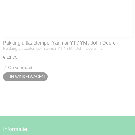
Pakking uitlaatdemper Yanmar YT / YM / John Deere -
Pakking uitlaatdemper Yanmar YT / YM / John Deere -…
128300-13230
€ 11,75
✓
Op voorraad
IN WINKELWAGEN
Informatie