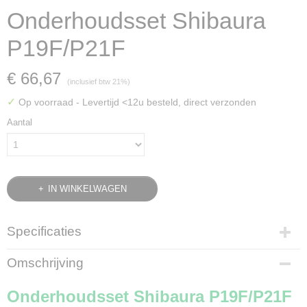
Onderhoudsset Shibaura
P19F/P21F
€ 66,67
(inclusief btw 21%)
✓
Op voorraad
- Levertijd <12u besteld, direct verzonden
Aantal
IN WINKELWAGEN
Specificaties
Bruto gewicht
Omschrijving
1,10 Kg
Onderhoudsset Shibaura P19F/P21F