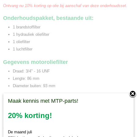
Ontvang nu 10% korting op olie bij aanschaf van deze onderhoudsset.
Onderhoudspakket, bestaande uit:
1 brandstoffilter
1 hydrauliek oliefilter
1 oliefilter
1 luchtfilter
Gegevens motoroliefilter
Draad: 3/4" - 16 UNF
Lengte: 86 mm
Diameter buiten: 93 mm
Gegevens hydrauliek oliefilter
Maak kennis met MTP-parts!
Hoogte: 135 mm
20% korting!
Diameter buiten: 97 mm
Gegevens brandstoffilter
De maand juli