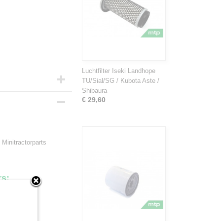
Luchtfilter Iseki Landhope
TU/Sial/SG / Kubota Aste /
Shibaura
€ 29,60
 Minitractorparts
.
rs: