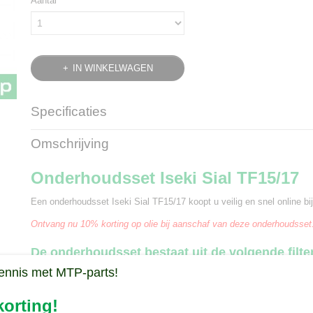
Aantal
IN WINKELWAGEN
Specificaties
Bruto gewicht
1,10 Kg
Omschrijving
Onderhoudsset Iseki Sial TF15/17
Een onderhoudsset Iseki Sial TF15/17 koopt u veilig en snel online bij
Ontvang nu 10% korting op olie bij aanschaf van deze onderhoudsset
De onderhoudsset bestaat uit de volgende filte
ennis met MTP-parts!
1 brandstoffilter
2 hydrauliek oliefilters
orting!
1 oliefilter