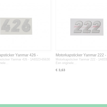
apsticker Yanmar 426 -
Motorkapsticker Yanmar 222 -
sticker Yanmar 426 - 1A8323-65630
Motorkapsticker Yanmar 222 - 1A83
3-65630
1A8333-65610
inele…
Een originele…
€ 3,63