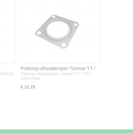
Pakking uitlaatdemper Yanmar YT /
33-65610
Pakking uitlaatdemper Yanmar YT / YM /
YM / John Deere - 128300-13230
John Deere -…
€ 11,75