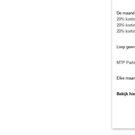
De maand j
20% kortin
20% kortin
20% kortin
Loop geen
MTP Parts
Elke maan
Bekijk hi