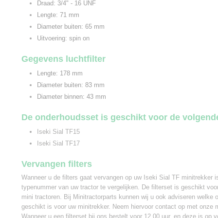
Draad: 3/4" - 16 UNF
Lengte: 71 mm
Diameter buiten: 65 mm
Uitvoering: spin on
Gegevens luchtfilter
Lengte: 178 mm
Diameter buiten: 83 mm
Diameter binnen: 43 mm
De onderhoudsset is geschikt voor de volgend
Iseki Sial TF15
Iseki Sial TF17
Vervangen filters
Wanneer u de filters gaat vervangen op uw Iseki Sial TF minitrekker 
typenummer van uw tractor te vergelijken. De filterset is geschikt voo
mini tractoren. Bij Minitractorparts kunnen wij u ook adviseren welke
geschikt is voor uw minitrekker. Neem hiervoor contact op met onze mi
Wanneer u een filterset bij ons bestelt voor 12.00 uur, en deze is op v