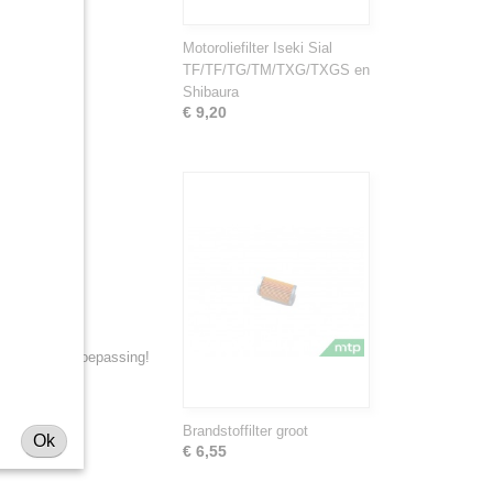
Motoroliefilter Iseki Sial
TF/TF/TG/TM/TXG/TXGS en
Shibaura
€ 9,20
de series van toepassing!
Brandstoffilter groot
Ok
€ 6,55