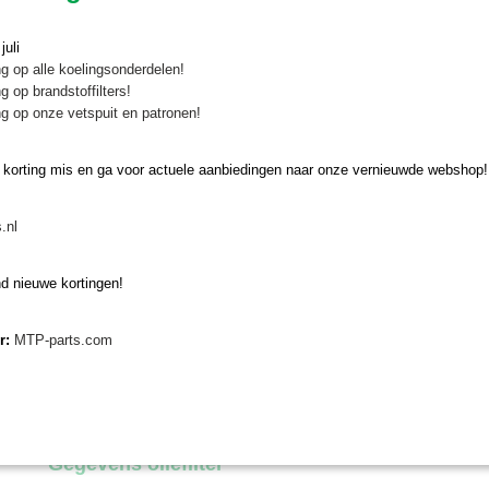
1 luchtfilter
uli
Gegevens brandstoffilter
g op alle koelingsonderdelen!
g op brandstoffilters!
Lengte: 62 mm
g op onze vetspuit en patronen!
Diameter buiten: 35 mm
Diameter binnen: 11 mm
 korting mis en ga voor actuele aanbiedingen naar onze vernieuwde webshop!
Gegevens hydrauliek oliefilter
Origineel Iseki-nummer: 1614-508-262-00
.nl
Hoogte: 135 mm
Diameter buiten: 97 mm
d nieuwe kortingen!
Gegevens hydrauliek oliefilter
er:
MTP-parts.com
Let op:
dit is een optioneel filter en niet voor elke tractor uit genoem
Artikelnummer Iseki: 1588-508-270-00 of 1588-508-272-00
Hoogte: 77 mm
Gegevens oliefilter