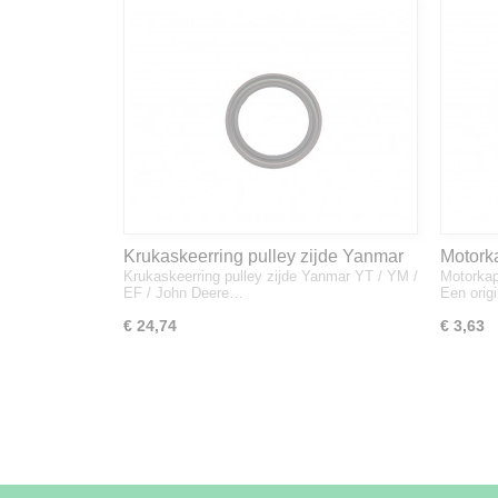
Krukaskeerring pulley zijde Yanmar
Motork
Krukaskeerring pulley zijde Yanmar YT / YM /
Motorkap
YT / YM / EF / John Deere - 119934-
1A832
EF / John Deere…
Een orig
01800
€ 24,74
€ 3,63