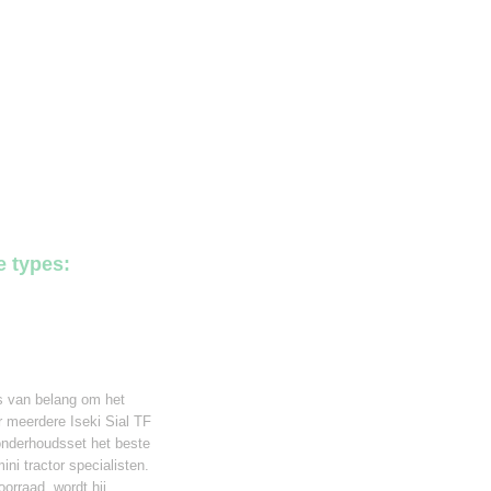
e types:
is van belang om het
r meerdere Iseki Sial TF
 onderhoudsset het beste
ni tractor specialisten.
oorraad, wordt hij