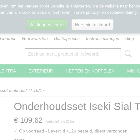
eren, om het verkeer op de website te analyseren, om de website naar behore
sen van alle cookies zoals omschreven in onze privacy- en cookieverklaring.
Ja, ik ga akkoord
Nee, niet akkoord
Contact
Voorwaarden
Bestelproces
Instructiefilmpjes
Blog
LEKTRA
EXTERIEUR
HEFFEN EN KOPPELEN
MINI
set Iseki Sial TF15/17
Onderhoudsset Iseki Sial 
€ 109,62
(inclusief btw 21%)
✓
Op voorraad
- Levertijd <12u besteld, direct verzonden