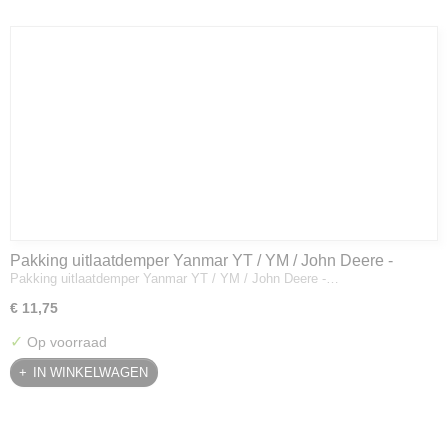
Pakking uitlaatdemper Yanmar YT / YM / John Deere -
Pakking uitlaatdemper Yanmar YT / YM / John Deere -…
128300-13230
€ 11,75
✓
Op voorraad
IN WINKELWAGEN