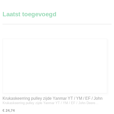
Laatst toegevoegd
Krukaskeerring pulley zijde Yanmar YT / YM / EF / John
Krukaskeerring pulley zijde Yanmar YT / YM / EF / John Deere…
Deere - 119934-01800
€ 24,74