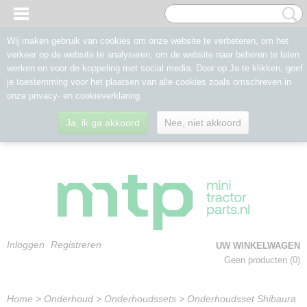
Wij maken gebruik van cookies om onze website te verbeteren, om het
verkeer op de website te analyseren, om de website naar behoren te laten
werken en voor de koppeling met social media. Door op Ja te klikken, geef
je toestemming voor het plaatsen van alle cookies zoals omschreven in
onze privacy- en cookieverklaring.
Ja, ik ga akkoord
Nee, niet akkoord
Inloggen
Registreren
UW WINKELWAGEN
Geen producten
(0)
Home
>
Onderhoud
>
Onderhoudssets
>
Onderhoudsset Shibaura