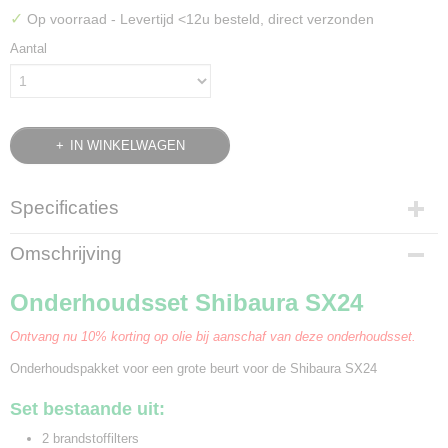
✓
Op voorraad
- Levertijd <12u besteld, direct verzonden
Aantal
IN WINKELWAGEN
Specificaties
Bruto gewicht
Omschrijving
1,50 Kg
Onderhoudsset Shibaura SX24
Ontvang nu 10% korting op olie bij aanschaf van deze onderhoudsset.
Onderhoudspakket voor een grote beurt voor de Shibaura SX24
Set bestaande uit:
2 brandstoffilters