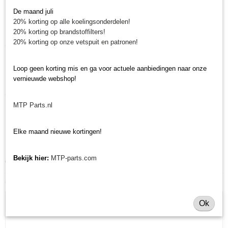
De maand juli
Hoogte: 135 mm
20% korting op alle koelingsonderdelen!
Diameter buiten: 97 mm
20% korting op brandstoffilters!
20% korting op onze vetspuit en patronen!
Gegevens hydrostaat oliefilter
Lengte: 100 mm
Loop geen korting mis en ga voor actuele aanbiedingen naar onze
Diameter buiten: 83 mm
vernieuwde webshop!
Gegevens luchtfilter
MTP Parts.nl
Lengte: 175 mm
Diameter buiten: 90 mm
Elke maand nieuwe kortingen!
Diameter binnen: 40 mm
Minitractorparts.nl heeft een groot assortiment onderdelen, waaronder
Bekijk hier:
MTP-parts.com
deze filters, voor uw Shibaura SX 24.
Ook interessant
Ok