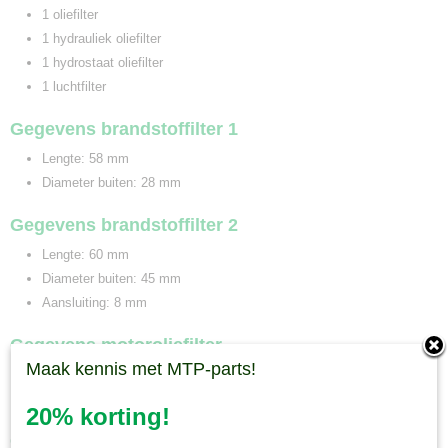
1 oliefilter
1 hydrauliek oliefilter
1 hydrostaat oliefilter
1 luchtfilter
Gegevens brandstoffilter 1
Lengte: 58 mm
Diameter buiten: 28 mm
Gegevens brandstoffilter 2
Lengte: 60 mm
Diameter buiten: 45 mm
Aansluiting: 8 mm
Gegevens motoroliefilter
Maak kennis met MTP-parts!
Lengte: 80 mm
Diameter buiten: 77 mm
20% korting!
Gegevens hydrauliek oliefilter