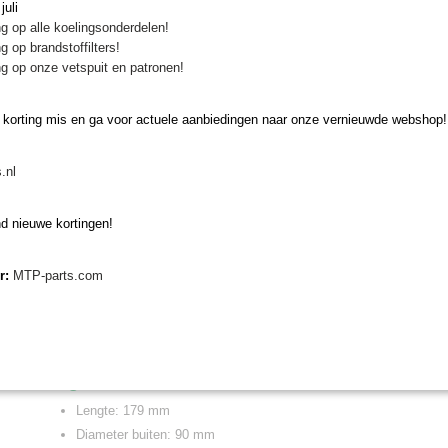
Onderhoudsset voor Yanmar KE140 en KE160 t
uli
g op alle koelingsonderdelen!
bestaande uit:
g op brandstoffilters!
g op onze vetspuit en patronen!
1 brandstoffilter
1 motoroliefilter
 korting mis en ga voor actuele aanbiedingen naar onze vernieuwde webshop!
1 luchtfilter
Gegevens brandstoffilter
.nl
Lengte: 85 mm
Diameter buiten: 35 mm
d nieuwe kortingen!
Gegevens motoroliefilter
er:
MTP-parts.com
Draad: M20 x 1,5
Lengte: 65 mm
Diameter buiten: 68 mm
Gegevens luchtfilter
Lengte: 179 mm
Diameter buiten: 90 mm