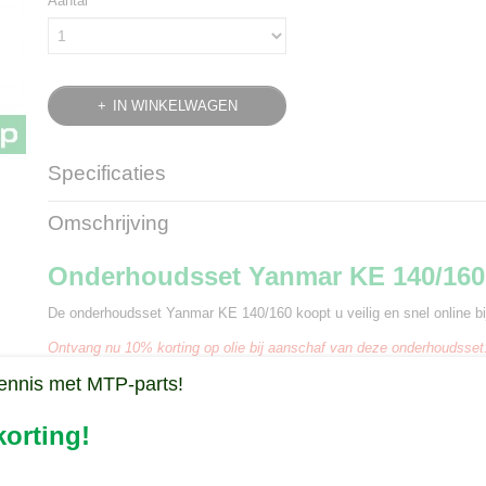
Aantal
IN WINKELWAGEN
Specificaties
Bruto gewicht
0,50 Kg
Omschrijving
Onderhoudsset Yanmar KE 140/160
De onderhoudsset Yanmar KE 140/160 koopt u veilig en snel online bij
Ontvang nu 10% korting op olie bij aanschaf van deze onderhoudsset
ennis met MTP-parts!
De onderhoudsset Yanmar is geschikt voor de 
Yanmar KE140
orting!
Yanmar KE160