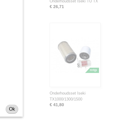
Onderhoudsset Iseki TU TX
ractoren,
€ 26,71
Onderhoudsset Iseki
TX1000/1300/1500
€ 41,80
Ok