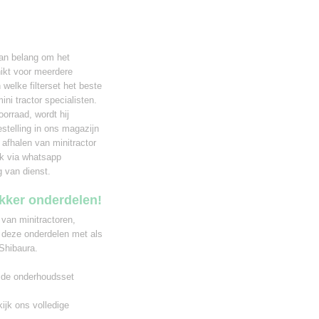
van belang om het
ikt voor meerdere
 welke filterset het beste
ni tractor specialisten.
oorraad, wordt hij
stelling in ons magazijn
 afhalen van minitractor
ak via whatsapp
g van dienst.
ekker onderdelen!
 van minitractoren,
 deze onderdelen met als
Shibaura.
r de onderhoudsset
kijk ons
volledige