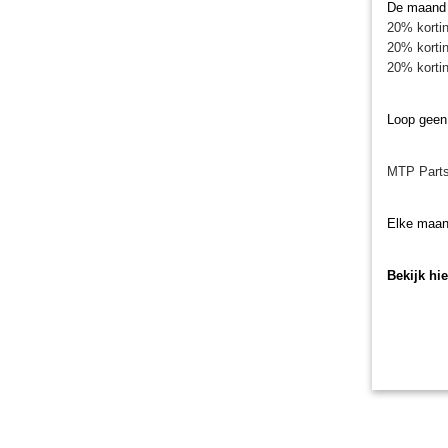
De maand j
20% kortin
20% kortin
20% kortin
Loop geen
MTP Parts
Elke maan
Bekijk hi