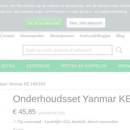
eren, om het verkeer op de website te analyseren, om de website naar behore
sen van alle cookies zoals omschreven in onze privacy- en cookieverklaring.
Ja, ik ga akkoord
Nee, niet akkoord
Contact
Voorwaarden
Bestelproces
Instructiefilmpjes
Blog
LEKTRA
EXTERIEUR
HEFFEN EN KOPPELEN
MINI
sset Yanmar KE 140/160
Onderhoudsset Yanmar KE
€ 45,85
(inclusief btw 21%)
✓
Op voorraad
- Levertijd <12u besteld, direct verzonden