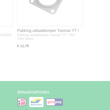
Pakking uitlaatdemper Yanmar YT /
33-65610
Pakking uitlaatdemper Yanmar YT / YM /
YM / John Deere - 128300-13230
John Deere -…
€ 11,75
Betaalmethodes