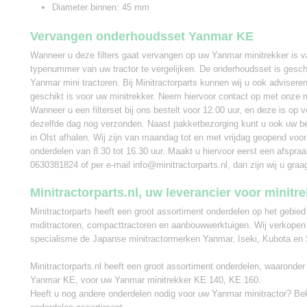
Diameter binnen: 45 mm
Vervangen onderhoudsset Yanmar KE
Wanneer u deze filters gaat vervangen op uw Yanmar minitrekker is 
typenummer van uw tractor te vergelijken. De onderhoudsset is gesch
Yanmar mini tractoren. Bij Minitractorparts kunnen wij u ook adviseren
geschikt is voor uw minitrekker. Neem hiervoor contact op met onze mi
Wanneer u een filterset bij ons bestelt voor 12.00 uur, en deze is op v
dezelfde dag nog verzonden. Naast pakketbezorging kunt u ook uw be
in Olst afhalen. Wij zijn van maandag tot en met vrijdag geopend voor
onderdelen van 8.30 tot 16.30 uur. Maakt u hiervoor eerst een afspra
0630381824 of per e-mail info@minitractorparts.nl, dan zijn wij u graa
Minitractorparts.nl, uw leverancier voor minitr
Minitractorparts heeft een groot assortiment onderdelen op het gebied
miditractoren, compacttractoren en aanbouwwerktuigen. Wij verkopen
specialisme de Japanse minitractormerken Yanmar, Iseki, Kubota en 
Minitractorparts.nl heeft een groot assortiment onderdelen, waaronde
Yanmar KE, voor uw Yanmar minitrekker KE 140, KE 160.
Heeft u nog andere onderdelen nodig voor uw Yanmar minitractor? Be