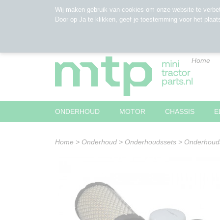
Wij maken gebruik van cookies om onze website te verbet
Door op Ja te klikken, geef je toestemming voor het plaat
Home
ONDERHOUD
MOTOR
CHASSIS
E
Home
>
Onderhoud
>
Onderhoudssets
>
Onderhoud