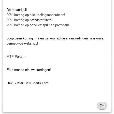
Diameter buiten: 81 mm
De maand juli
Gegevens luchtfilter
20% korting op alle koelingsonderdelen!
Diameter buiten: 180 mm
20% korting op brandstoffilters!
20% korting op onze vetspuit en patronen!
Diameter binnen: 115 mm
Minitractorparts.nl, uw leverancier voor
Loop geen korting mis en ga voor actuele aanbiedingen naar onze
vernieuwde webshop!
minitrekker onderdelen!
Minitractorparts heeft een groot assortiment onderdelen op het gebied van
MTP Parts.nl
minitractoren, miditractoren, compacttractoren en aanbouwwerktuigen. Wij
verkopen deze onderdelen met als specialisme de Japanse
minitractormerken Yanmar, Iseki, Kubota en Shibaura.
Elke maand nieuwe kortingen!
Minitractorparts.nl heeft een groot assortiment onderdelen, waaronder
deze onderhoudsset, voor uw Yanmar YM 1500, YM 1700.
Bekijk hier:
MTP-parts.com
Ook interessant
Ok