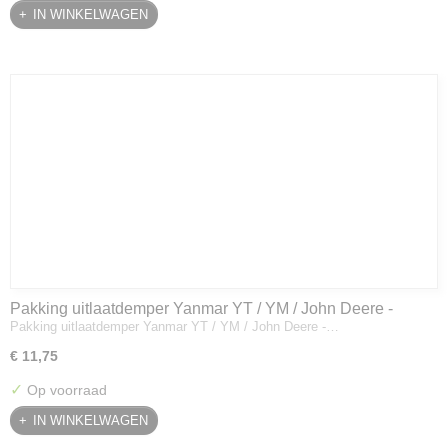
IN WINKELWAGEN
Pakking uitlaatdemper Yanmar YT / YM / John Deere -
Pakking uitlaatdemper Yanmar YT / YM / John Deere -…
128300-13230
€ 11,75
✓
Op voorraad
IN WINKELWAGEN