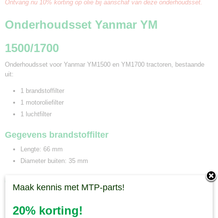
Ontvang nu 10% korting op olie bij aanschaf van deze onderhoudsset.
Onderhoudsset Yanmar YM
1500/1700
Onderhoudsset voor Yanmar YM1500 en YM1700 tractoren, bestaande
uit:
1 brandstoffilter
1 motoroliefilter
1 luchtfilter
Gegevens brandstoffilter
Lengte: 66 mm
Diameter buiten: 35 mm
Gegevens motoroliefilter
Maak kennis met MTP-parts!
Draad: M20 x 1,5
20% korting!
Lengte: 86 mm