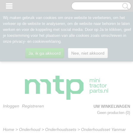
Wij maken gebruik van cookies om onze website te verbeteren, om het
verkeer op de website te analyseren, om de website naar behoren te laten
werken en voor de koppeling met social media. Door op Ja te klikken, geef
je toestemming voor het plaatsen van alle cookies zoals omschreven in
onze privacy- en cookieverklaring.
Ja, ik ga akkoord
Nee, niet akkoord
Inloggen
Registreren
UW WINKELWAGEN
Geen producten
(0)
Home
>
Onderhoud
>
Onderhoudssets
>
Onderhoudsset Yanmar