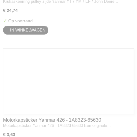
Krukaskeerring pulley zijde Yanmar YT / YM / EF / John Deere…
Deere - 119934-01800
€ 24,74
✓
Op voorraad
IN WINKELWAGEN
Motorkapsticker Yanmar 426 - 1A8323-65630
Motorkapsticker Yanmar 426 - 1A8323-65630 Een originele…
€ 3,63