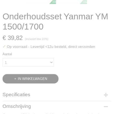
Onderhoudsset Yanmar YM
1500/1700
€ 39,82
(inclusief btw 21%)
✓
Op voorraad
- Levertijd <12u besteld, direct verzonden
Aantal
IN WINKELWAGEN
Specificaties
Bruto gewicht
Omschrijving
0,68 Kg