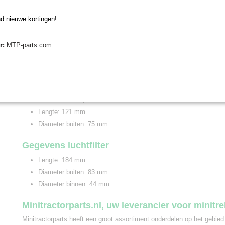
1 motoroliefilter
1 luchtfilter
d nieuwe kortingen!
Gegevens brandstoffilter
er:
MTP-parts.com
Lengte: 66 mm
Diameter buiten: 35 mm
Gegevens motoroliefilter
Draad: M20 x 1,5
Lengte: 121 mm
Diameter buiten: 75 mm
Gegevens luchtfilter
Lengte: 184 mm
Diameter buiten: 83 mm
Diameter binnen: 44 mm
Minitractorparts.nl, uw leverancier voor minitr
Minitractorparts heeft een groot assortiment onderdelen op het gebied