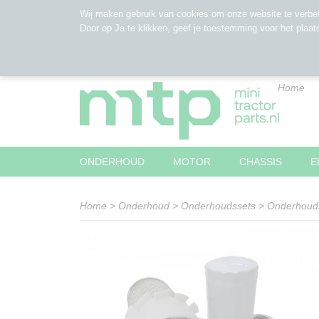
Wij maken gebruik van cookies om onze website te verbet
Door op Ja te klikken, geef je toestemming voor het plaat
Home
ONDERHOUD
MOTOR
CHASSIS
E
Home
>
Onderhoud
>
Onderhoudssets
>
Onderhoud