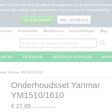
eren, om het verkeer op de website te analyseren, om de website naar behore
sen van alle cookies zoals omschreven in onze privacy- en cookieverklaring.
Ja, ik ga akkoord
Nee, niet akkoord
Contact
Voorwaarden
Bestelproces
Instructiefilmpjes
Blog
LEKTRA
EXTERIEUR
HEFFEN EN KOPPELEN
MINI
sset Yanmar YM1510/1610
Onderhoudsset Yanmar
YM1510/1610
€ 27,85
(inclusief btw 21%)