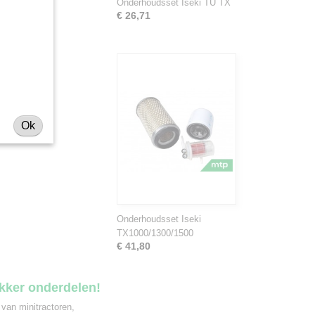
Onderhoudsset Iseki TU TX
€ 26,71
Ok
Onderhoudsset Iseki
TX1000/1300/1500
€ 41,80
ekker onderdelen!
 van minitractoren,