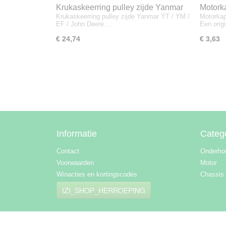
Krukaskeerring pulley zijde Yanmar
Motork
Krukaskeerring pulley zijde Yanmar YT / YM /
Motorkap
YT / YM / EF / John Deere - 119934-
1A832
EF / John Deere…
Een orig
01800
€ 24,74
€ 3,63
Informatie
Categ
Contact
Onderho
Voorwaarden
Motor
Winacties en kortingscodes
Chassis
IZI_SHOP_HERROEPING