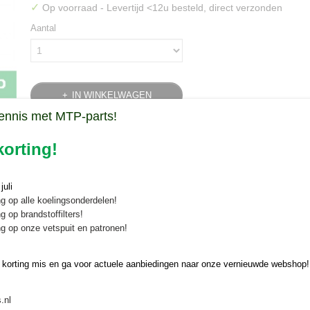
✓
Op voorraad
- Levertijd <12u besteld, direct verzonden
Aantal
IN WINKELWAGEN
ennis met MTP-parts!
Specificaties
orting!
Bruto gewicht
0,60 Kg
Omschrijving
uli
Ontvang nu 10% korting op olie bij aanschaf van deze onderhoudsset
g op alle koelingsonderdelen!
g op brandstoffilters!
Onderhoudsset Yanmar YM1510/16
g op onze vetspuit en patronen!
Onderhoudsset voor Yanmar YM1510 en YM1610 tractoren
 korting mis en ga voor actuele aanbiedingen naar onze vernieuwde webshop!
Filterset bestaande uit:
1 brandstoffilter
.nl