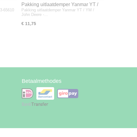
Pakking uitlaatdemper Yanmar YT /
33-65610
Pakking uitlaatdemper Yanmar YT / YM /
YM / John Deere - 128300-13230
John Deere -…
€ 11,75
Betaalmethodes