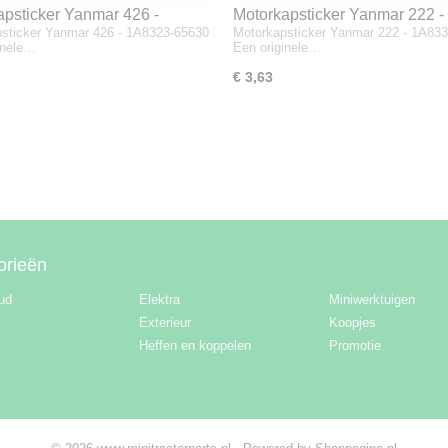
apsticker Yanmar 426 -
Motorkapsticker Yanmar 222 -
sticker Yanmar 426 - 1A8323-65630
Motorkapsticker Yanmar 222 - 1A83
3-65630
1A8333-65610
inele…
Een originele…
€ 3,63
orieën
ud
Elektra
Miniwerktuigen
Exterieur
Koopjes
Heffen en koppelen
Promotie