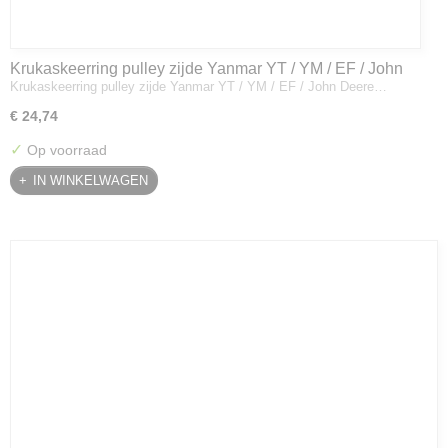
Krukaskeerring pulley zijde Yanmar YT / YM / EF / John
Krukaskeerring pulley zijde Yanmar YT / YM / EF / John Deere…
Deere - 119934-01800
€ 24,74
✓
Op voorraad
IN WINKELWAGEN