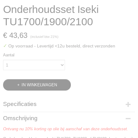
Onderhoudsset Iseki
TU1700/1900/2100
€ 43,63
(inclusief btw 21%)
✓
Op voorraad
- Levertijd <12u besteld, direct verzonden
Aantal
IN WINKELWAGEN
Specificaties
Bruto gewicht
Omschrijving
0,95 Kg
Ontvang nu 10% korting op olie bij aanschaf van deze onderhoudsset.