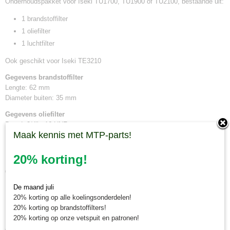
Onderhoudspakket voor Iseki TU1700, TU1900 of TU2100, bestaande uit:
1 brandstoffilter
1 oliefilter
1 luchtfilter
Ook geschikt voor Iseki TE3210
Gegevens brandstoffilter
Lengte: 62 mm
Diameter buiten: 35 mm
Gegevens oliefilter
Draad: 3/4" - 16 UNF
Maak kennis met MTP-parts!
Lengte: 75 mm
Diameter buiten: 80 mm
Uitvoering: spin on
20% korting!
Gegevens luchtfilter
Lengte: 189 mm
De maand juli
Diameter buiten: 104 mm
20% korting op alle koelingsonderdelen!
Diameter binnen: 63 mm
20% korting op brandstoffilters!
20% korting op onze vetspuit en patronen!
Minitractorparts.nl heeft een groot assortiment onderdelen, waaronder
deze filterset, voor uw Iseki TU 1700, TU 1900, TU 2100, TE 3210.