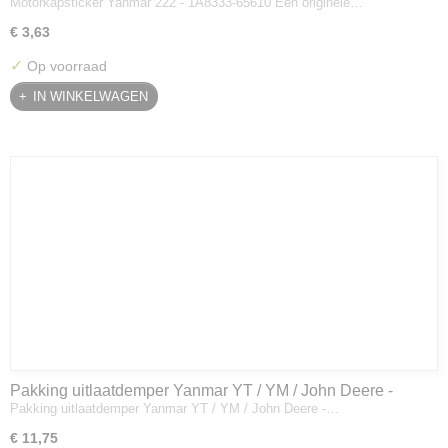
Motorkapsticker Yanmar 222 - 1A8333-65610 Een originele…
€ 3,63
✓
Op voorraad
IN WINKELWAGEN
Pakking uitlaatdemper Yanmar YT / YM / John Deere -
Pakking uitlaatdemper Yanmar YT / YM / John Deere -…
128300-13230
€ 11,75