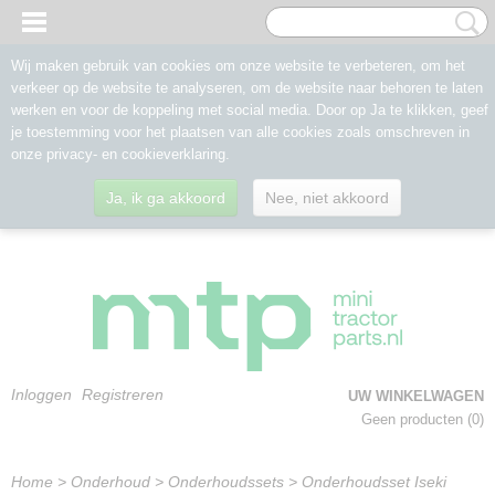
Wij maken gebruik van cookies om onze website te verbeteren, om het
verkeer op de website te analyseren, om de website naar behoren te laten
werken en voor de koppeling met social media. Door op Ja te klikken, geef
je toestemming voor het plaatsen van alle cookies zoals omschreven in
onze privacy- en cookieverklaring.
Ja, ik ga akkoord
Nee, niet akkoord
Inloggen
Registreren
UW WINKELWAGEN
Geen producten
(0)
Home
>
Onderhoud
>
Onderhoudssets
>
Onderhoudsset Iseki