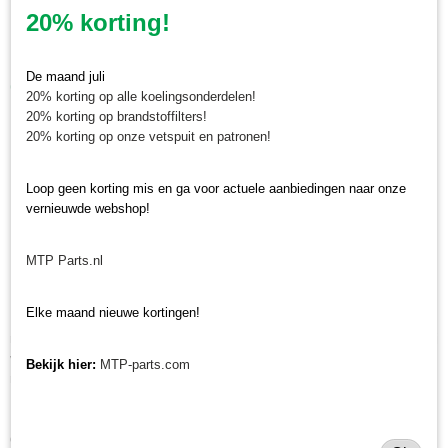
20% korting!
Diameter buiten: 95 mm
Diameter binnen: 41 mm
De maand juli
Geschikt voor:
20% korting op alle koelingsonderdelen!
20% korting op brandstoffilters!
Iseki TM15, TM16, TM17, TM18
20% korting op onze vetspuit en patronen!
Iseki TM215, TM217
Iseki TM223
Loop geen korting mis en ga voor actuele aanbiedingen naar onze
Iseki TM3160, TM3200, TM3240
vernieuwde webshop!
Iseki TXG23
Minitractorparts.nl, uw leverancier voor
MTP Parts.nl
minitrekker onderdelen!
Elke maand nieuwe kortingen!
Minitractorparts heeft een groot assortiment onderdelen op het gebied van
minitractoren, miditractoren, compacttractoren en aanbouwwerktuigen. Wij
verkopen deze onderdelen met als specialisme de Japanse
Bekijk hier:
MTP-parts.com
minitractormerken Yanmar, Iseki, Kubota en Shibaura.
Minitractorparts.nl heeft een groot assortiment onderdelen, waaronder
dezde filterset, voor uw Iseki TM 15, TM 16, TM 17, TM 18, Iseki TM