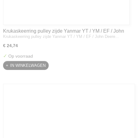
Krukaskeerring pulley zijde Yanmar YT / YM / EF / John
Krukaskeerring pulley zijde Yanmar YT / YM / EF / John Deere…
Deere - 119934-01800
€ 24,74
✓
Op voorraad
IN WINKELWAGEN