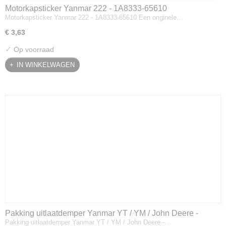
Motorkapsticker Yanmar 222 - 1A8333-65610
Motorkapsticker Yanmar 222 - 1A8333-65610 Een originele…
€ 3,63
✓
Op voorraad
IN WINKELWAGEN
Pakking uitlaatdemper Yanmar YT / YM / John Deere -
Pakking uitlaatdemper Yanmar YT / YM / John Deere -…
128300-13230