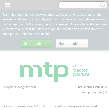
Wij maken gebruik van cookies om onze website te verbeteren, om het
verkeer op de website te analyseren, om de website naar behoren te laten
werken en voor de koppeling met social media. Door op Ja te klikken, geef
je toestemming voor het plaatsen van alle cookies zoals omschreven in
onze privacy- en cookieverklaring.
Ja, ik ga akkoord
Nee, niet akkoord
Inloggen
Registreren
UW WINKELWAGEN
Geen producten
(0)
Home
>
Onderhoud
>
Onderhoudssets
>
Onderhoudsset Iseki