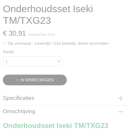
Onderhoudsset Iseki
TM/TXG23
€ 30,91
(inclusief btw 21%)
✓
Op voorraad
- Levertijd <12u besteld, direct verzonden
Aantal
IN WINKELWAGEN
Specificaties
Bruto gewicht
Omschrijving
0,80 Kg
Onderhoudsset Iseki TM/TXG23