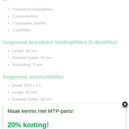
2 brandstof-/leidingfilters
1 motoroliefilter
1 hydrauliek oliefilter
1 luchtfilter
Gegevens brandstof-/leidingfilters (2 dezelfde)
Lengte: 60 mm
Diameter buiten: 45 mm
Aansluiting: 8 mm
Gegevens motoroliefilter
Draad: M20 x 1,5
Lengte: 65 mm
Diameter buiten: 68 mm
Uitvoering: spin on
Maak kennis met MTP-parts!
Gegevens hydrauliek oliefilter
20% korting!
Draad: 3/4" - 16 UNF