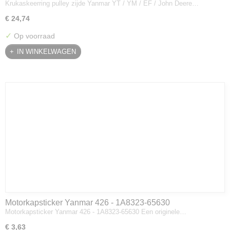
Krukaskeerring pulley zijde Yanmar YT / YM / EF / John Deere…
Deere - 119934-01800
€ 24,74
✓
Op voorraad
IN WINKELWAGEN
Motorkapsticker Yanmar 426 - 1A8323-65630
Motorkapsticker Yanmar 426 - 1A8323-65630 Een originele…
€ 3,63