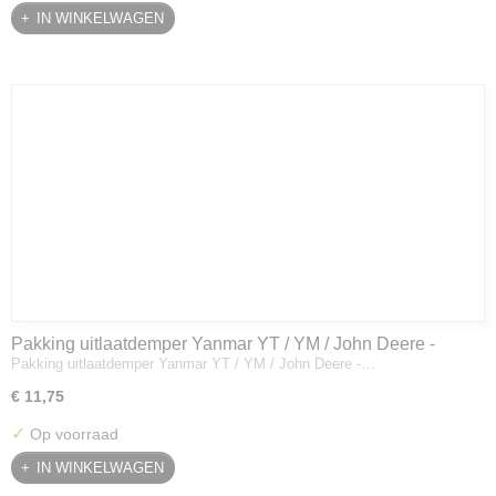
IN WINKELWAGEN
Pakking uitlaatdemper Yanmar YT / YM / John Deere -
Pakking uitlaatdemper Yanmar YT / YM / John Deere -…
128300-13230
€ 11,75
✓
Op voorraad
IN WINKELWAGEN