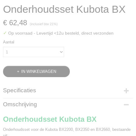
Onderhoudsset Kubota BX
€ 62,48
(inclusief btw 21%)
✓
Op voorraad
- Levertijd <12u besteld, direct verzonden
Aantal
IN WINKELWAGEN
Specificaties
Bruto gewicht
Omschrijving
1,20 Kg
Onderhoudsset Kubota BX
Onderhoudsset voor de Kubota BX2200, BX2350 en BX2660, bestaande
uit: