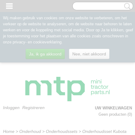
Wij maken gebruik van cookies om onze website te verbeteren, om het
verkeer op de website te analyseren, om de website naar behoren te laten
werken en voor de koppeling met social media. Door op Ja te klikken, geef
je toestemming voor het plaatsen van alle cookies zoals omschreven in
onze privacy- en cookieverklaring.
Ja, ik ga akkoord
Nee, niet akkoord
Inloggen
Registreren
UW WINKELWAGEN
Geen producten
(0)
Home
>
Onderhoud
>
Onderhoudssets
>
Onderhoudsset Kubota