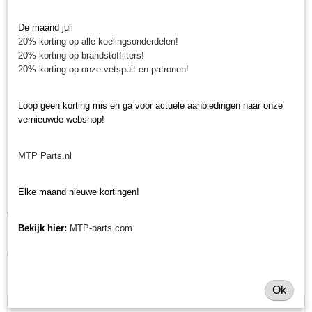
Lengte: 102 mm
De maand juli
Diameter buiten: 84 mm
20% korting op alle koelingsonderdelen!
20% korting op brandstoffilters!
Gegevens luchtfilter
20% korting op onze vetspuit en patronen!
Lengte: 175 mm
Diameter buiten: 90 mm
Loop geen korting mis en ga voor actuele aanbiedingen naar onze
Diameter binnen: 40 mm
vernieuwde webshop!
Minitractorparts.nl, uw leverancier voor
MTP Parts.nl
minitrekker onderdelen!
Minitractorparts heeft een groot assortiment onderdelen op het gebied van
Elke maand nieuwe kortingen!
minitractoren, miditractoren, compacttractoren en aanbouwwerktuigen. Wij
verkopen deze onderdelen met als specialisme de Japanse
minitractormerken Yanmar, Iseki, Kubota en Shibaura.
Bekijk hier:
MTP-parts.com
Minitractorparts.nl heeft een groot assortiment onderdelen, waaronder
dezze filterset, voor uw BX 2200, BX 2350, BX 2660.
Ook interessant
Ok