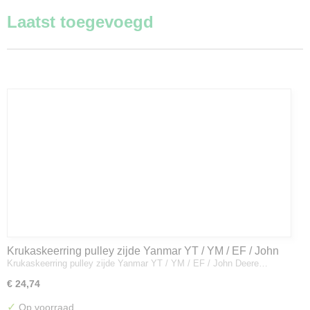
Laatst toegevoegd
Krukaskeerring pulley zijde Yanmar YT / YM / EF / John
Krukaskeerring pulley zijde Yanmar YT / YM / EF / John Deere…
Deere - 119934-01800
€ 24,74
✓
Op voorraad