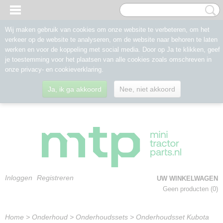
Wij maken gebruik van cookies om onze website te verbeteren, om het
verkeer op de website te analyseren, om de website naar behoren te laten
werken en voor de koppeling met social media. Door op Ja te klikken, geef
je toestemming voor het plaatsen van alle cookies zoals omschreven in
onze privacy- en cookieverklaring.
Ja, ik ga akkoord
Nee, niet akkoord
Inloggen
Registreren
UW WINKELWAGEN
Geen producten
(0)
Home
>
Onderhoud
>
Onderhoudssets
>
Onderhoudsset Kubota