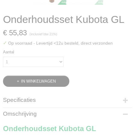
Onderhoudsset Kubota GL
€ 55,83
(inclusief btw 21%)
✓
Op voorraad
- Levertijd <12u besteld, direct verzonden
Aantal
IN WINKELWAGEN
Specificaties
Bruto gewicht
Omschrijving
1,15 Kg
Onderhoudsset Kubota GL