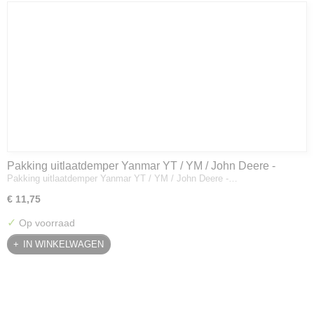
Pakking uitlaatdemper Yanmar YT / YM / John Deere -
Pakking uitlaatdemper Yanmar YT / YM / John Deere -…
128300-13230
€ 11,75
✓
Op voorraad
IN WINKELWAGEN