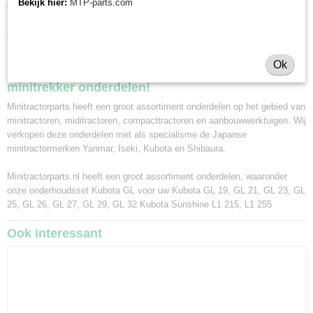
Bekijk hier:
MTP-parts.com
geopend voor afhalen van minitractor onderdelen van 8.30 tot 16.30 uur.
Maakt u hiervoor eerst een afspraak via whatsapp 0630381824 of per e-
mail info@minitractorpats.nl, dan zijn wij u graag van dienst.
Minitractorparts.nl, uw leverancier voor
Ok
minitrekker onderdelen!
Minitractorparts heeft een groot assortiment onderdelen op het gebied van
minitractoren, miditractoren, compacttractoren en aanbouwwerktuigen. Wij
verkopen deze onderdelen met als specialisme de Japanse
minitractormerken Yanmar, Iseki, Kubota en Shibaura.
Minitractorparts.nl heeft een groot assortiment onderdelen, waaronder
onze onderhoudsset Kubota GL voor uw Kubota GL 19, GL 21, GL 23, GL
25, GL 26, GL 27, GL 29, GL 32 Kubota Sunshine L1 215, L1 255
Ook interessant