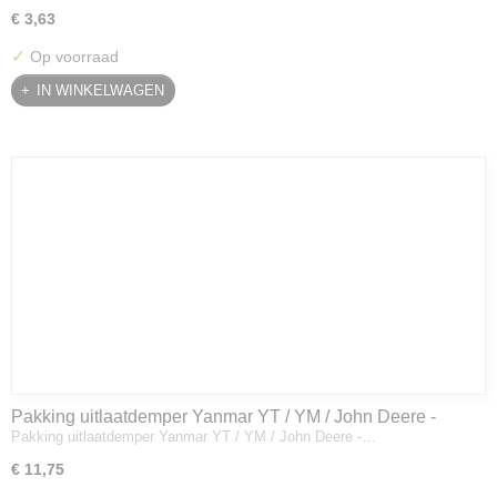
€ 3,63
✓
Op voorraad
IN WINKELWAGEN
Pakking uitlaatdemper Yanmar YT / YM / John Deere -
Pakking uitlaatdemper Yanmar YT / YM / John Deere -…
128300-13230
€ 11,75