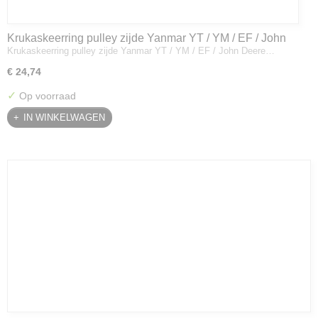
Krukaskeerring pulley zijde Yanmar YT / YM / EF / John
Krukaskeerring pulley zijde Yanmar YT / YM / EF / John Deere…
Deere - 119934-01800
€ 24,74
✓
Op voorraad
IN WINKELWAGEN