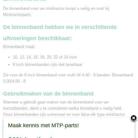
De binnenband voor uw minitractor koopt u veilig en snel bij
Minitractorparts.
De binnenband hebben we in verschillende
uitvoeringen beschikbaar:
Binnenband maat:
10, 12, 14, 16, 18, 20, 22 of 24 inch
9 inch binnenbanden zijn niet leverbaar
Zie voor de 8 inch binnenband voor multi rill 4.00 - 9 banden:
Binnenband
3.00/4.00 - 8
Gebruikmaken van de binnenband
Wanneer u gebruik gaat maken van de binnenband voor uw
tractorbanden, dient u te controleren welke binneband u nodig hebt.
Onze binnenbanden zijn universeel en voor bijna elk type minitractor
geschikt om te gebruiken. Bij minitractorparts kunnen wij u ook adviseren
Maak kennis met MTP-parts!
welke binnenband het beste geschikt is voor uw minitrekker. Neem
hiervoor contact op met onze mini tractor specialisten. Wanneer u een