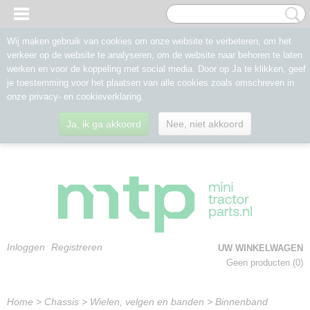
Wij maken gebruik van cookies om onze website te verbeteren, om het
verkeer op de website te analyseren, om de website naar behoren te laten
werken en voor de koppeling met social media. Door op Ja te klikken, geef
je toestemming voor het plaatsen van alle cookies zoals omschreven in
onze privacy- en cookieverklaring.
Ja, ik ga akkoord
Nee, niet akkoord
Inloggen
Registreren
UW WINKELWAGEN
Geen producten
(0)
Home
>
Chassis
>
Wielen, velgen en banden
>
Binnenband