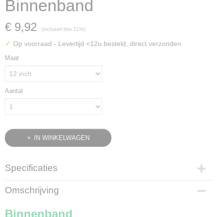
Binnenband
€ 9,92
(inclusief btw 21%)
✓
Op voorraad
- Levertijd <12u besteld, direct verzonden
Maat
Aantal
IN WINKELWAGEN
Specificaties
Productcode
Omschrijving
209-137
Bruto gewicht
Binnenband
0,60 Kg