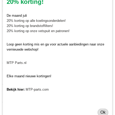
20% korting!
binnenband bij ons besteld voor 12.00 uur, en deze is op voorraad, wordt
hij dezelfde dag nog verzonden. Naast pakketbezorging kunt u ook uw
bestelling in ons magazijn in Olst afhalen. Wij zijn van maandag tot en
De maand juli
met vrijdag geopend voor afhalen van minitractor onderdelen van 8.30 tot
20% korting op alle koelingsonderdelen!
16.30 uur. Maakt u hiervoor eerst een afspraak via whatsapp 0630381824
20% korting op brandstoffilters!
of per e-mail info@minitractorparts.nl, dan zijn wij u graag van dienst.
20% korting op onze vetspuit en patronen!
Minitractorparts.nl, uw leverancier voor
Loop geen korting mis en ga voor actuele aanbiedingen naar onze
minitrekker onderdelen!
vernieuwde webshop!
Minitractorparts heeft een groot assortiment onderdelen op het gebied van
minitractoren, miditractoren, compacttractoren en aanbouwwerktuigen. Wij
MTP Parts.nl
verkopen deze onderdelen met als specialisme de Japanse
minitractormerken Yanmar, Iseki, Kubota en Shibaura.
Elke maand nieuwe kortingen!
Minitractorparts.nl heeft een groot assortiment onderdelen, waaronder
onze binneband die geschikt is voor vrijwel alle tractorbanden, voor uw
minitrekker.
Bekijk hier:
MTP-parts.com
Heeft u nog andere onderdelen nodig voor uw tractorbanden? Bekijk ons
volledige banden assortiment.
Ok