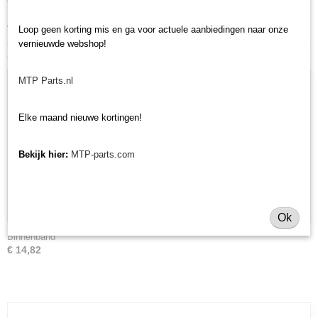
Heeft u nog andere banden nodig voor uw minitractor? Bekijk ons
volledige banden assortiment.
Loop geen korting mis en ga voor actuele aanbiedingen naar onze
vernieuwde webshop!
Ook interessant
MTP Parts.nl
Elke maand nieuwe kortingen!
Bekijk hier:
MTP-parts.com
Ok
Binnenband
€ 14,82