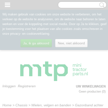
Wij maken gebruik van cookies om onze website te verbeteren, om het
verkeer op de website te analyseren, om de website naar behoren te laten
werken en voor de koppeling met social media. Door op Ja te klikken, geef
je toestemming voor het plaatsen van alle cookies zoals omschreven in
onze privacy- en cookieverklaring.
Ja, ik ga akkoord
Nee, niet akkoord
Inloggen
Registreren
UW WINKELWAGEN
Geen producten
(0)
Home
>
Chassis
>
Wielen, velgen en banden
>
Gazonband achter