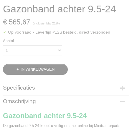
Gazonband achter 9.5-24
€ 565,67
(inclusief btw 21%)
✓
Op voorraad
- Levertijd <12u besteld, direct verzonden
Aantal
IN WINKELWAGEN
Specificaties
Bruto gewicht
Omschrijving
65,00 Kg
Gazonband achter 9.5-24
De gazonband 9.5-24 koopt u veilig en snel online bij Minitractorparts.