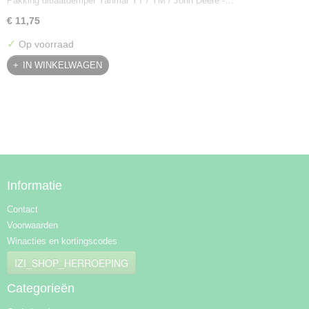
Pakking uitlaatdemper Yanmar YT / YM / John Deere -…
128300-13230
€ 11,75
✓
Op voorraad
IN WINKELWAGEN
Informatie
Contact
Voorwaarden
Winacties en kortingscodes
IZI_SHOP_HERROEPING
Categorieën