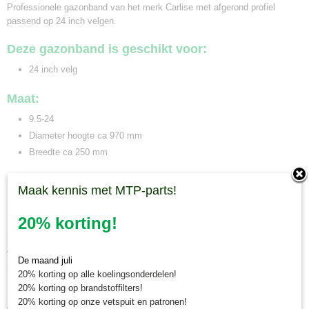
Professionele gazonband van het merk Carlise met afgerond profiel
passend op 24 inch velgen.
Deze gazonband is geschikt voor:
24 inch velg
Maat:
9.5-24
Diameter hoogte ca 970 mm
Breedte ca 250 mm
Minitractorparts.nl, uw leverancier voor
Maak kennis met MTP-parts!
minitrekker onderdelen!
20% korting!
Minitractorparts heeft een groot assortiment onderdelen op het gebied van
minitractoren, miditractoren, compacttractoren en aanbouwwerktuigen. Wij
verkopen deze onderdelen met als specialisme de Japanse
De maand juli
minitractormerken Yanmar, Iseki, Kubota en Shibaura.
20% korting op alle koelingsonderdelen!
20% korting op brandstoffilters!
Minitractorparts.nl heeft een groot assortiment onderdelen, waaronder
20% korting op onze vetspuit en patronen!
gazonbanden, voor verschillende minitractoren.