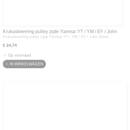
Krukaskeerring pulley zijde Yanmar YT / YM / EF / John
Krukaskeerring pulley zijde Yanmar YT / YM / EF / John Deere…
Deere - 119934-01800
€ 24,74
✓
Op voorraad
IN WINKELWAGEN