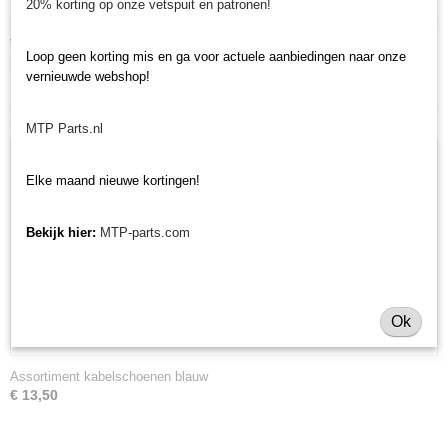
Minitractorparts heeft een groot assortiment onderdelen op het gebied van
20% korting op onze vetspuit en patronen!
minitractoren, miditractoren, compacttractoren en aanbouwwerktuigen. Wij
verkopen deze onderdelen met als specialisme de Japanse
Loop geen korting mis en ga voor actuele aanbiedingen naar onze
minitractormerken Yanmar, Iseki, Kubota en Shibaura.
vernieuwde webshop!
Ook interessant
MTP Parts.nl
Elke maand nieuwe kortingen!
Bekijk hier:
MTP-parts.com
Ok
Assortiment kabelschoenen blauw
€ 13,50