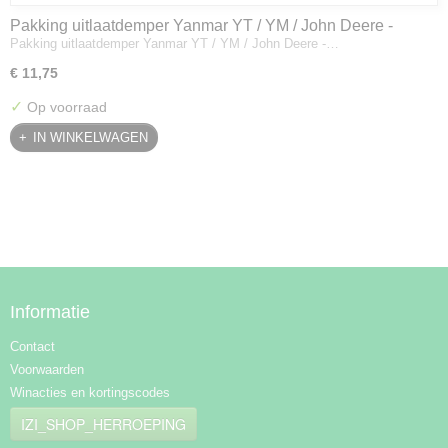
Pakking uitlaatdemper Yanmar YT / YM / John Deere -
Pakking uitlaatdemper Yanmar YT / YM / John Deere -…
128300-13230
€ 11,75
✓
Op voorraad
IN WINKELWAGEN
Informatie
Contact
Voorwaarden
Winacties en kortingscodes
IZI_SHOP_HERROEPING