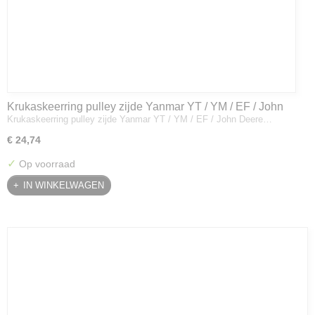
Krukaskeerring pulley zijde Yanmar YT / YM / EF / John
Krukaskeerring pulley zijde Yanmar YT / YM / EF / John Deere…
Deere - 119934-01800
€ 24,74
✓
Op voorraad
IN WINKELWAGEN