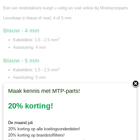
Een set rondstekkers koopt u veilig en snel online bij Minitractorparts.
Leverbaar in blauw of rood, 4 of 5 mm.
Blauw - 4 mm
2
Kabeldikte: 1,5 - 2,5 mm
Aansluiting: 4 mm
Blauw - 5 mm
2
Kabeldikte: 1,5 - 2,5 mm
Aansluiting: 5 mm
Rood - 4 mm
Maak kennis met MTP-parts!
2
Kabeldikte: 0,5 - 1,0 mm
20% korting!
Aansluiting: 4 mm
Minitractorparts.nl, uw leverancier voor
De maand juli
20% korting op alle koelingsonderdelen!
minitrekker onderdelen!
20% korting op brandstoffilters!