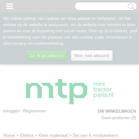
Wij maken gebruik van cookies om onze website te verbeteren, om het
verkeer op de website te analyseren, om de website naar behoren te laten
werken en voor de koppeling met social media. Door op Ja te klikken, geef
je toestemming voor het plaatsen van alle cookies zoals omschreven in
onze privacy- en cookieverklaring.
Ja, ik ga akkoord
Nee, niet akkoord
Inloggen
Registreren
UW WINKELWAGEN
Geen producten
(0)
Home
>
Elektra
>
Klein materiaal
>
Set van 6 rondstekkers