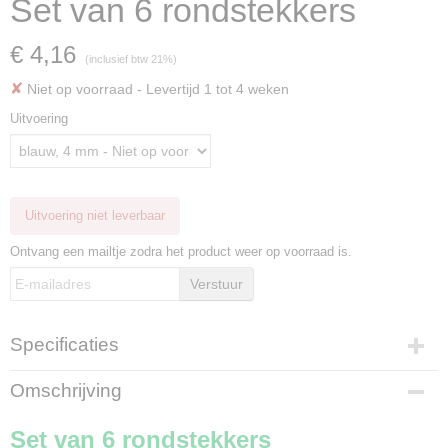
Set van 6 rondstekkers
€ 4,16
(inclusief btw 21%)
✘
Niet op voorraad
- Levertijd 1 tot 4 weken
Uitvoering
Uitvoering niet leverbaar
Ontvang een mailtje zodra het product weer op voorraad is.
Verstuur
Specificaties
Productcode
Omschrijving
433-116
Bruto gewicht
Set van 6 rondstekkers
0,10 Kg