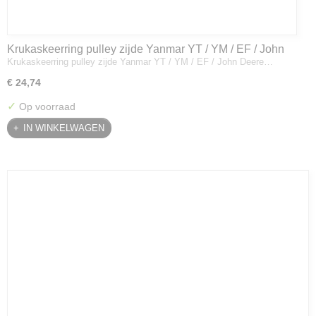
Krukaskeerring pulley zijde Yanmar YT / YM / EF / John
Krukaskeerring pulley zijde Yanmar YT / YM / EF / John Deere…
Deere - 119934-01800
€ 24,74
✓
Op voorraad
IN WINKELWAGEN