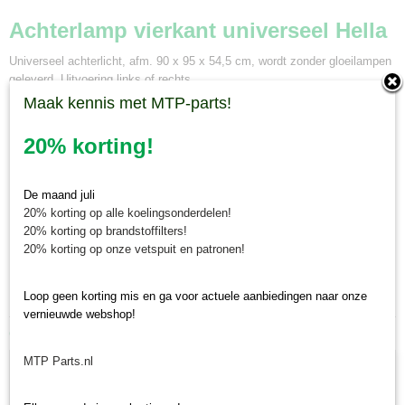
Bruto gewicht
Achterlamp vierkant universeel Hella
0,30 Kg
Universeel achterlicht, afm. 90 x 95 x 54,5 cm, wordt zonder gloeilampen
geleverd. Uitvoering links of rechts.
Maak kennis met MTP-parts!
Functies:
20% korting!
remlicht
positielicht
achterlicht
De maand juli
richtingaanwijzer
20% korting op alle koelingsonderdelen!
20% korting op brandstoffilters!
Benodigde gloeilampen:
20% korting op onze vetspuit en patronen!
2 x
12V 21W BA15s
1 x
12V 10W BA15s
Loop geen korting mis en ga voor actuele aanbiedingen naar onze
vernieuwde webshop!
Ook interessant
MTP Parts.nl