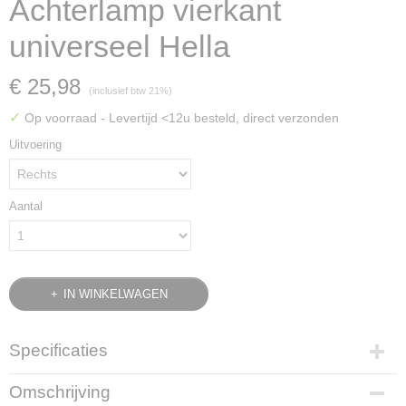
Achterlamp vierkant
universeel Hella
€ 25,98
(inclusief btw 21%)
✓
Op voorraad
- Levertijd <12u besteld, direct verzonden
Uitvoering
Aantal
IN WINKELWAGEN
Specificaties
Productcode
Omschrijving
1266-307