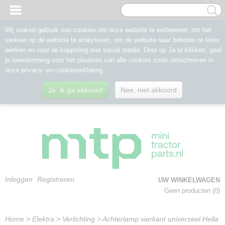
Wij maken gebruik van cookies om onze website te verbeteren, om het
verkeer op de website te analyseren, om de website naar behoren te laten
werken en voor de koppeling met social media. Door op Ja te klikken, geef
je toestemming voor het plaatsen van alle cookies zoals omschreven in
onze privacy- en cookieverklaring.
Ja, ik ga akkoord
Nee, niet akkoord
Inloggen
Registreren
UW WINKELWAGEN
Geen producten
(0)
Home
>
Elektra
>
Verlichting
>
Achterlamp vierkant universeel Hella