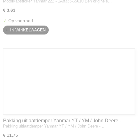
Motorkapsticker Yanmar 222 - 1A8333-65610 Een originele…
€ 3,63
✓
Op voorraad
IN WINKELWAGEN
Pakking uitlaatdemper Yanmar YT / YM / John Deere -
Pakking uitlaatdemper Yanmar YT / YM / John Deere -…
128300-13230
€ 11,75