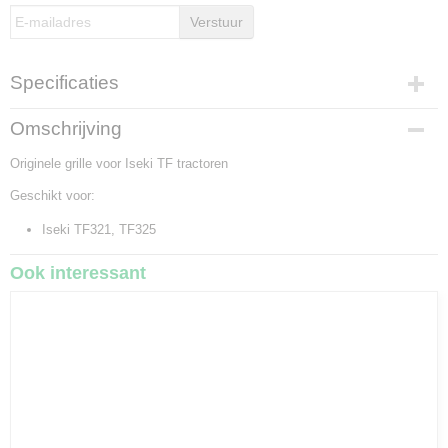
Verstuur
Specificaties
Bruto gewicht
Omschrijving
0,30 Kg
Originele grille voor Iseki TF tractoren
Geschikt voor:
Iseki TF321, TF325
Ook interessant