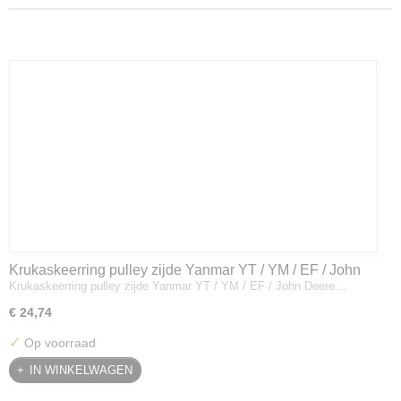
Krukaskeerring pulley zijde Yanmar YT / YM / EF / John
Krukaskeerring pulley zijde Yanmar YT / YM / EF / John Deere…
Deere - 119934-01800
€ 24,74
✓
Op voorraad
IN WINKELWAGEN