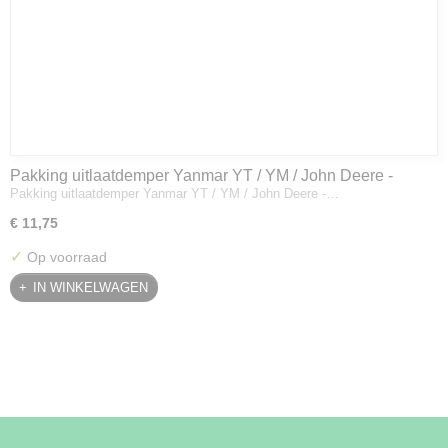
Pakking uitlaatdemper Yanmar YT / YM / John Deere -
Pakking uitlaatdemper Yanmar YT / YM / John Deere -…
128300-13230
€ 11,75
✓
Op voorraad
IN WINKELWAGEN