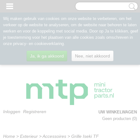
Wij maken gebruik van cookies om onze website te verbeteren, om het
verkeer op de website te analyseren, om de website naar behoren te laten
werken en voor de koppeling met social media. Door op Ja te klikken, geef
je toestemming voor het plaatsen van alle cookies zoals omschreven in
onze privacy- en cookieverklaring.
Ja, ik ga akkoord
Nee, niet akkoord
Inloggen
Registreren
UW WINKELWAGEN
Geen producten
(0)
Home
>
Exterieur
>
Accessoires
>
Grille Iseki TF