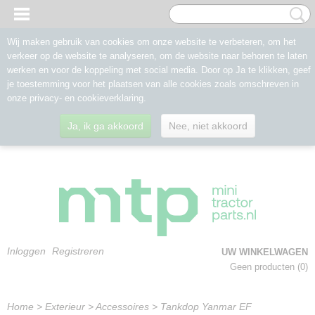
Wij maken gebruik van cookies om onze website te verbeteren, om het
verkeer op de website te analyseren, om de website naar behoren te laten
werken en voor de koppeling met social media. Door op Ja te klikken, geef
je toestemming voor het plaatsen van alle cookies zoals omschreven in
onze privacy- en cookieverklaring.
Ja, ik ga akkoord
Nee, niet akkoord
Inloggen
Registreren
UW WINKELWAGEN
Geen producten
(0)
Home
>
Exterieur
>
Accessoires
>
Tankdop Yanmar EF