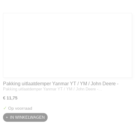
Pakking uitlaatdemper Yanmar YT / YM / John Deere -
Pakking uitlaatdemper Yanmar YT / YM / John Deere -…
128300-13230
€ 11,75
✓
Op voorraad
IN WINKELWAGEN