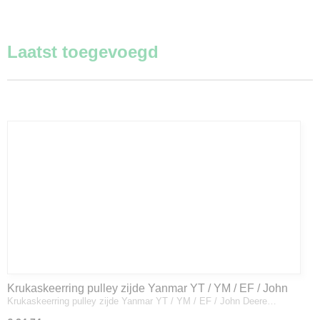
Laatst toegevoegd
Krukaskeerring pulley zijde Yanmar YT / YM / EF / John
Krukaskeerring pulley zijde Yanmar YT / YM / EF / John Deere…
Deere - 119934-01800