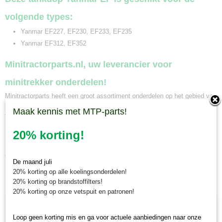
volgende types:
Yanmar EF227, EF230, EF233, EF235
Yanmar EF312, EF352
Minitractorparts.nl, uw leverancier voor
minitrekker onderdelen!
Minitractorparts heeft een groot assortiment onderdelen op het gebied van
minitractoren, miditractoren, compacttractoren en aanbouwwerktuigen. Wij
Maak kennis met MTP-parts!
verkopen deze onderdelen met als specialisme de Japanse
minitractormerken Yanmar, Iseki, Kubota en Shibaura.
20% korting!
Minitractorparts.nl heeft een groot assortiment onderdelen, waaronder
deze tankdop, voor uw Yanmar EF 227, EF 230, EF 233, EF 235, Yanmar
De maand juli
EF 312, EF 352.
20% korting op alle koelingsonderdelen!
20% korting op brandstoffilters!
Ook interessant
20% korting op onze vetspuit en patronen!
Loop geen korting mis en ga voor actuele aanbiedingen naar onze