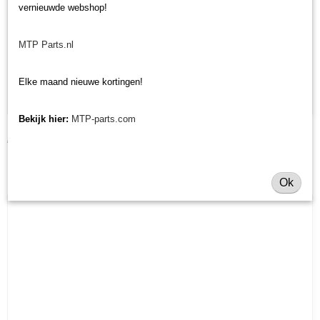
vernieuwde webshop!
MTP Parts.nl
Elke maand nieuwe kortingen!
Bekijk hier:
MTP-parts.com
Kabel toerenteller Iseki TL/TU/TX
€ 34,48
Ok