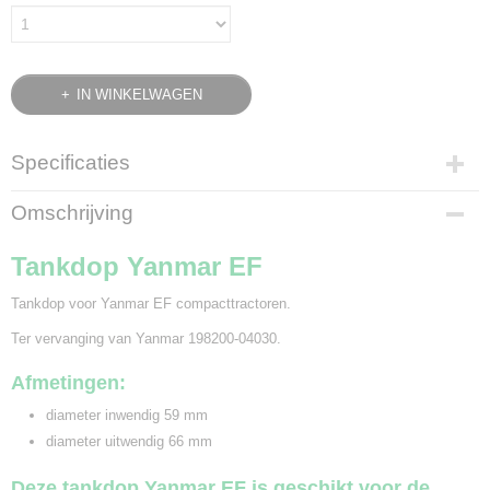
IN WINKELWAGEN
Specificaties
Bruto gewicht
Omschrijving
0,10 Kg
Tankdop Yanmar EF
Tankdop voor Yanmar EF compacttractoren.
Ter vervanging van Yanmar 198200-04030.
Afmetingen:
diameter inwendig 59 mm
diameter uitwendig 66 mm
Deze tankdop Yanmar EF is geschikt voor de