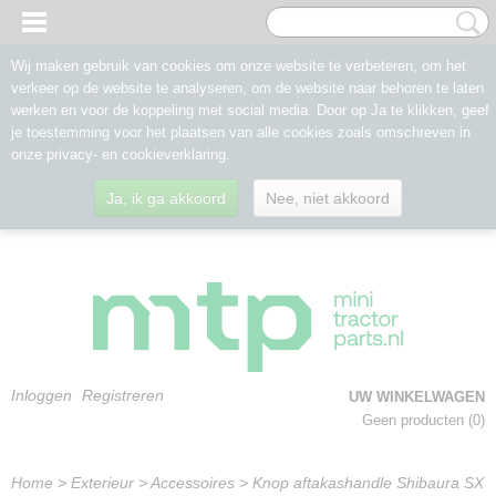
Wij maken gebruik van cookies om onze website te verbeteren, om het
verkeer op de website te analyseren, om de website naar behoren te laten
werken en voor de koppeling met social media. Door op Ja te klikken, geef
je toestemming voor het plaatsen van alle cookies zoals omschreven in
onze privacy- en cookieverklaring.
Ja, ik ga akkoord
Nee, niet akkoord
Inloggen
Registreren
UW WINKELWAGEN
Geen producten
(0)
Home
>
Exterieur
>
Accessoires
>
Knop aftakashandle Shibaura SX