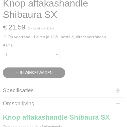
Knop aftakashandle
Shibaura SX
€ 21,59
(inclusief btw 21%)
✓
Op voorraad
- Levertijd <12u besteld, direct verzonden
Aantal
IN WINKELWAGEN
Specificaties
Bruto gewicht
Omschrijving
0,05 Kg
Knop aftakashandle Shibaura SX
Originele knop van de aftakashandle