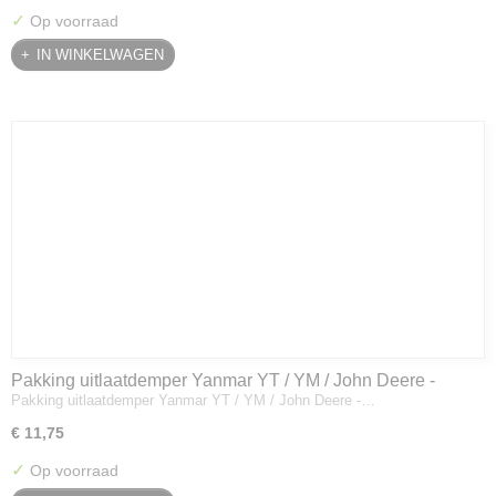
✓
Op voorraad
IN WINKELWAGEN
Pakking uitlaatdemper Yanmar YT / YM / John Deere -
Pakking uitlaatdemper Yanmar YT / YM / John Deere -…
128300-13230
€ 11,75
✓
Op voorraad