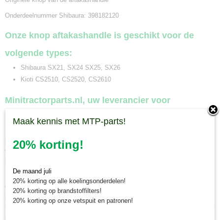
Onderdeelnummer Shibaura: 398182120
Onze knop aftakashandle is geschikt voor de
volgende types:
Shibaura SX21, SX24 SX25, SX26
Kioti CS2510, CS2520, CS2610
Minitractorparts.nl, uw leverancier voor
minitrekker onderdelen!
Maak kennis met MTP-parts!
Minitractorparts heeft een groot assortiment onderdelen op het gebied van
minitractoren, miditractoren, compacttractoren en aanbouwwerktuigen. Wij
20% korting!
verkopen deze onderdelen met als specialisme de Japanse
minitractormerken Yanmar, Iseki, Kubota en Shibaura.
De maand juli
Minitractorparts.nl heeft een groot assortiment onderdelen, waaronder
20% korting op alle koelingsonderdelen!
deze knop, voor uw Shibaura SX 21, SX 24, SX 25, SX 26, Kioti CS
20% korting op brandstoffilters!
2510, CS 2520 en CS 2610.
20% korting op onze vetspuit en patronen!
Ook interessant