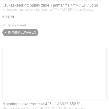
Krukaskeerring pulley zijde Yanmar YT / YM / EF / John
Krukaskeerring pulley zijde Yanmar YT / YM / EF / John Deere…
Deere - 119934-01800
€ 24,74
✓
Op voorraad
IN WINKELWAGEN
Motorkapsticker Yanmar 426 - 1A8323-65630
Motorkapsticker Yanmar 426 - 1A8323-65630 Een originele…