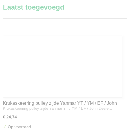
Laatst toegevoegd
Krukaskeerring pulley zijde Yanmar YT / YM / EF / John
Krukaskeerring pulley zijde Yanmar YT / YM / EF / John Deere…
Deere - 119934-01800
€ 24,74
✓
Op voorraad