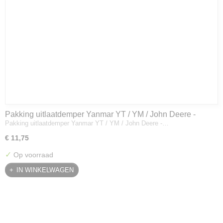
Pakking uitlaatdemper Yanmar YT / YM / John Deere -
Pakking uitlaatdemper Yanmar YT / YM / John Deere -…
128300-13230
€ 11,75
✓
Op voorraad
IN WINKELWAGEN