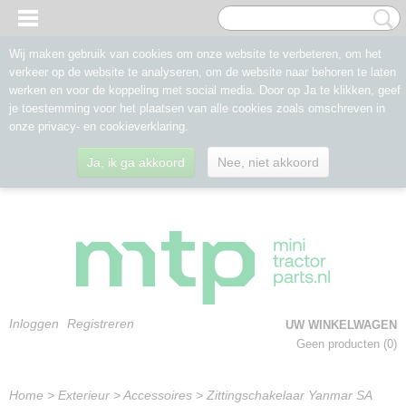
Wij maken gebruik van cookies om onze website te verbeteren, om het
verkeer op de website te analyseren, om de website naar behoren te laten
werken en voor de koppeling met social media. Door op Ja te klikken, geef
je toestemming voor het plaatsen van alle cookies zoals omschreven in
onze privacy- en cookieverklaring.
Ja, ik ga akkoord
Nee, niet akkoord
Inloggen
Registreren
UW WINKELWAGEN
Geen producten
(0)
Home
>
Exterieur
>
Accessoires
>
Zittingschakelaar Yanmar SA