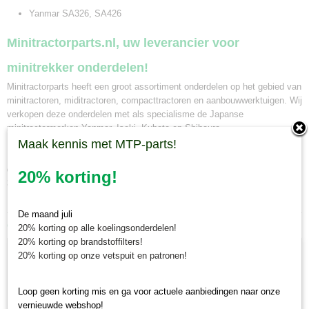
Yanmar SA326, SA426
Minitractorparts.nl, uw leverancier voor
minitrekker onderdelen!
Minitractorparts heeft een groot assortiment onderdelen op het gebied van
minitractoren, miditractoren, compacttractoren en aanbouwwerktuigen. Wij
verkopen deze onderdelen met als specialisme de Japanse
minitractormerken Yanmar, Iseki, Kubota en Shibaura.
Maak kennis met MTP-parts!
Minitractorparts.nl heeft een groot assortiment onderdelen, waaronder
deze zittingschakelaar, voor uw Yanmar SA 221, SA 222, SA 424, SA
20% korting!
326, SA 426.
De maand juli
Ook interessant
20% korting op alle koelingsonderdelen!
20% korting op brandstoffilters!
20% korting op onze vetspuit en patronen!
Loop geen korting mis en ga voor actuele aanbiedingen naar onze
vernieuwde webshop!