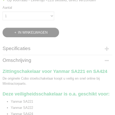
Op voorraad
- Levertijd <12u besteld, direct verzonden
Aantal
IN WINKELWAGEN
Specificaties
Bruto gewicht
Omschrijving
0,10 Kg
Zittingschakelaar voor Yanmar SA221 en SA424
De originele Cobo stoelschakelaar koopt u veilig en snel online bij
Minitractorparts.
Deze veiligheidsschakelaar is o.a. geschikt voor:
Yanmar SA221
Yanmar SA222
Yanmar SA424