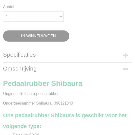
Aantal
IN WINKELWAGEN
Specificaties
Bruto gewicht
Omschrijving
0,02 Kg
Pedaalrubber Shibaura
Origineel Shibaura pedaalrubber
Onderdeelnummer Shibaura: 398121840
Ons pedaalrubber Shibaura is geschikt voor het
volgende type: