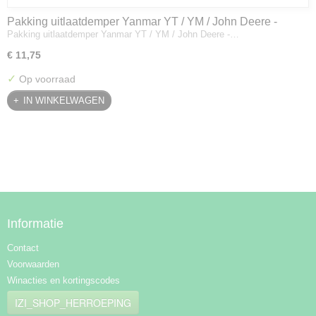
Pakking uitlaatdemper Yanmar YT / YM / John Deere -
Pakking uitlaatdemper Yanmar YT / YM / John Deere -…
128300-13230
€ 11,75
✓
Op voorraad
IN WINKELWAGEN
Informatie
Contact
Voorwaarden
Winacties en kortingscodes
IZI_SHOP_HERROEPING