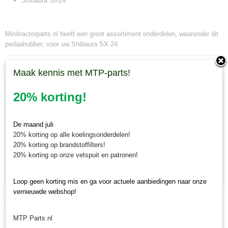
Shibaura SX24
Minitractorparts.nl heeft een groot assortiment onderdelen, waaronder dit
pedaalrubber, voor uw Shibaura SX 24.
Ook interessant
Maak kennis met MTP-parts!
20% korting!
De maand juli
20% korting op alle koelingsonderdelen!
20% korting op brandstoffilters!
20% korting op onze vetspuit en patronen!
Loop geen korting mis en ga voor actuele aanbiedingen naar onze
vernieuwde webshop!
Kabel toerenteller Iseki TL/TU/TX
€ 34,48
MTP Parts.nl