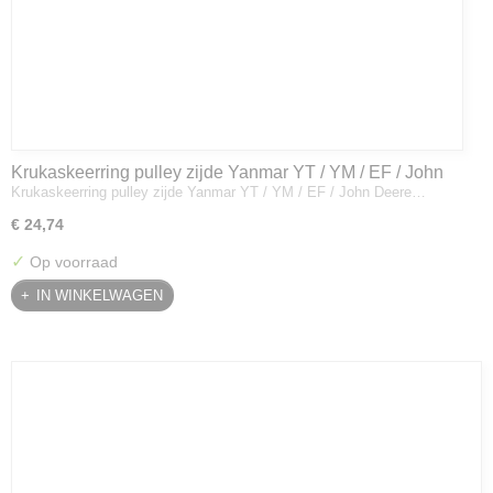
Krukaskeerring pulley zijde Yanmar YT / YM / EF / John
Krukaskeerring pulley zijde Yanmar YT / YM / EF / John Deere…
Deere - 119934-01800
€ 24,74
✓
Op voorraad
IN WINKELWAGEN