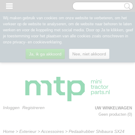
Wij maken gebruik van cookies om onze website te verbeteren, om het
verkeer op de website te analyseren, om de website naar behoren te laten
werken en voor de koppeling met social media. Door op Ja te klikken, geef
je toestemming voor het plaatsen van alle cookies zoals omschreven in
onze privacy- en cookieverklaring.
Ja, ik ga akkoord
Nee, niet akkoord
Inloggen
Registreren
UW WINKELWAGEN
Geen producten
(0)
Home
>
Exterieur
>
Accessoires
>
Pedaalrubber Shibaura SX24