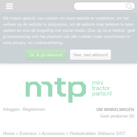
Wij maken gebruik van cookies om onze website te verbeteren, om het
verkeer op de website te analyseren, om de website naar behoren te laten
werken en voor de koppeling met social media. Door op Ja te klikken, geef
je toestemming voor het plaatsen van alle cookies zoals omschreven in
onze privacy- en cookieverklaring.
Ja, ik ga akkoord
Nee, niet akkoord
Inloggen
Registreren
UW WINKELWAGEN
Geen producten
(0)
Home
>
Exterieur
>
Accessoires
>
Pedaalrubber Shibaura S/ST