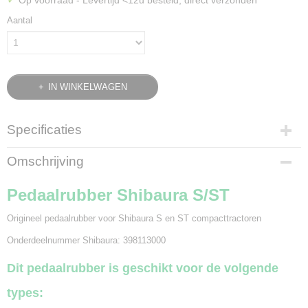
Op voorraad
- Levertijd <12u besteld, direct verzonden
Aantal
IN WINKELWAGEN
Specificaties
Bruto gewicht
Omschrijving
0,05 Kg
Pedaalrubber Shibaura S/ST
Origineel pedaalrubber voor Shibaura S en ST compacttractoren
Onderdeelnummer Shibaura: 398113000
Dit pedaalrubber is geschikt voor de volgende
types: