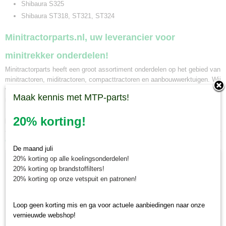
Shibaura S325
Shibaura ST318, ST321, ST324
Minitractorparts.nl, uw leverancier voor
minitrekker onderdelen!
Minitractorparts heeft een groot assortiment onderdelen op het gebied van
minitractoren, miditractoren, compacttractoren en aanbouwwerktuigen. Wij
verkopen deze onderdelen met als specialisme de Japanse
Maak kennis met MTP-parts!
minitractormerken Yanmar, Iseki, Kubota en Shibaura.
Minitractorparts.nl heeft een groot assortiment onderdelen, waaronder dit
20% korting!
pedaalrubber, voor uw Shibaura S 325, ST 318, ST 321, ST 324.
Ook interessant
De maand juli
20% korting op alle koelingsonderdelen!
20% korting op brandstoffilters!
20% korting op onze vetspuit en patronen!
Loop geen korting mis en ga voor actuele aanbiedingen naar onze
vernieuwde webshop!