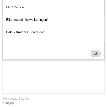
MTP Parts.nl
Elke maand nieuwe kortingen!
Kabel toerenteller Iseki TL/TU/TX
€ 34,48
Bekijk hier:
MTP-parts.com
Ok
Frontgewicht 15 kg
€ 48,65