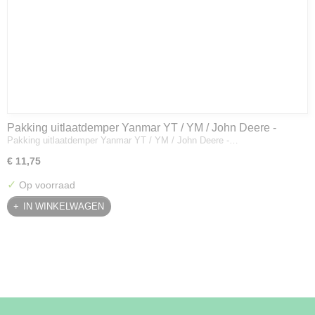
Pakking uitlaatdemper Yanmar YT / YM / John Deere -
Pakking uitlaatdemper Yanmar YT / YM / John Deere -…
128300-13230
€ 11,75
✓
Op voorraad
IN WINKELWAGEN