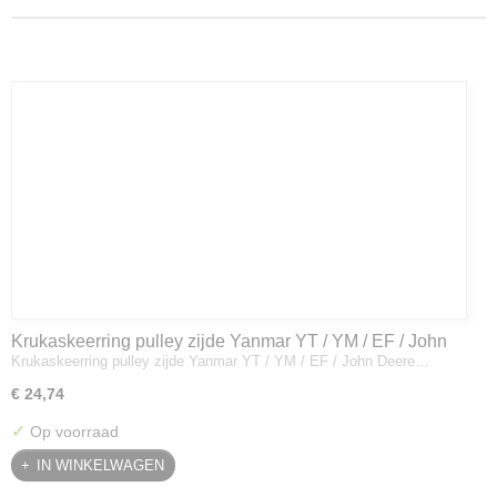
Krukaskeerring pulley zijde Yanmar YT / YM / EF / John
Krukaskeerring pulley zijde Yanmar YT / YM / EF / John Deere…
Deere - 119934-01800
€ 24,74
✓
Op voorraad
IN WINKELWAGEN