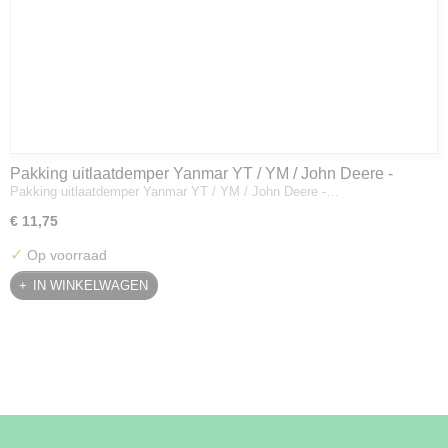
Pakking uitlaatdemper Yanmar YT / YM / John Deere -
Pakking uitlaatdemper Yanmar YT / YM / John Deere -…
128300-13230
€ 11,75
✓
Op voorraad
IN WINKELWAGEN