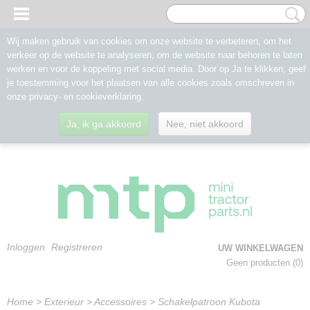
Wij maken gebruik van cookies om onze website te verbeteren, om het
verkeer op de website te analyseren, om de website naar behoren te laten
werken en voor de koppeling met social media. Door op Ja te klikken, geef
je toestemming voor het plaatsen van alle cookies zoals omschreven in
onze privacy- en cookieverklaring.
Ja, ik ga akkoord
Nee, niet akkoord
Inloggen
Registreren
UW WINKELWAGEN
Geen producten
(0)
Home
>
Exterieur
>
Accessoires
>
Schakelpatroon Kubota