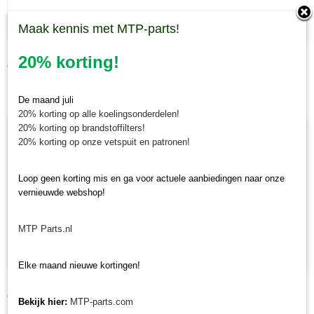
Maak kennis met MTP-parts!
Kabel toerenteller Iseki TL/TU/TX
20% korting!
€ 34,48
De maand juli
20% korting op alle koelingsonderdelen!
20% korting op brandstoffilters!
20% korting op onze vetspuit en patronen!
Loop geen korting mis en ga voor actuele aanbiedingen naar onze
vernieuwde webshop!
MTP Parts.nl
Elke maand nieuwe kortingen!
Frontgewicht 15 kg
€ 48,65
Bekijk hier:
MTP-parts.com