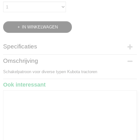
IN WINKELWAGEN
Specificaties
Bruto gewicht
Omschrijving
0,02 Kg
Schakelpatroon voor diverse typen Kubota tractoren
Ook interessant