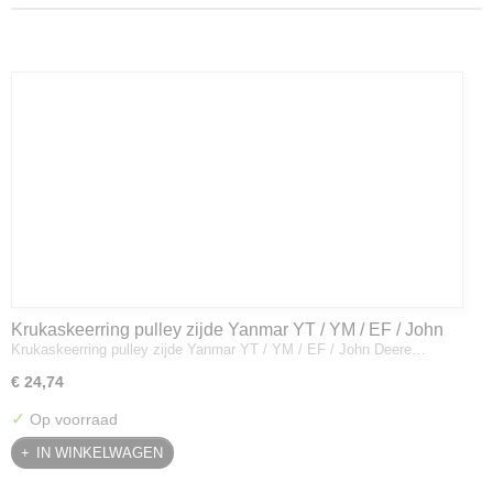
Krukaskeerring pulley zijde Yanmar YT / YM / EF / John
Krukaskeerring pulley zijde Yanmar YT / YM / EF / John Deere…
Deere - 119934-01800
€ 24,74
✓
Op voorraad
IN WINKELWAGEN