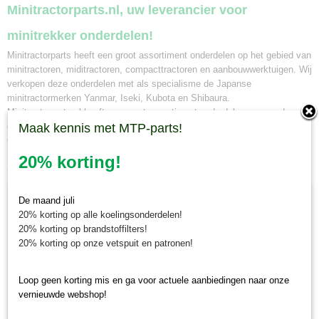
Minitractorparts.nl, uw leverancier voor
minitrekker onderdelen!
Minitractorparts heeft een groot assortiment onderdelen op het gebied van
minitractoren, miditractoren, compacttractoren en aanbouwwerktuigen. Wij
verkopen deze onderdelen met als specialisme de Japanse
minitractormerken Yanmar, Iseki, Kubota en Shibaura.
Minitractorparts.nl heeft een groot assortiment onderdelen, waaronder
deze tankdop, voor uw Kubota B 4200, Kubota B 5000, B 5001, Kubota B
Maak kennis met MTP-parts!
6001, B 6100, Kubota B 7001, B 7100.
20% korting!
Ook interessant
De maand juli
20% korting op alle koelingsonderdelen!
20% korting op brandstoffilters!
20% korting op onze vetspuit en patronen!
Loop geen korting mis en ga voor actuele aanbiedingen naar onze
vernieuwde webshop!