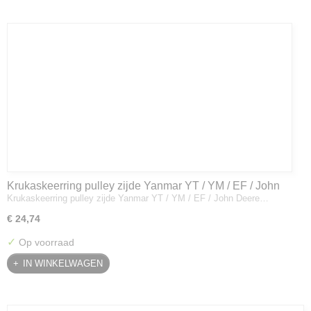
Krukaskeerring pulley zijde Yanmar YT / YM / EF / John
Krukaskeerring pulley zijde Yanmar YT / YM / EF / John Deere…
Deere - 119934-01800
€ 24,74
✓
Op voorraad
IN WINKELWAGEN