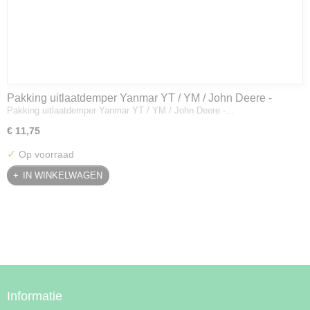
Pakking uitlaatdemper Yanmar YT / YM / John Deere -
Pakking uitlaatdemper Yanmar YT / YM / John Deere -…
128300-13230
€ 11,75
✓
Op voorraad
IN WINKELWAGEN
Informatie