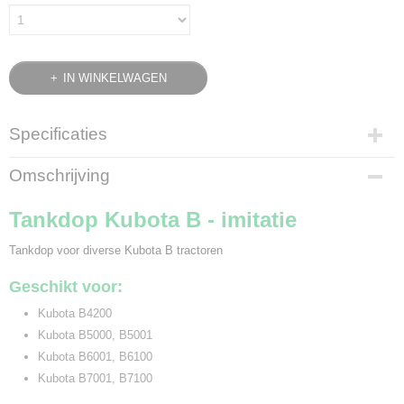
IN WINKELWAGEN
Specificaties
Bruto gewicht
Omschrijving
0,10 Kg
Tankdop Kubota B - imitatie
Tankdop voor diverse Kubota B tractoren
Geschikt voor:
Kubota B4200
Kubota B5000, B5001
Kubota B6001, B6100
Kubota B7001, B7100