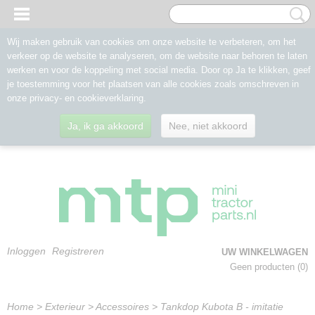
Wij maken gebruik van cookies om onze website te verbeteren, om het
verkeer op de website te analyseren, om de website naar behoren te laten
werken en voor de koppeling met social media. Door op Ja te klikken, geef
je toestemming voor het plaatsen van alle cookies zoals omschreven in
onze privacy- en cookieverklaring.
Ja, ik ga akkoord
Nee, niet akkoord
Inloggen
Registreren
UW WINKELWAGEN
Geen producten
(0)
Home
>
Exterieur
>
Accessoires
>
Tankdop Kubota B - imitatie