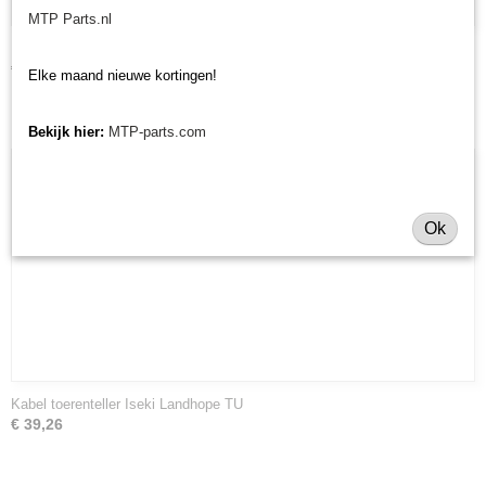
MTP Parts.nl
Kabel toerenteller Iseki TL/TU/TX
€ 34,48
Elke maand nieuwe kortingen!
Bekijk hier:
MTP-parts.com
Ok
Kabel toerenteller Iseki Landhope TU
€ 39,26