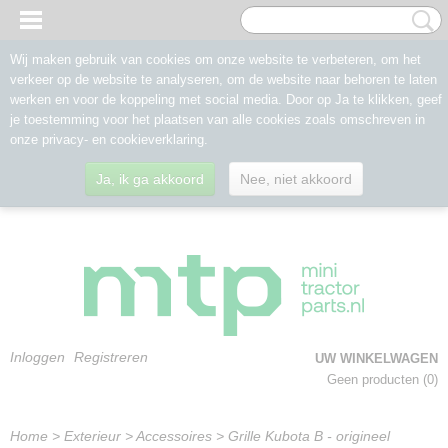
Wij maken gebruik van cookies om onze website te verbeteren, om het
verkeer op de website te analyseren, om de website naar behoren te laten
werken en voor de koppeling met social media. Door op Ja te klikken, geef
je toestemming voor het plaatsen van alle cookies zoals omschreven in
onze privacy- en cookieverklaring.
Ja, ik ga akkoord
Nee, niet akkoord
Inloggen
Registreren
UW WINKELWAGEN
Geen producten
(0)
Home
>
Exterieur
>
Accessoires
>
Grille Kubota B - origineel