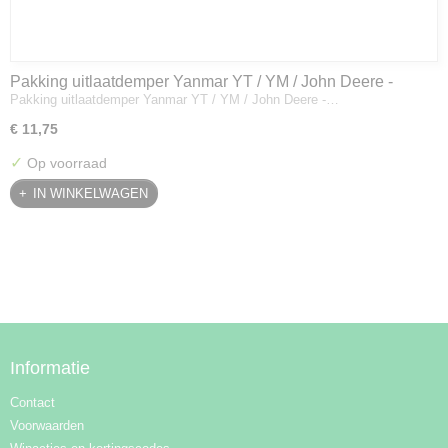
Pakking uitlaatdemper Yanmar YT / YM / John Deere -
Pakking uitlaatdemper Yanmar YT / YM / John Deere -…
128300-13230
€ 11,75
✓
Op voorraad
IN WINKELWAGEN
Informatie
Contact
Voorwaarden