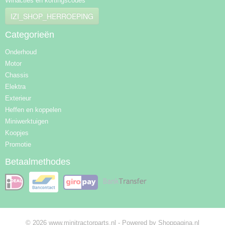
Winacties en kortingscodes
IZI_SHOP_HERROEPING
Categorieën
Onderhoud
Motor
Chassis
Elektra
Exterieur
Heffen en koppelen
Miniwerktuigen
Koopjes
Promotie
Betaalmethodes
© 2026 www.minitractorparts.nl - Powered by Shoppagina.nl