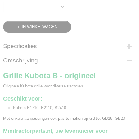
IN WINKELWAGEN
Specificaties
Bruto gewicht
Omschrijving
0,50 Kg
Grille Kubota B - origineel
Originele Kubota grille voor diverse tractoren
Geschikt voor:
Kubota B1710, B2110, B2410
Met enkele aanpassingen ook pas te maken op GB16, GB18, GB20
Minitractorparts.nl, uw leverancier voor