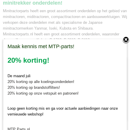
minitrekker onderdelen!
Minitractorparts heeft een groot assortiment onderdelen op het gebied van
minitractoren, miditractoren, compacttractoren en aanbouwwerktuigen. Wij
verkopen deze onderdelen met als specialisme de Japanse
minitractormerken Yanmar, Iseki, Kubota en Shibaura.
Minitractorparts.nl heeft een groot assortiment onderdelen, waaronder
deze grille, voor uw Kubota B 1710, B 2110, B 2410.
Maak kennis met MTP-parts!
Ook interessant
20% korting!
De maand juli
20% korting op alle koelingsonderdelen!
20% korting op brandstoffilters!
20% korting op onze vetspuit en patronen!
Loop geen korting mis en ga voor actuele aanbiedingen naar onze
vernieuwde webshop!
Kabel toerenteller Iseki TL/TU/TX
MTP Parts.nl