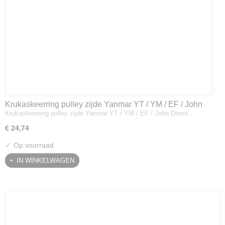
Krukaskeerring pulley zijde Yanmar YT / YM / EF / John
Krukaskeerring pulley zijde Yanmar YT / YM / EF / John Deere…
Deere - 119934-01800
€ 24,74
✓
Op voorraad
IN WINKELWAGEN