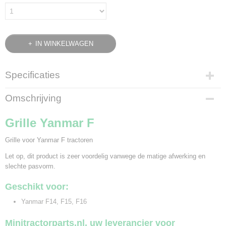
IN WINKELWAGEN
Specificaties
Bruto gewicht
Omschrijving
1,70 Kg
Grille Yanmar F
Grille voor Yanmar F tractoren
Let op, dit product is zeer voordelig vanwege de matige afwerking en
slechte pasvorm.
Geschikt voor:
Yanmar F14, F15, F16
Minitractorparts.nl, uw leverancier voor