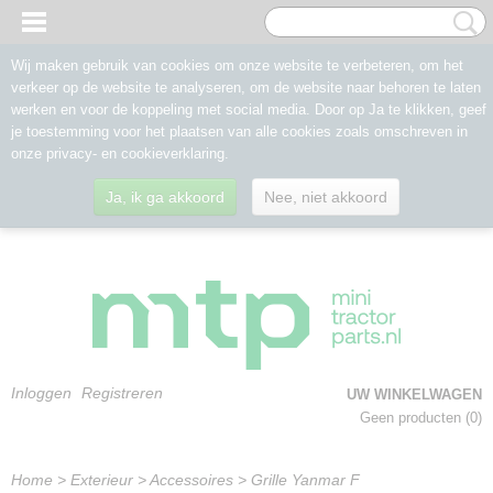
Wij maken gebruik van cookies om onze website te verbeteren, om het
verkeer op de website te analyseren, om de website naar behoren te laten
werken en voor de koppeling met social media. Door op Ja te klikken, geef
je toestemming voor het plaatsen van alle cookies zoals omschreven in
onze privacy- en cookieverklaring.
Ja, ik ga akkoord
Nee, niet akkoord
Inloggen
Registreren
UW WINKELWAGEN
Geen producten
(0)
Home
>
Exterieur
>
Accessoires
>
Grille Yanmar F