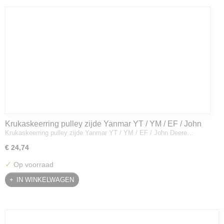
Krukaskeerring pulley zijde Yanmar YT / YM / EF / John
Krukaskeerring pulley zijde Yanmar YT / YM / EF / John Deere…
Deere - 119934-01800
€ 24,74
✓
Op voorraad
IN WINKELWAGEN