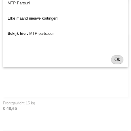
MTP Parts.nl
Kabel toerenteller Iseki TL/TU/TX
€ 34,48
Elke maand nieuwe kortingen!
Bekijk hier:
MTP-parts.com
Ok
Frontgewicht 15 kg
€ 48,65