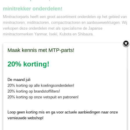
minitrekker onderdelen!
Minitractorparts heeft een groot assortiment onderdelen op het gebied van
minitractoren, miditractoren, compacttractoren en aanbouwwerktuigen. Wij
verkopen deze onderdelen met als specialisme de Japanse
minitractormerken Yanmar, Iseki, Kubota en Shibaura.
Minitractorparts.nl heeft een groot assortiment onderdelen, waaronder
Maak kennis met MTP-parts!
deze grille, voor uw Yanmar F 14, F 15, F 16.
20% korting!
Ook interessant
De maand juli
20% korting op alle koelingsonderdelen!
20% korting op brandstoffilters!
20% korting op onze vetspuit en patronen!
Loop geen korting mis en ga voor actuele aanbiedingen naar onze
vernieuwde webshop!