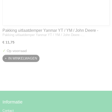
Pakking uitlaatdemper Yanmar YT / YM / John Deere -
Pakking uitlaatdemper Yanmar YT / YM / John Deere -…
128300-13230
€ 11,75
✓
Op voorraad
IN WINKELWAGEN
Informatie
Contact