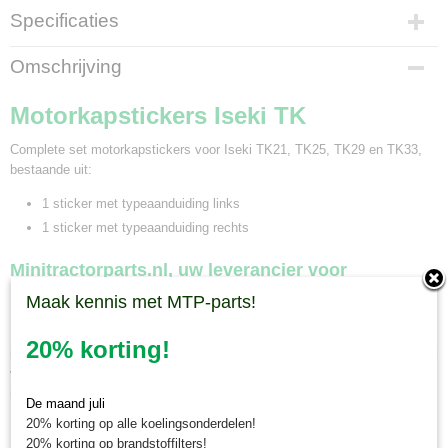
Specificaties
Productcode
Omschrijving
602-155
Bruto gewicht
Motorkapstickers Iseki TK
0,20 Kg
Complete set motorkapstickers voor Iseki TK21, TK25, TK29 en TK33,
bestaande uit:
1 sticker met typeaanduiding links
1 sticker met typeaanduiding rechts
Minitractorparts.nl, uw leverancier voor
Maak kennis met MTP-parts!
minitrekker onderdelen!
Minitractorparts heeft een groot assortiment onderdelen op het gebied van
20% korting!
minitractoren, miditractoren, compacttractoren en aanbouwwerktuigen. Wij
verkopen deze onderdelen met als specialisme de Japanse
minitractormerken Yanmar, Iseki, Kubota en Shibaura.
De maand juli
20% korting op alle koelingsonderdelen!
Minitractorparts.nl heeft een groot assortiment onderdelen, waaronder
20% korting op brandstoffilters!