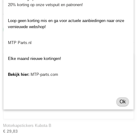
motorkapstickers Iseki TK, voor uw Iseki TK 21, TK 25, TK 29 en TK 33.
20% korting op onze vetspuit en patronen!
Heeft u nog andere onderdelen nodig voor uw Iseki minitractor? Bekijk
ons volledige Iseki onderdelen assortiment.
Loop geen korting mis en ga voor actuele aanbiedingen naar onze
vernieuwde webshop!
MTP Parts.nl
Ook interessant
Elke maand nieuwe kortingen!
Bekijk hier:
MTP-parts.com
Ok
Motorkapstickers Kubota B
€ 29,83