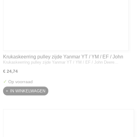
Krukaskeerring pulley zijde Yanmar YT / YM / EF / John
Krukaskeerring pulley zijde Yanmar YT / YM / EF / John Deere…
Deere - 119934-01800
€ 24,74
✓
Op voorraad
IN WINKELWAGEN