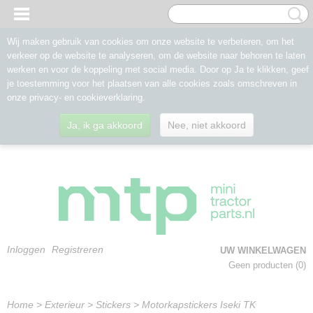
Wij maken gebruik van cookies om onze website te verbeteren, om het
verkeer op de website te analyseren, om de website naar behoren te laten
werken en voor de koppeling met social media. Door op Ja te klikken, geef
je toestemming voor het plaatsen van alle cookies zoals omschreven in
onze privacy- en cookieverklaring.
Ja, ik ga akkoord
Nee, niet akkoord
Inloggen
Registreren
UW WINKELWAGEN
Geen producten
(0)
Home
>
Exterieur
>
Stickers
>
Motorkapstickers Iseki TK