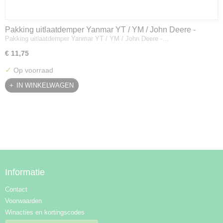
Pakking uitlaatdemper Yanmar YT / YM / John Deere -
Pakking uitlaatdemper Yanmar YT / YM / John Deere -…
128300-13230
€ 11,75
✓
Op voorraad
IN WINKELWAGEN
Informatie
Contact
Voorwaarden
Winacties en kortingscodes