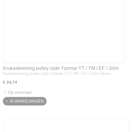
Krukaskeerring pulley zijde Yanmar YT / YM / EF / John
Krukaskeerring pulley zijde Yanmar YT / YM / EF / John Deere…
Deere - 119934-01800
€ 24,74
✓
Op voorraad
IN WINKELWAGEN