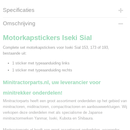
Specificaties
Productcode
Omschrijving
848-194
Bruto gewicht
Motorkapstickers Iseki Sial
0,10 Kg
Complete set motorkapstickers voor Iseki Sial 153, 173 of 193,
bestaande uit:
1 sticker met typeaanduiding links
1 sticker met typeaanduiding rechts
Minitractorparts.nl, uw leverancier voor
minitrekker onderdelen!
Minitractorparts heeft een groot assortiment onderdelen op het gebied van
minitractoren, miditractoren, compacttractoren en aanbouwwerktuigen. Wij
verkopen deze onderdelen met als specialisme de Japanse
minitractormerken Yanmar, Iseki, Kubota en Shibaura.
Minitractorparts.nl heeft een groot assortiment onderdelen, waaronder