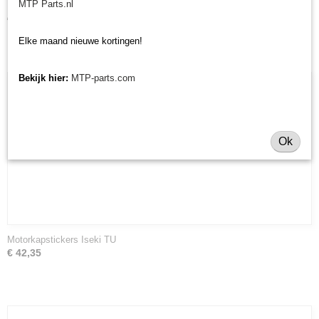
MTP Parts.nl
Motorkapstickers Kubota B
€ 29,83
Elke maand nieuwe kortingen!
Bekijk hier:
MTP-parts.com
Ok
Motorkapstickers Iseki TU
€ 42,35