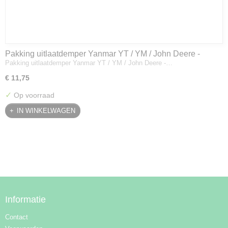
Pakking uitlaatdemper Yanmar YT / YM / John Deere -
Pakking uitlaatdemper Yanmar YT / YM / John Deere -…
128300-13230
€ 11,75
✓
Op voorraad
IN WINKELWAGEN
Informatie
Contact