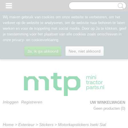
Wij maken gebruik van cookies om onze website te verbeteren, om het
verkeer op de website te analyseren, om de website naar behoren te laten
werken en voor de koppeling met social media. Door op Ja te klikken, geef
je toestemming voor het plaatsen van alle cookies zoals omschreven in
onze privacy- en cookieverklaring.
Ja, ik ga akkoord
Nee, niet akkoord
Inloggen
Registreren
UW WINKELWAGEN
Geen producten
(0)
Home
>
Exterieur
>
Stickers
>
Motorkapstickers Iseki Sial