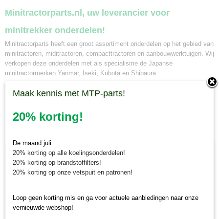
Minitractorparts.nl, uw leverancier voor
minitrekker onderdelen!
Minitractorparts heeft een groot assortiment onderdelen op het gebied van
minitractoren, miditractoren, compacttractoren en aanbouwwerktuigen. Wij
verkopen deze onderdelen met als specialisme de Japanse
minitractormerken Yanmar, Iseki, Kubota en Shibaura.
Maak kennis met MTP-parts!
Minitractorparts.nl heeft een groot assortiment onderdelen, waaronder
deze sticker, voor uw Iseki Landhope TU 205.
20% korting!
Ook interessant
De maand juli
20% korting op alle koelingsonderdelen!
20% korting op brandstoffilters!
20% korting op onze vetspuit en patronen!
Loop geen korting mis en ga voor actuele aanbiedingen naar onze
vernieuwde webshop!