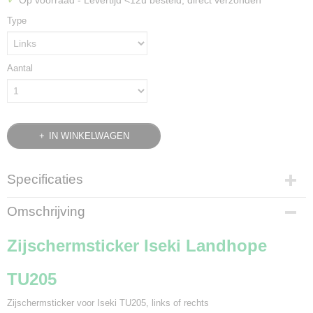
Op voorraad
- Levertijd <12u besteld, direct verzonden
Type
Aantal
IN WINKELWAGEN
Specificaties
Productcode
Omschrijving
960-251
Bruto gewicht
Zijschermsticker Iseki Landhope
0,10 Kg
TU205
Zijschermsticker voor Iseki TU205, links of rechts