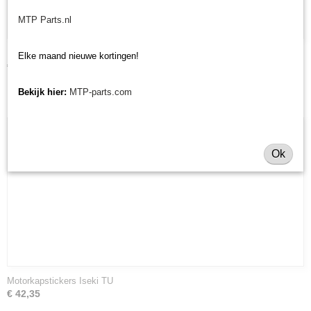
MTP Parts.nl
Motorkapstickers Kubota B
Elke maand nieuwe kortingen!
€ 29,83
Bekijk hier:
MTP-parts.com
Ok
Motorkapstickers Iseki TU
€ 42,35