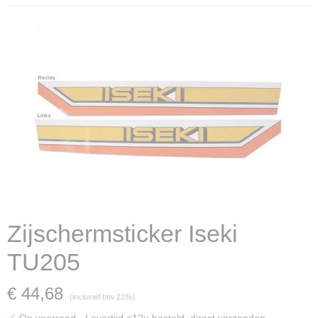
Zijschermsticker Iseki
TU205
€ 44,68
(inclusief btw 21%)
✓