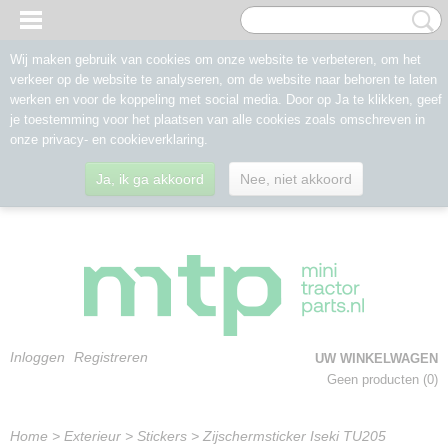
Wij maken gebruik van cookies om onze website te verbeteren, om het
verkeer op de website te analyseren, om de website naar behoren te laten
werken en voor de koppeling met social media. Door op Ja te klikken, geef
je toestemming voor het plaatsen van alle cookies zoals omschreven in
onze privacy- en cookieverklaring.
Ja, ik ga akkoord
Nee, niet akkoord
Inloggen
Registreren
UW WINKELWAGEN
Geen producten
(0)
Home
>
Exterieur
>
Stickers
>
Zijschermsticker Iseki TU205