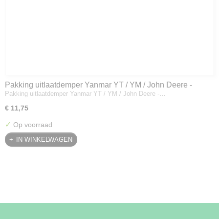
Pakking uitlaatdemper Yanmar YT / YM / John Deere -
Pakking uitlaatdemper Yanmar YT / YM / John Deere -…
128300-13230
€ 11,75
✓
Op voorraad
IN WINKELWAGEN