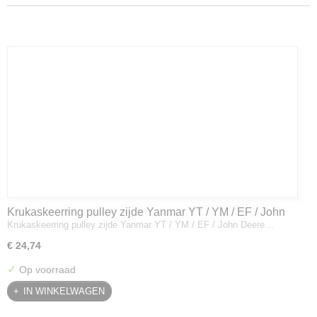
Krukaskeerring pulley zijde Yanmar YT / YM / EF / John
Krukaskeerring pulley zijde Yanmar YT / YM / EF / John Deere…
Deere - 119934-01800
€ 24,74
✓
Op voorraad
IN WINKELWAGEN