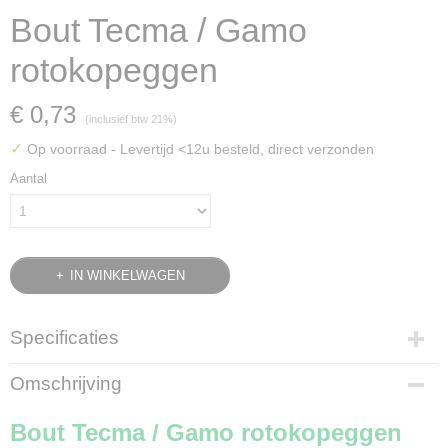
Bout Tecma / Gamo
rotokopeggen
€ 0,73
(inclusief btw 21%)
✓
Op voorraad
- Levertijd <12u besteld, direct verzonden
Aantal
IN WINKELWAGEN
Specificaties
Bruto gewicht
Omschrijving
0,10 Kg
Bout Tecma / Gamo rotokopeggen