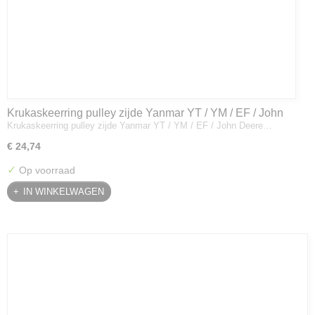
Krukaskeerring pulley zijde Yanmar YT / YM / EF / John
Krukaskeerring pulley zijde Yanmar YT / YM / EF / John Deere…
Deere - 119934-01800
€ 24,74
✓
Op voorraad
IN WINKELWAGEN