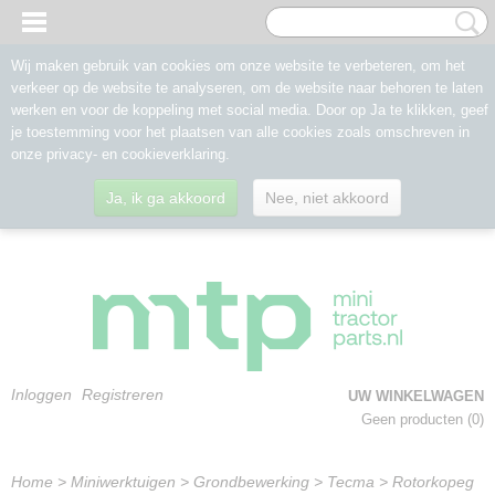
Wij maken gebruik van cookies om onze website te verbeteren, om het
verkeer op de website te analyseren, om de website naar behoren te laten
werken en voor de koppeling met social media. Door op Ja te klikken, geef
je toestemming voor het plaatsen van alle cookies zoals omschreven in
onze privacy- en cookieverklaring.
Ja, ik ga akkoord
Nee, niet akkoord
Inloggen
Registreren
UW WINKELWAGEN
Geen producten
(0)
Home
>
Miniwerktuigen
>
Grondbewerking
>
Tecma
>
Rotorkopeg