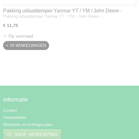
Pakking uitlaatdemper Yanmar YT / YM / John Deere -
Pakking uitlaatdemper Yanmar YT / YM / John Deere -…
128300-13230
€ 11,75
✓
Op voorraad
IN WINKELWAGEN
Informatie
Contact
Voorwaarden
Winacties en kortingscodes
IZI_SHOP_HERROEPING