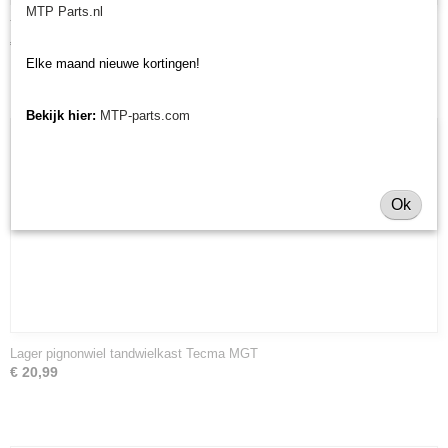
MTP Parts.nl
Tandenhouder Tecma / Gamo rotorkopeg
€ 70,18
Elke maand nieuwe kortingen!
Bekijk hier:
MTP-parts.com
Ok
Lager pignonwiel tandwielkast Tecma MGT
€ 20,99