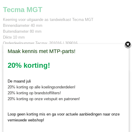
Tecma MGT
Keerring voor uitgaande as tandwielkast Tecma MGT
Binnendiameter 40 mm
Buitendiameter 80 mm
Dikte 10 mm
Onderdeelnummer Tecma: 201016 / 309016
Maak kennis met MTP-parts!
Ook geschikt voor Gamo rotorkopeggen
20% korting!
Ook interessant
De maand juli
20% korting op alle koelingsonderdelen!
20% korting op brandstoffilters!
20% korting op onze vetspuit en patronen!
Loop geen korting mis en ga voor actuele aanbiedingen naar onze
vernieuwde webshop!