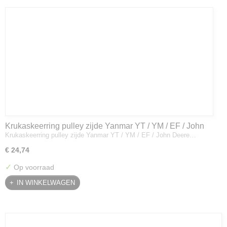
Krukaskeerring pulley zijde Yanmar YT / YM / EF / John
Krukaskeerring pulley zijde Yanmar YT / YM / EF / John Deere…
Deere - 119934-01800
€ 24,74
✓
Op voorraad
IN WINKELWAGEN