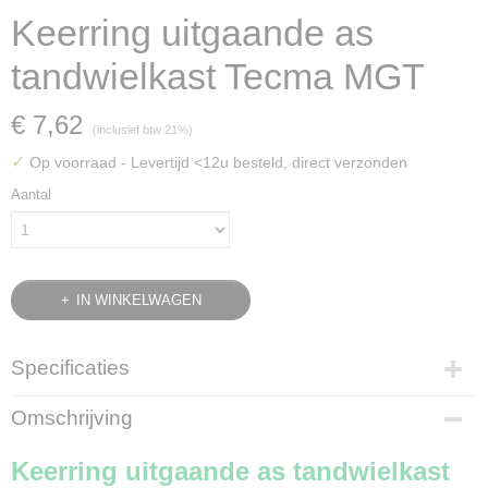
Keerring uitgaande as
tandwielkast Tecma MGT
€ 7,62
(inclusief btw 21%)
✓
Op voorraad
- Levertijd <12u besteld, direct verzonden
Aantal
IN WINKELWAGEN
Specificaties
Bruto gewicht
Omschrijving
0,08 Kg
Keerring uitgaande as tandwielkast