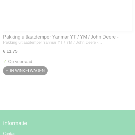
Pakking uitlaatdemper Yanmar YT / YM / John Deere -
Pakking uitlaatdemper Yanmar YT / YM / John Deere -…
128300-13230
€ 11,75
✓
Op voorraad
IN WINKELWAGEN
Informatie
Contact