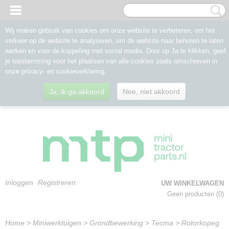
Wij maken gebruik van cookies om onze website te verbeteren, om het
verkeer op de website te analyseren, om de website naar behoren te laten
werken en voor de koppeling met social media. Door op Ja te klikken, geef
je toestemming voor het plaatsen van alle cookies zoals omschreven in
onze privacy- en cookieverklaring.
Ja, ik ga akkoord
Nee, niet akkoord
Inloggen
Registreren
UW WINKELWAGEN
Geen producten
(0)
Home
>
Miniwerktuigen
>
Grondbewerking
>
Tecma
>
Rotorkopeg