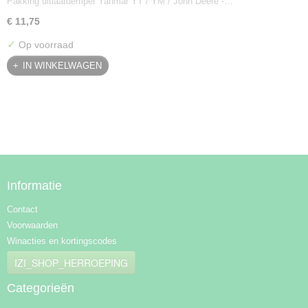
Pakking uitlaatdemper Yanmar YT / YM / John Deere -…
128300-13230
€ 11,75
✓
Op voorraad
IN WINKELWAGEN
Informatie
Contact
Voorwaarden
Winacties en kortingscodes
IZI_SHOP_HERROEPING
Categorieën