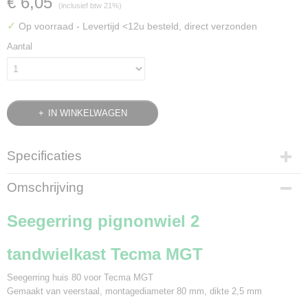
€ 6,05
(inclusief btw 21%)
✓
Op voorraad
- Levertijd <12u besteld, direct verzonden
Aantal
IN WINKELWAGEN
Specificaties
Bruto gewicht
Omschrijving
0,02 Kg
Seegerring pignonwiel 2
tandwielkast Tecma MGT
Seegerring huis 80 voor Tecma MGT
Gemaakt van veerstaal, montagediameter 80 mm, dikte 2,5 mm