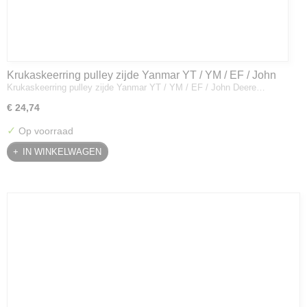
Krukaskeerring pulley zijde Yanmar YT / YM / EF / John
Krukaskeerring pulley zijde Yanmar YT / YM / EF / John Deere…
Deere - 119934-01800
€ 24,74
✓
Op voorraad
IN WINKELWAGEN