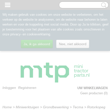
Wij maken gebruik van cookies om onze website te verbeteren, om het
verkeer op de website te analyseren, om de website naar behoren te laten
werken en voor de koppeling met social media. Door op Ja te klikken, geef
je toestemming voor het plaatsen van alle cookies zoals omschreven in
onze privacy- en cookieverklaring.
Ja, ik ga akkoord
Nee, niet akkoord
Inloggen
Registreren
UW WINKELWAGEN
Geen producten
(0)
Home
>
Miniwerktuigen
>
Grondbewerking
>
Tecma
>
Rotorkopeg