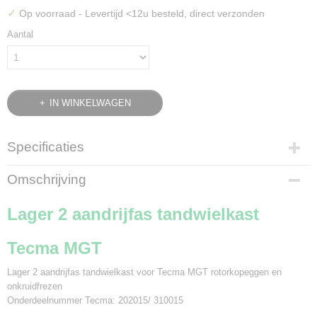
✓
Op voorraad
- Levertijd <12u besteld, direct verzonden
Aantal
IN WINKELWAGEN
Specificaties
Bruto gewicht
Omschrijving
0,40 Kg
Lager 2 aandrijfas tandwielkast
Tecma MGT
Lager 2 aandrijfas tandwielkast voor Tecma MGT rotorkopeggen en
onkruidfrezen
Onderdeelnummer Tecma: 202015/ 310015