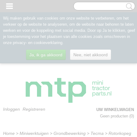
Wij maken gebruik van cookies om onze website te verbeteren, om het
verkeer op de website te analyseren, om de website naar behoren te laten
werken en voor de koppeling met social media. Door op Ja te klikken, geef
je toestemming voor het plaatsen van alle cookies zoals omschreven in
onze privacy- en cookieverklaring.
Ja, ik ga akkoord
Nee, niet akkoord
Inloggen
Registreren
UW WINKELWAGEN
Geen producten
(0)
Home
>
Miniwerktuigen
>
Grondbewerking
>
Tecma
>
Rotorkopeg