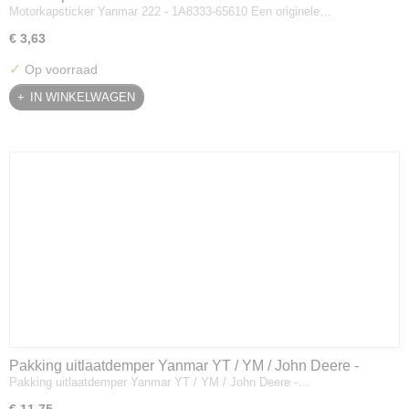
Motorkapsticker Yanmar 222 - 1A8333-65610 Een originele…
€ 3,63
✓
Op voorraad
IN WINKELWAGEN
Pakking uitlaatdemper Yanmar YT / YM / John Deere -
Pakking uitlaatdemper Yanmar YT / YM / John Deere -…
128300-13230