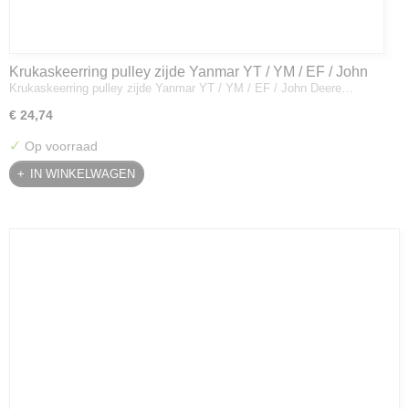
Krukaskeerring pulley zijde Yanmar YT / YM / EF / John
Krukaskeerring pulley zijde Yanmar YT / YM / EF / John Deere…
Deere - 119934-01800
€ 24,74
✓
Op voorraad
IN WINKELWAGEN