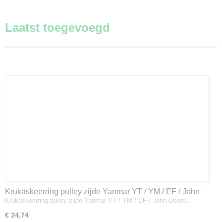
Laatst toegevoegd
Krukaskeerring pulley zijde Yanmar YT / YM / EF / John
Krukaskeerring pulley zijde Yanmar YT / YM / EF / John Deere…
Deere - 119934-01800
€ 24,74