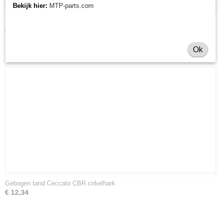
Bekijk hier:
MTP-parts.com
Loopwiel compleet CBR Ceccato cirkelschudders en cirkelharken
€ 116,16
Ok
Gebogen tand Ceccato CBR cirkelhark
€ 12,34