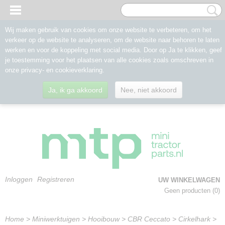
Wij maken gebruik van cookies om onze website te verbeteren, om het
verkeer op de website te analyseren, om de website naar behoren te laten
werken en voor de koppeling met social media. Door op Ja te klikken, geef
je toestemming voor het plaatsen van alle cookies zoals omschreven in
onze privacy- en cookieverklaring.
Ja, ik ga akkoord
Nee, niet akkoord
Inloggen
Registreren
UW WINKELWAGEN
Geen producten
(0)
Home
>
Miniwerktuigen
>
Hooibouw
>
CBR Ceccato
>
Cirkelhark
>