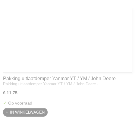
Pakking uitlaatdemper Yanmar YT / YM / John Deere -
Pakking uitlaatdemper Yanmar YT / YM / John Deere -…
128300-13230
€ 11,75
✓
Op voorraad
IN WINKELWAGEN