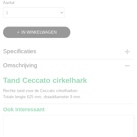
Aantal
IN WINKELWAGEN
Specificaties
Bruto gewicht
Omschrijving
1,50 Kg
Tand Ceccato cirkelhark
Rechte tand voor de Ceccato cirkelharken
Totale lengte 625 mm, draaddiameter 9 mm
Ook interessant