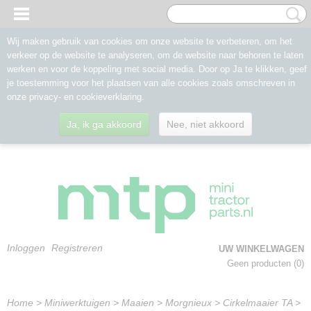
Wij maken gebruik van cookies om onze website te verbeteren, om het
verkeer op de website te analyseren, om de website naar behoren te laten
werken en voor de koppeling met social media. Door op Ja te klikken, geef
je toestemming voor het plaatsen van alle cookies zoals omschreven in
onze privacy- en cookieverklaring.
Ja, ik ga akkoord
Nee, niet akkoord
Inloggen
Registreren
UW WINKELWAGEN
Geen producten
(0)
Home
>
Miniwerktuigen
>
Maaien
>
Morgnieux
>
Cirkelmaaier TA
>