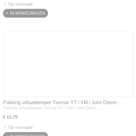
✓
Op voorraad
IN WINKELWAGEN
Pakking uitlaatdemper Yanmar YT / YM / John Deere -
Pakking uitlaatdemper Yanmar YT / YM / John Deere -…
128300-13230
€ 11,75
✓
Op voorraad