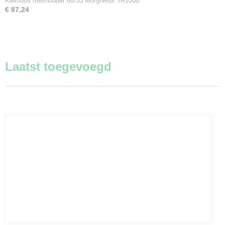
Klembus meshouder 60/33 Morgnieux TA1000
€ 87,24
Laatst toegevoegd