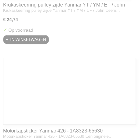
Krukaskeerring pulley zijde Yanmar YT / YM / EF / John
Krukaskeerring pulley zijde Yanmar YT / YM / EF / John Deere…
Deere - 119934-01800
€ 24,74
✓
Op voorraad
IN WINKELWAGEN
Motorkapsticker Yanmar 426 - 1A8323-65630
Motorkapsticker Yanmar 426 - 1A8323-65630 Een originele…