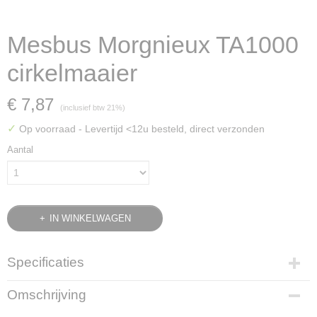
Mesbus Morgnieux TA1000
cirkelmaaier
€ 7,87
(inclusief btw 21%)
✓
Op voorraad
- Levertijd <12u besteld, direct verzonden
Aantal
IN WINKELWAGEN
Specificaties
Bruto gewicht
Omschrijving
0,01 Kg