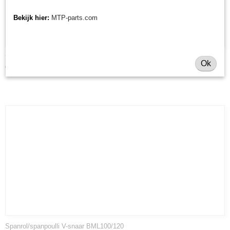
Bekijk hier:
MTP-parts.com
Y-klepel Morgnieux BML/BMF
Ok
€ 4,96
Spanrol/spanpoulli V-snaar BML100/120