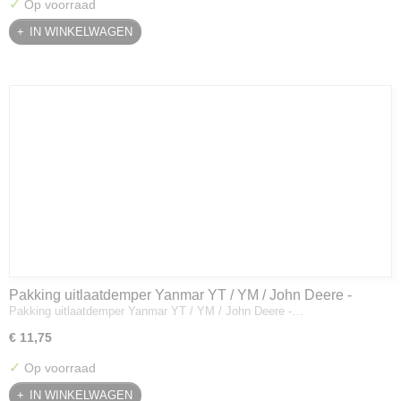
✓
Op voorraad
IN WINKELWAGEN
Pakking uitlaatdemper Yanmar YT / YM / John Deere -
Pakking uitlaatdemper Yanmar YT / YM / John Deere -…
128300-13230
€ 11,75
✓
Op voorraad
IN WINKELWAGEN