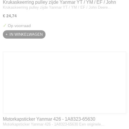
Krukaskeerring pulley zijde Yanmar YT / YM / EF / John
Krukaskeerring pulley zijde Yanmar YT / YM / EF / John Deere…
Deere - 119934-01800
€ 24,74
✓
Op voorraad
IN WINKELWAGEN
Motorkapsticker Yanmar 426 - 1A8323-65630
Motorkapsticker Yanmar 426 - 1A8323-65630 Een originele…