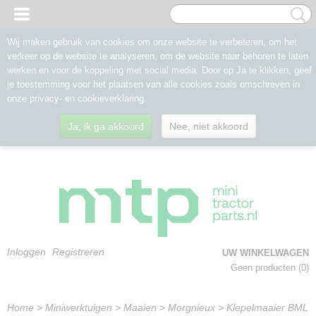
Wij maken gebruik van cookies om onze website te verbeteren, om het
verkeer op de website te analyseren, om de website naar behoren te laten
werken en voor de koppeling met social media. Door op Ja te klikken, geef
je toestemming voor het plaatsen van alle cookies zoals omschreven in
onze privacy- en cookieverklaring.
Ja, ik ga akkoord
Nee, niet akkoord
Inloggen
Registreren
UW WINKELWAGEN
Geen producten
(0)
Home
>
Miniwerktuigen
>
Maaien
>
Morgnieux
>
Klepelmaaier BML