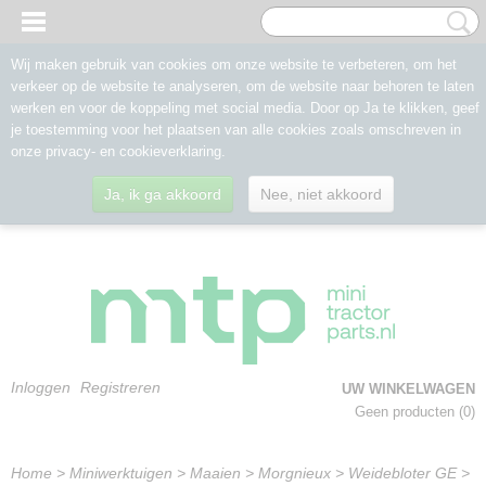
Wij maken gebruik van cookies om onze website te verbeteren, om het
verkeer op de website te analyseren, om de website naar behoren te laten
werken en voor de koppeling met social media. Door op Ja te klikken, geef
je toestemming voor het plaatsen van alle cookies zoals omschreven in
onze privacy- en cookieverklaring.
Ja, ik ga akkoord
Nee, niet akkoord
Inloggen
Registreren
UW WINKELWAGEN
Geen producten
(0)
Home
>
Miniwerktuigen
>
Maaien
>
Morgnieux
>
Weidebloter GE
>