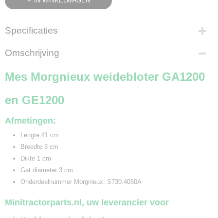
IN WINKELWAGEN
Specificaties
Bruto gewicht
Omschrijving
2,50 Kg
Mes Morgnieux weidebloter GA1200
en GE1200
Afmetingen:
Lengte 41 cm
Breedte 8 cm
Dikte 1 cm
Gat diameter 3 cm
Onderdeelnummer Morgnieux: S730.4050A
Minitractorparts.nl, uw leverancier voor