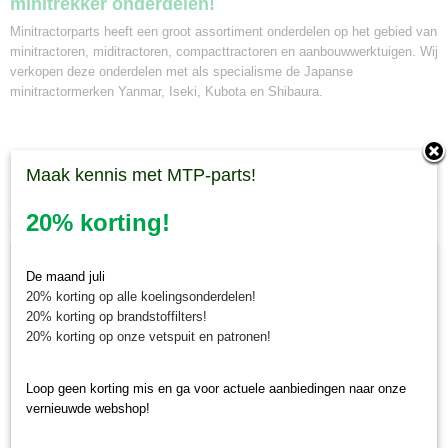
minitrekker onderdelen!
Minitractorparts heeft een groot assortiment onderdelen op het gebied van
minitractoren, miditractoren, compacttractoren en aanbouwwerktuigen. Wij
verkopen deze onderdelen met als specialisme de Japanse
minitractormerken Yanmar, Iseki, Kubota en Shibaura.
Maak kennis met MTP-parts!
20% korting!
Ook interessant
De maand juli
20% korting op alle koelingsonderdelen!
20% korting op brandstoffilters!
20% korting op onze vetspuit en patronen!
Loop geen korting mis en ga voor actuele aanbiedingen naar onze
vernieuwde webshop!