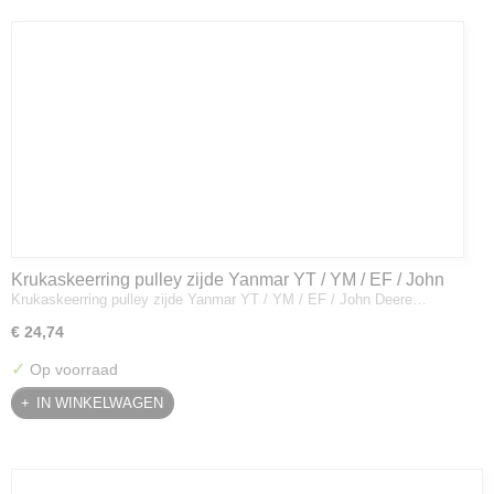
Krukaskeerring pulley zijde Yanmar YT / YM / EF / John
Krukaskeerring pulley zijde Yanmar YT / YM / EF / John Deere…
Deere - 119934-01800
€ 24,74
✓
Op voorraad
IN WINKELWAGEN