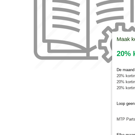
Maak k
20% k
De maand j
20% kortin
20% kortin
20% kortin
Loop geen
MTP Parts
Elke maan