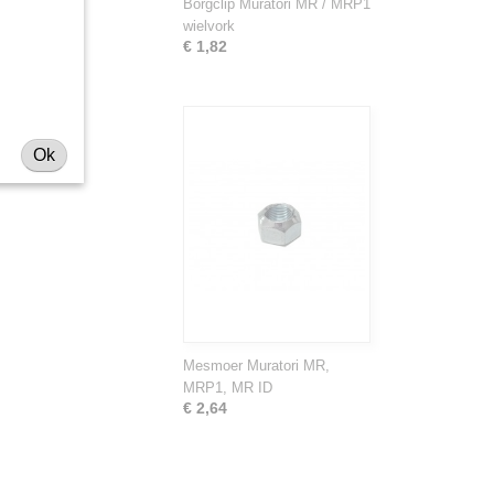
Borgclip Muratori MR / MRP1
wielvork
€ 1,82
Ok
Mesmoer Muratori MR,
MRP1, MR ID
€ 2,64