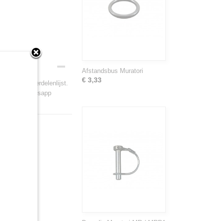
Afstandsbus Muratori
€ 3,33
ratis de onderdelenlijst.
rts.nl of whatsapp