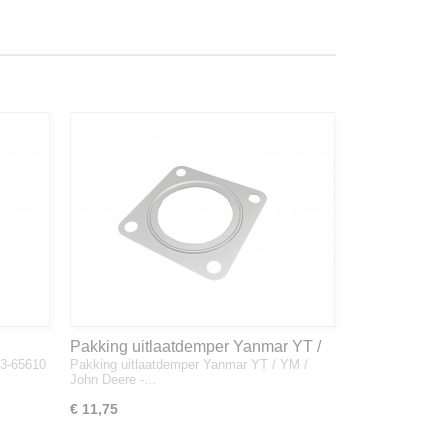
Pakking uitlaatdemper Yanmar YT /
33-65610
Pakking uitlaatdemper Yanmar YT / YM /
YM / John Deere - 128300-13230
John Deere -…
€ 11,75