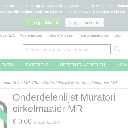
eren, om het verkeer op de website te analyseren, om de website naar behore
sen van alle cookies zoals omschreven in onze privacy- en cookieverklaring.
Ja, ik ga akkoord
Nee, niet akkoord
Contact
Voorwaarden
Bestelproces
Instructiefilmpjes
Blog
LEKTRA
EXTERIEUR
HEFFEN EN KOPPELEN
MINI
lmaaier MR
>
MR-120
>
Onderdelenlijst Muratori cirkelmaaier MR
Onderdelenlijst Muratori
L
cirkelmaaier MR
€ 0,00
(inclusief btw 21%)