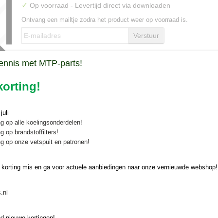
✓
Op voorraad
- Levertijd direct via downloaden
Ontvang een mailtje zodra het product weer op voorraad is.
Verstuur
ennis met MTP-parts!
Omschrijving
Kunt u een artikel niet vinden in onze webshop? Download dan
HIER
g
orting!
Geef het juiste onderdeelnummer aan ons door via info@minitractorpa
0630381824 en wij gaan voor u op zoek!
uli
g op alle koelingsonderdelen!
g op brandstoffilters!
g op onze vetspuit en patronen!
 korting mis en ga voor actuele aanbiedingen naar onze vernieuwde webshop!
.nl
d nieuwe kortingen!