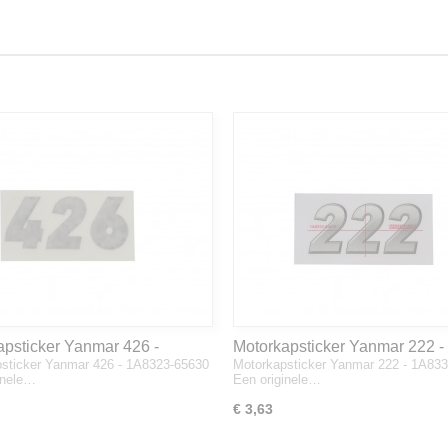
apsticker Yanmar 426 -
Motorkapsticker Yanmar 222 -
sticker Yanmar 426 - 1A8323-65630
Motorkapsticker Yanmar 222 - 1A83
3-65630
1A8333-65610
inele…
Een originele…
€ 3,63