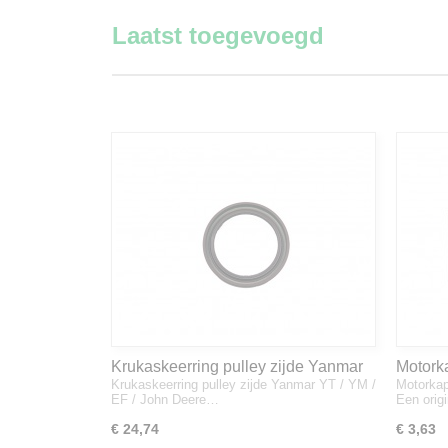
Laatst toegevoegd
Krukaskeerring pulley zijde Yanmar
Motork
Krukaskeerring pulley zijde Yanmar YT / YM /
Motorkap
YT / YM / EF / John Deere - 119934-
1A832
EF / John Deere…
Een orig
01800
€ 24,74
€ 3,63