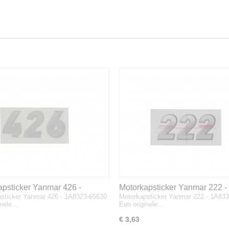
apsticker Yanmar 426 -
Motorkapsticker Yanmar 222 -
sticker Yanmar 426 - 1A8323-65630
Motorkapsticker Yanmar 222 - 1A83
3-65630
1A8333-65610
inele…
Een originele…
€ 3,63