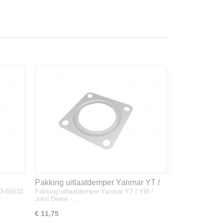
Pakking uitlaatdemper Yanmar YT /
33-65610
Pakking uitlaatdemper Yanmar YT / YM /
YM / John Deere - 128300-13230
John Deere -…
€ 11,75