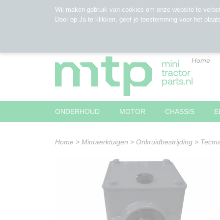
Wij maken gebruik van cookies om onze website te verbet
Door op Ja te klikken, geef je toestemming voor het plaat
Home
ONDERHOUD
MOTOR
CHASSIS
E
Home
>
Miniwerktuigen
>
Onkruidbestrijding
>
Tecm