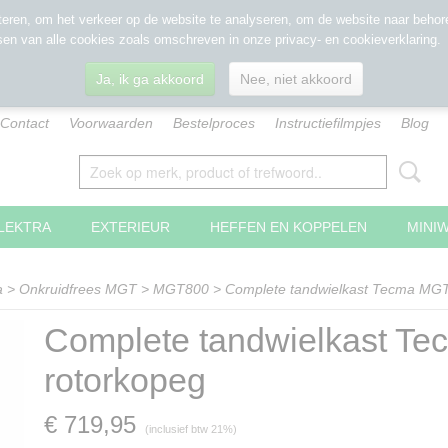
eren, om het verkeer op de website te analyseren, om de website naar behore
sen van alle cookies zoals omschreven in onze privacy- en cookieverklaring.
Ja, ik ga akkoord
Nee, niet akkoord
Contact
Voorwaarden
Bestelproces
Instructiefilmpjes
Blog
LEKTRA
EXTERIEUR
HEFFEN EN KOPPELEN
MINI
a
>
Onkruidfrees MGT
>
MGT800
>
Complete tandwielkast Tecma MGT
Complete tandwielkast T
rotorkopeg
€ 719,95
(inclusief btw 21%)