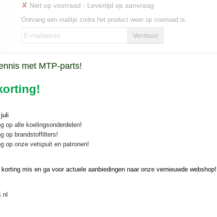
✘
Niet op voorraad
- Levertijd op aanvraag
Ontvang een mailtje zodra het product weer op voorraad is.
Verstuur
Specificaties
ennis met MTP-parts!
Bruto gewicht
15,20 Kg
Omschrijving
orting!
Tandwielkast Tecma MGT rotorkop
uli
g op alle koelingsonderdelen!
Complete tandwielkast voor Tecma MGT rotorkopeg. Deze uitvoering is 
g op brandstoffilters!
Diameter verticale as: ca. 28 mm
g op onze vetspuit en patronen!
Diameter horizontale as: ca. 33 mm
Onderdeelnummer Tecma: 315.020 / 503000
 korting mis en ga voor actuele aanbiedingen naar onze vernieuwde webshop!
Ook geschikt voor Gamo rotorkopeggen
.nl