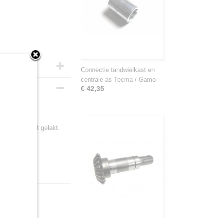
Connectie tandwielkast en
centrale as Tecma / Gamo
€ 42,35
eg
grijs en niet gelakt.