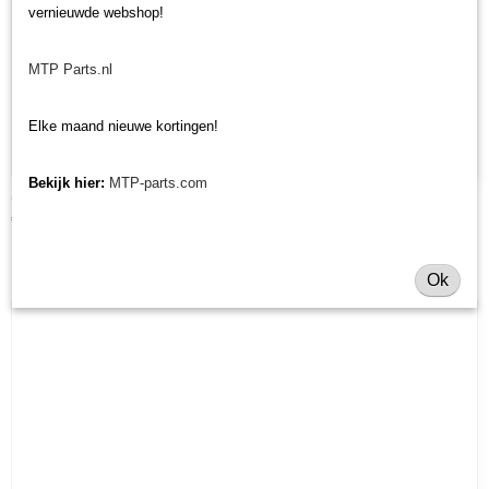
vernieuwde webshop!
MTP Parts.nl
Elke maand nieuwe kortingen!
Bekijk hier:
MTP-parts.com
Connectie tandwielkast en centrale as Tecma / Gamo
€ 42,35
Ok