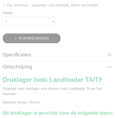
✓
Op voorraad
- Levertijd <12u besteld, direct verzonden
Aantal
IN WINKELWAGEN
Specificaties
Bruto gewicht
Omschrijving
0,55 Kg
Druklager Iseki Landleader TA/TF
Origineel Iseki druklager voor diverse Iseki Landleader TA en Sial
tractoren
Diameter binnen: 55 mm
Dit druklager is geschikt voor de volgende types: