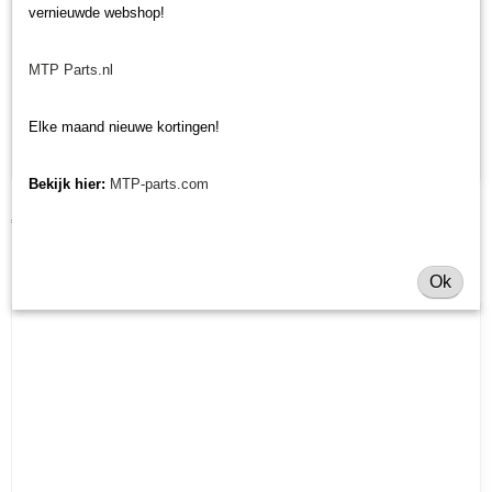
vernieuwde webshop!
MTP Parts.nl
Elke maand nieuwe kortingen!
Bekijk hier:
MTP-parts.com
Koppelingsplaat Iseki Landleader TA/TK/TL
€ 163,60
Ok