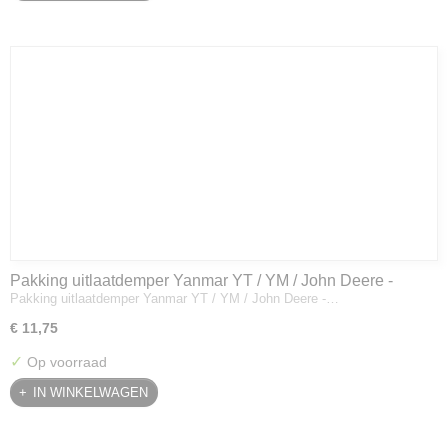
Pakking uitlaatdemper Yanmar YT / YM / John Deere -
Pakking uitlaatdemper Yanmar YT / YM / John Deere -…
128300-13230
€ 11,75
✓
Op voorraad
IN WINKELWAGEN