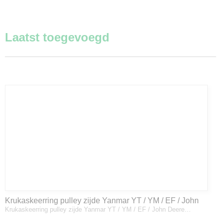
Laatst toegevoegd
Krukaskeerring pulley zijde Yanmar YT / YM / EF / John
Krukaskeerring pulley zijde Yanmar YT / YM / EF / John Deere…
Deere - 119934-01800