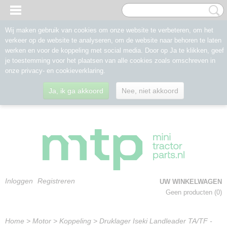
Wij maken gebruik van cookies om onze website te verbeteren, om het
verkeer op de website te analyseren, om de website naar behoren te laten
werken en voor de koppeling met social media. Door op Ja te klikken, geef
je toestemming voor het plaatsen van alle cookies zoals omschreven in
onze privacy- en cookieverklaring.
Ja, ik ga akkoord
Nee, niet akkoord
Inloggen
Registreren
UW WINKELWAGEN
Geen producten
(0)
Home
>
Motor
>
Koppeling
>
Druklager Iseki Landleader TA/TF -