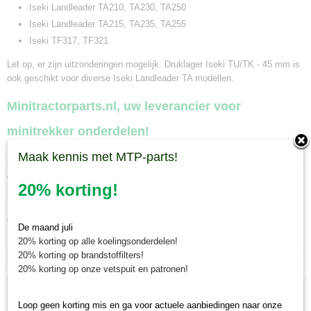
Iseki Landleader TA210, TA230, TA250
Iseki Landleader TA215, TA235, TA255
Iseki TF317, TF321
Let op, er zijn uitzonderingen mogelijk.
Druklager Iseki TU/TK - 45 mm
is
ook geschikt voor diverse Iseki Landleader TA modellen.
Minitractorparts.nl, uw leverancier voor
minitrekker onderdelen!
Minitractorparts heeft een groot assortiment onderdelen op het gebied van
Maak kennis met MTP-parts!
minitractoren, miditractoren, compacttractoren en aanbouwwerktuigen. Wij
verkopen deze onderdelen met als specialisme de Japanse
20% korting!
minitractormerken Yanmar, Iseki, Kubota en Shibaura.
Minitractorparts.nl heeft een groot assortiment onderdelen, waaronder dit
druklager, voor uw Iseki Landleader TA 210, TA 230, TA 250, Iseki
De maand juli
Landleader TA 215, TA 235, TA 255, Iseki TF 317, TF 32.
20% korting op alle koelingsonderdelen!
20% korting op brandstoffilters!
Ook interessant
20% korting op onze vetspuit en patronen!
Loop geen korting mis en ga voor actuele aanbiedingen naar onze