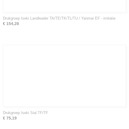
Drukgroep Iseki Landleader TA/TE/TK/TL/TU / Yanmar EF - imitatie
€ 154,28
Drukgroep Iseki Sial TF/TF
€ 75,19