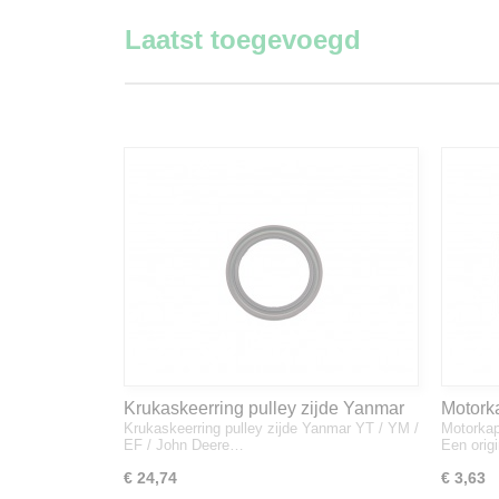
Laatst toegevoegd
Krukaskeerring pulley zijde Yanmar
Motork
Krukaskeerring pulley zijde Yanmar YT / YM /
Motorkap
YT / YM / EF / John Deere - 119934-
1A832
EF / John Deere…
Een orig
01800
€ 24,74
€ 3,63