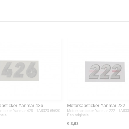
apsticker Yanmar 426 -
Motorkapsticker Yanmar 222 -
sticker Yanmar 426 - 1A8323-65630
Motorkapsticker Yanmar 222 - 1A83
3-65630
1A8333-65610
inele…
Een originele…
€ 3,63