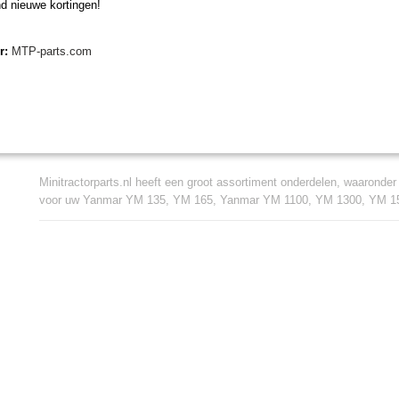
Deze radiateurslang is geschikt voor de volgen
d nieuwe kortingen!
Yanmar YM135, YM165
Yanmar YM1100, YM1300, YM1500, YM1700
er:
MTP-parts.com
Minitractorparts.nl, uw leverancier voor minitr
Minitractorparts heeft een groot assortiment onderdelen op het gebied
miditractoren, compacttractoren en aanbouwwerktuigen. Wij verkopen
specialisme de Japanse minitractormerken Yanmar, Iseki, Kubota en 
Minitractorparts.nl heeft een groot assortiment onderdelen, waaronder
voor uw Yanmar YM 135, YM 165, Yanmar YM 1100, YM 1300, YM 1