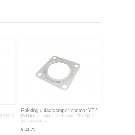
Pakking uitlaatdemper Yanmar YT /
33-65610
Pakking uitlaatdemper Yanmar YT / YM /
YM / John Deere - 128300-13230
John Deere -…
€ 11,75