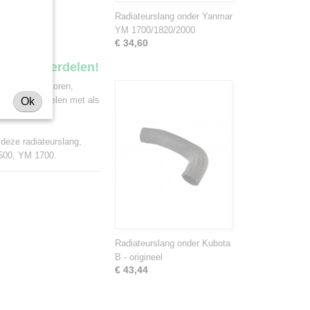
de types:
Radiateurslang onder Yanmar
YM 1700/1820/2000
€ 34,60
ekker onderdelen!
 van minitractoren,
 deze onderdelen met als
Ok
Shibaura.
 deze radiateurslang,
500, YM 1700.
Radiateurslang onder Kubota
B - origineel
€ 43,44