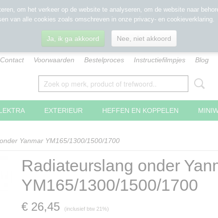
eren, om het verkeer op de website te analyseren, om de website naar behore
sen van alle cookies zoals omschreven in onze privacy- en cookieverklaring.
Ja, ik ga akkoord
Nee, niet akkoord
Contact
Voorwaarden
Bestelproces
Instructiefilmpjes
Blog
LEKTRA
EXTERIEUR
HEFFEN EN KOPPELEN
MINI
g onder Yanmar YM165/1300/1500/1700
Radiateurslang onder Yan
YM165/1300/1500/1700
€ 26,45
(inclusief btw 21%)