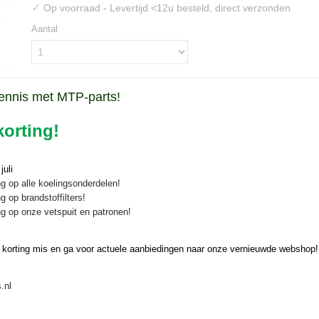
✓
Op voorraad
- Levertijd <12u besteld, direct verzonden
Aantal
ennis met MTP-parts!
IN WINKELWAGEN
orting!
Specificaties
Bruto gewicht
0,30 Kg
uli
Omschrijving
g op alle koelingsonderdelen!
g op brandstoffilters!
Radiateurslang onder Yanmar
g op onze vetspuit en patronen!
YM165/1300/1500/1700
 korting mis en ga voor actuele aanbiedingen naar onze vernieuwde webshop!
Radiateurslang onder voor diverse Yanmar YM compacttractoren
.nl
Ter vervanging van Yanmar onderdeelnummer: 124060-49020